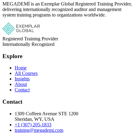
MEGADEMİ is an Exemplar Global Registered Training Provider,
delivering internationally recognized auditor and management
system training programs to organizations worldwide.
Registered Training Provider
Internationally Recognized
Explore
Home
All Courses
Insights
About
Contact
Contact
1309 Coffeen Avenue STE 1200
Sheridan, WY, USA
+1 (307) 205-1833
training@megademi.com