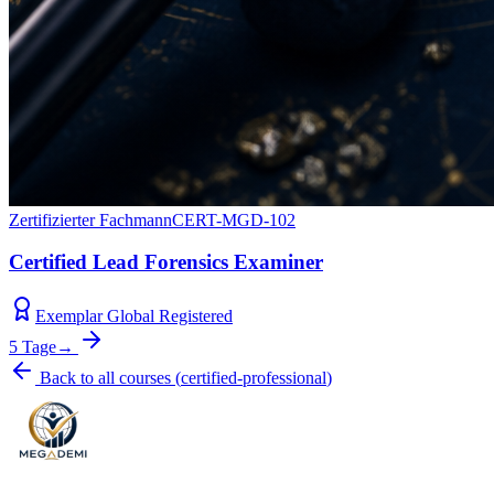
Zertifizierter Fachmann
CERT-MGD-102
Certified Lead Forensics Examiner
Exemplar Global Registered
5 Tage
→
Back to all courses
(
certified-professional
)