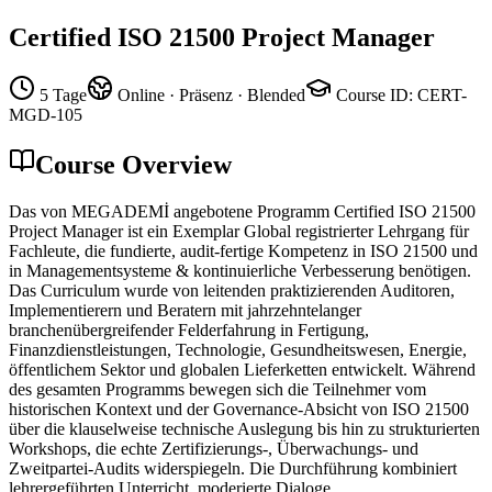
Certified ISO 21500 Project Manager
5 Tage
Online · Präsenz · Blended
Course ID
:
CERT-
MGD-105
Course Overview
Das von MEGADEMİ angebotene Programm Certified ISO 21500
Project Manager ist ein Exemplar Global registrierter Lehrgang für
Fachleute, die fundierte, audit-fertige Kompetenz in ISO 21500 und
in Managementsysteme & kontinuierliche Verbesserung benötigen.
Das Curriculum wurde von leitenden praktizierenden Auditoren,
Implementierern und Beratern mit jahrzehntelanger
branchenübergreifender Felderfahrung in Fertigung,
Finanzdienstleistungen, Technologie, Gesundheitswesen, Energie,
öffentlichem Sektor und globalen Lieferketten entwickelt. Während
des gesamten Programms bewegen sich die Teilnehmer vom
historischen Kontext und der Governance-Absicht von ISO 21500
über die klauselweise technische Auslegung bis hin zu strukturierten
Workshops, die echte Zertifizierungs-, Überwachungs- und
Zweitpartei-Audits widerspiegeln. Die Durchführung kombiniert
lehrergeführten Unterricht, moderierte Dialoge,