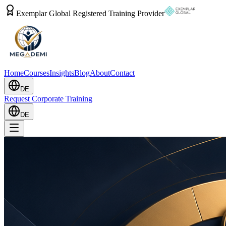
Exemplar Global Registered Training Provider
Home
Courses
Insights
Blog
About
Contact
DE
Request Corporate Training
DE