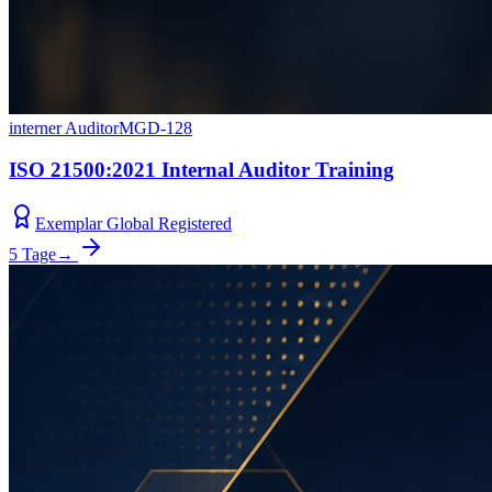
interner Auditor
MGD-128
ISO 21500:2021 Internal Auditor Training
Exemplar Global Registered
5 Tage
→