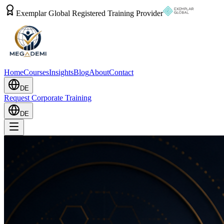
Exemplar Global Registered Training Provider
Home
Courses
Insights
Blog
About
Contact
DE
Request Corporate Training
DE