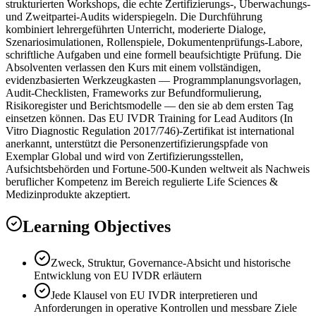
strukturierten Workshops, die echte Zertifizierungs-, Überwachungs-
und Zweitpartei-Audits widerspiegeln. Die Durchführung
kombiniert lehrergeführten Unterricht, moderierte Dialoge,
Szenariosimulationen, Rollenspiele, Dokumentenprüfungs-Labore,
schriftliche Aufgaben und eine formell beaufsichtigte Prüfung. Die
Absolventen verlassen den Kurs mit einem vollständigen,
evidenzbasierten Werkzeugkasten — Programmplanungsvorlagen,
Audit-Checklisten, Frameworks zur Befundformulierung,
Risikoregister und Berichtsmodelle — den sie ab dem ersten Tag
einsetzen können. Das EU IVDR Training for Lead Auditors (In
Vitro Diagnostic Regulation 2017/746)-Zertifikat ist international
anerkannt, unterstützt die Personenzertifizierungspfade von
Exemplar Global und wird von Zertifizierungsstellen,
Aufsichtsbehörden und Fortune-500-Kunden weltweit als Nachweis
beruflicher Kompetenz im Bereich regulierte Life Sciences &
Medizinprodukte akzeptiert.
Learning Objectives
Zweck, Struktur, Governance-Absicht und historische
Entwicklung von EU IVDR erläutern
Jede Klausel von EU IVDR interpretieren und
Anforderungen in operative Kontrollen und messbare Ziele