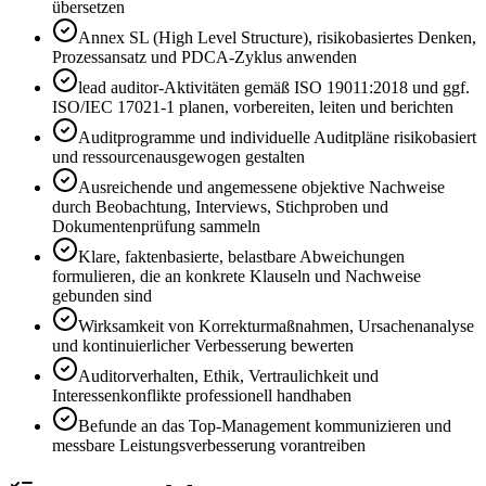
übersetzen
Annex SL (High Level Structure), risikobasiertes Denken,
Prozessansatz und PDCA-Zyklus anwenden
lead auditor-Aktivitäten gemäß ISO 19011:2018 und ggf.
ISO/IEC 17021-1 planen, vorbereiten, leiten und berichten
Auditprogramme und individuelle Auditpläne risikobasiert
und ressourcenausgewogen gestalten
Ausreichende und angemessene objektive Nachweise
durch Beobachtung, Interviews, Stichproben und
Dokumentenprüfung sammeln
Klare, faktenbasierte, belastbare Abweichungen
formulieren, die an konkrete Klauseln und Nachweise
gebunden sind
Wirksamkeit von Korrekturmaßnahmen, Ursachenanalyse
und kontinuierlicher Verbesserung bewerten
Auditorverhalten, Ethik, Vertraulichkeit und
Interessenkonflikte professionell handhaben
Befunde an das Top-Management kommunizieren und
messbare Leistungsverbesserung vorantreiben