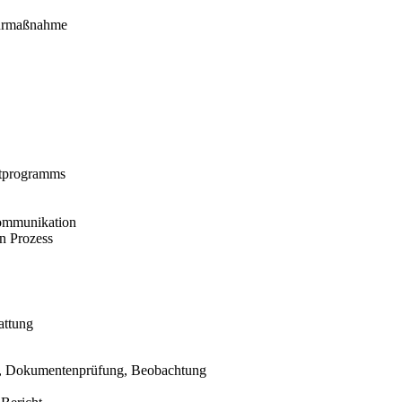
turmaßnahme
itprogramms
Kommunikation
n Prozess
attung
ws, Dokumentenprüfung, Beobachtung