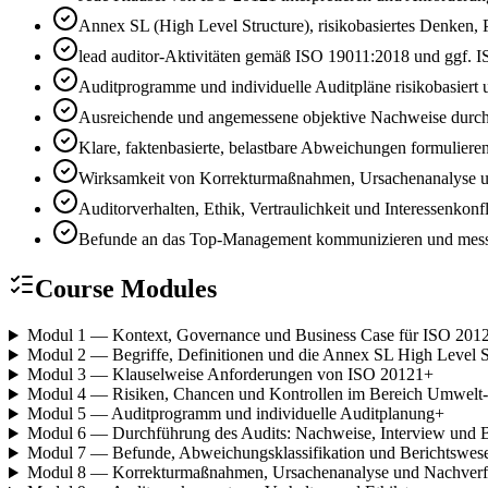
Annex SL (High Level Structure), risikobasiertes Denke
lead auditor-Aktivitäten gemäß ISO 19011:2018 und ggf. IS
Auditprogramme und individuelle Auditpläne risikobasiert
Ausreichende und angemessene objektive Nachweise durc
Klare, faktenbasierte, belastbare Abweichungen formulier
Wirksamkeit von Korrekturmaßnahmen, Ursachenanalyse un
Auditorverhalten, Ethik, Vertraulichkeit und Interessenkonf
Befunde an das Top-Management kommunizieren und messb
Course Modules
Modul 1 — Kontext, Governance und Business Case für ISO 201
Modul 2 — Begriffe, Definitionen und die Annex SL High Level S
Modul 3 — Klauselweise Anforderungen von ISO 20121
+
Modul 4 — Risiken, Chancen und Kontrollen im Bereich Umwelt- 
Modul 5 — Auditprogramm und individuelle Auditplanung
+
Modul 6 — Durchführung des Audits: Nachweise, Interview und 
Modul 7 — Befunde, Abweichungsklassifikation und Berichtswes
Modul 8 — Korrekturmaßnahmen, Ursachenanalyse und Nachver