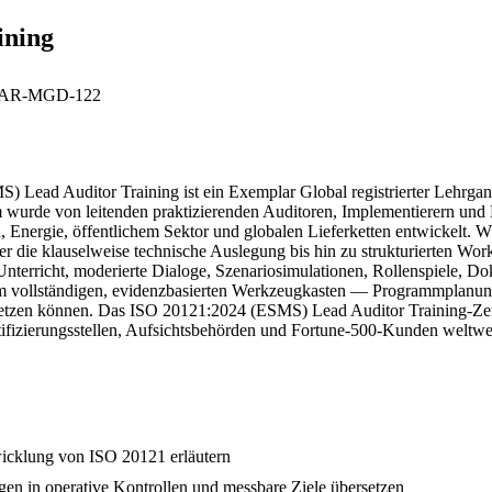
ining
AR-MGD-122
Auditor Training ist ein Exemplar Global registrierter Lehrgang fü
 wurde von leitenden praktizierenden Auditoren, Implementierern und 
n, Energie, öffentlichem Sektor und globalen Lieferketten entwickel
die klauselweise technische Auslegung bis hin zu strukturierten Work
nterricht, moderierte Dialoge, Szenariosimulationen, Rollenspiele, D
nem vollständigen, evidenzbasierten Werkzeugkasten — Programmplanu
tzen können. Das ISO 20121:2024 (ESMS) Lead Auditor Training-Zertifik
tifizierungsstellen, Aufsichtsbehörden und Fortune-500-Kunden weltw
wicklung von ISO 20121 erläutern
en in operative Kontrollen und messbare Ziele übersetzen