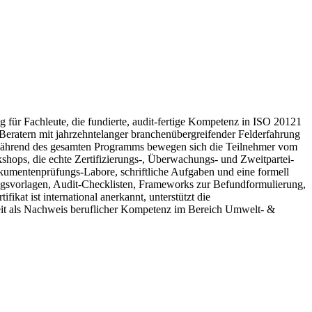
r Fachleute, die fundierte, audit-fertige Kompetenz in ISO 20121
Beratern mit jahrzehntelanger branchenübergreifender Felderfahrung
t. Während des gesamten Programms bewegen sich die Teilnehmer vom
shops, die echte Zertifizierungs-, Überwachungs- und Zweitpartei-
okumentenprüfungs-Labore, schriftliche Aufgaben und eine formell
ngsvorlagen, Audit-Checklisten, Frameworks zur Befundformulierung,
at ist international anerkannt, unterstützt die
eit als Nachweis beruflicher Kompetenz im Bereich Umwelt- &