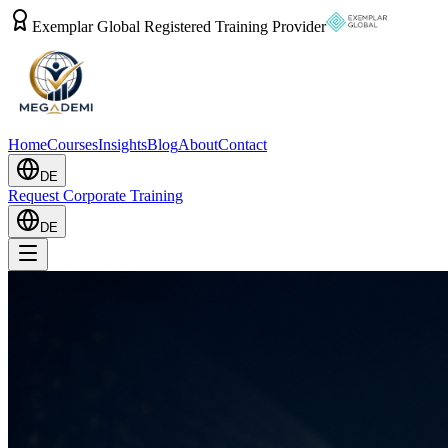
Exemplar Global Registered Training Provider
Home
Courses
Insights
Blog
About
Contact
DE
Request Corporate Training
DE