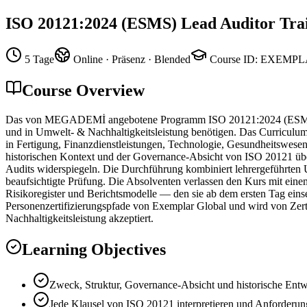
ISO 20121:2024 (ESMS) Lead Auditor Tra
5 Tage
Online · Präsenz · Blended
Course ID
:
EXEMPL
Course Overview
Das von MEGADEMİ angebotene Programm ISO 20121:2024 (ESMS) Lead 
und in Umwelt- & Nachhaltigkeitsleistung benötigen. Das Curriculum
in Fertigung, Finanzdienstleistungen, Technologie, Gesundheitswese
historischen Kontext und der Governance-Absicht von ISO 20121 über 
Audits widerspiegeln. Die Durchführung kombiniert lehrergeführten U
beaufsichtigte Prüfung. Die Absolventen verlassen den Kurs mit ei
Risikoregister und Berichtsmodelle — den sie ab dem ersten Tag einse
Personenzertifizierungspfade von Exemplar Global und wird von Zer
Nachhaltigkeitsleistung akzeptiert.
Learning Objectives
Zweck, Struktur, Governance-Absicht und historische Ent
Jede Klausel von ISO 20121 interpretieren und Anforderung