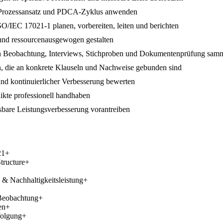
n, Prozessansatz und PDCA-Zyklus anwenden
O/IEC 17021-1 planen, vorbereiten, leiten und berichten
 und ressourcenausgewogen gestalten
h Beobachtung, Interviews, Stichproben und Dokumentenprüfung sam
en, die an konkrete Klauseln und Nachweise gebunden sind
d kontinuierlicher Verbesserung bewerten
likte professionell handhaben
are Leistungsverbesserung vorantreiben
21
+
tructure
+
& Nachhaltigkeitsleistung
+
Beobachtung
+
en
+
folgung
+