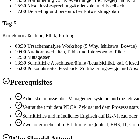
13:30 Formulierung von Abweichungen (5C-Regel) und Audit-
15:30 Abschlussbesprechung-Rollenspiel und Feedback
17:00 Debriefing und persönlicher Entwicklungsplan
Tag 5
Korrekturmaßnahme, Ethik, Prüfung
08:30 Ursachenanalyse-Workshop (5 Why, Ishikawa, Bowtie)
10:00 Auditorenverhalten, Ethik und Interessenkonflikte
12:30 Mittagessen
13:30 Schriftliche Abschlussprüfung (beaufsichtigt, ggf. Close
16:00 Personalisiertes Feedback, Zertifizierungswege und Absc
Prerequisites
Arbeitskenntnisse über Managementsysteme und die relevant
Vertrautheit mit dem PDCA-Zyklus und dem Prozessansatz
Schriftliches und mündliches Englisch auf B2-Niveau oder
Zwei oder mehr Jahre Erfahrung in Qualität, EHS, IT, Com
Who Should Attend