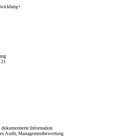
twicklung
+
ung
121
 dokumentierte Information
nes Audit, Managementbewertung