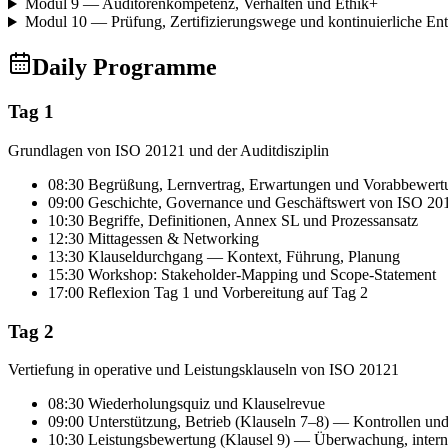
Modul 9 — Auditorenkompetenz, Verhalten und Ethik
+
Modul 10 — Prüfung, Zertifizierungswege und kontinuierliche En
Daily Programme
Tag 1
Grundlagen von ISO 20121 und der Auditdisziplin
08:30 Begrüßung, Lernvertrag, Erwartungen und Vorabbewert
09:00 Geschichte, Governance und Geschäftswert von ISO 20
10:30 Begriffe, Definitionen, Annex SL und Prozessansatz
12:30 Mittagessen & Networking
13:30 Klauseldurchgang — Kontext, Führung, Planung
15:30 Workshop: Stakeholder-Mapping und Scope-Statement
17:00 Reflexion Tag 1 und Vorbereitung auf Tag 2
Tag 2
Vertiefung in operative und Leistungsklauseln von ISO 20121
08:30 Wiederholungsquiz und Klauselrevue
09:00 Unterstützung, Betrieb (Klauseln 7–8) — Kontrollen und
10:30 Leistungsbewertung (Klausel 9) — Überwachung, inter