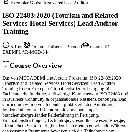
Exemplar Global Registered
Lead Auditor
ISO 22483:2020 (Tourism and Related
Services-Hotel Services) Lead Auditor
Training
5 Tage
Online · Präsenz · Blended
Course ID
:
EXEMPLAR-MGD-344
Course Overview
Das von MEGADEMİ angebotene Programm ISO 22483:2020
(Tourism and Related Services-Hotel Services) Lead Auditor
Training ist ein Exemplar Global registrierter Lehrgang für
Fachleute, die fundierte, audit-fertige Kompetenz in ISO 22483 und
in Business Continuity & organisationale Resilienz benötigen. Das
Curriculum wurde von leitenden praktizierenden Auditoren,
Implementierern und Beratern mit jahrzehntelanger
branchenübergreifender Felderfahrung in Fertigung,
Finanzdienstleistungen, Technologie, Gesundheitswesen, Energie,
öffentlichem Sektor und globalen Lieferketten entwickelt. Während
des gesamten Programms bewegen sich die Teilnehmer vom