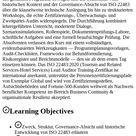
historischen Kontext und der Governance-Absicht von ISO 22483
über die klauselweise technische Auslegung bis hin zu strukturierten
Workshops, die echte Zertifizierungs-, Überwachungs- und
Zweitpartei-Audits widerspiegeln. Die Durchführung kombiniert
lehrergeführten Unterricht, moderierte Dialoge,
Szenariosimulationen, Rollenspiele, Dokumentenprüfungs-Labore,
schriftliche Aufgaben und eine formell beaufsichtigte Prüfung. Die
Absolventen verlassen den Kurs mit einem vollständigen,
evidenzbasierten Werkzeugkasten — Programmplanungsvorlagen,
Audit-Checklisten, Frameworks zur Befundformulierung,
Risikoregister und Berichtsmodelle — den sie ab dem ersten Tag
einsetzen können. Das ISO 22483:2020 (Tourism and Related
Services-Hotel Services) Lead Auditor Training-Zertifikat ist
international anerkannt, unterstützt die Personenzertifizierungspfade
von Exemplar Global und wird von Zertifizierungsstellen,
Aufsichtsbehörden und Fortune-500-Kunden weltweit als Nachweis
beruflicher Kompetenz im Bereich Business Continuity &
organisationale Resilienz akzeptiert.
Learning Objectives
Zweck, Struktur, Governance-Absicht und historische
Entwicklung von ISO 22483 erläutern