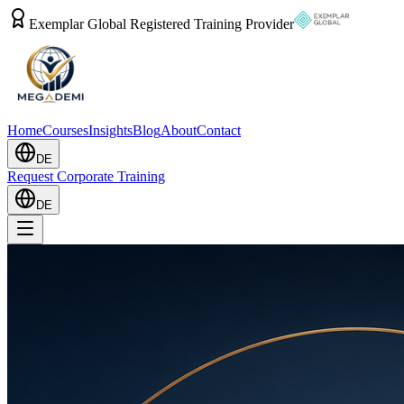
Exemplar Global Registered Training Provider
Home
Courses
Insights
Blog
About
Contact
DE
Request Corporate Training
DE