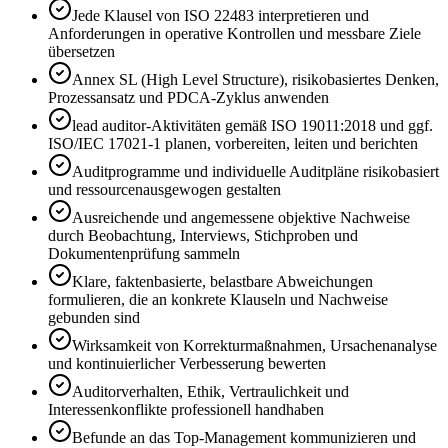
Jede Klausel von ISO 22483 interpretieren und
Anforderungen in operative Kontrollen und messbare Ziele
übersetzen
Annex SL (High Level Structure), risikobasiertes Denken,
Prozessansatz und PDCA-Zyklus anwenden
lead auditor-Aktivitäten gemäß ISO 19011:2018 und ggf.
ISO/IEC 17021-1 planen, vorbereiten, leiten und berichten
Auditprogramme und individuelle Auditpläne risikobasiert
und ressourcenausgewogen gestalten
Ausreichende und angemessene objektive Nachweise
durch Beobachtung, Interviews, Stichproben und
Dokumentenprüfung sammeln
Klare, faktenbasierte, belastbare Abweichungen
formulieren, die an konkrete Klauseln und Nachweise
gebunden sind
Wirksamkeit von Korrekturmaßnahmen, Ursachenanalyse
und kontinuierlicher Verbesserung bewerten
Auditorverhalten, Ethik, Vertraulichkeit und
Interessenkonflikte professionell handhaben
Befunde an das Top-Management kommunizieren und