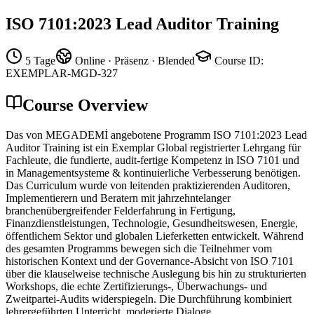
ISO 7101:2023 Lead Auditor Training
5 Tage
Online · Präsenz · Blended
Course ID
:
EXEMPLAR-MGD-327
Course Overview
Das von MEGADEMİ angebotene Programm ISO 7101:2023 Lead
Auditor Training ist ein Exemplar Global registrierter Lehrgang für
Fachleute, die fundierte, audit-fertige Kompetenz in ISO 7101 und
in Managementsysteme & kontinuierliche Verbesserung benötigen.
Das Curriculum wurde von leitenden praktizierenden Auditoren,
Implementierern und Beratern mit jahrzehntelanger
branchenübergreifender Felderfahrung in Fertigung,
Finanzdienstleistungen, Technologie, Gesundheitswesen, Energie,
öffentlichem Sektor und globalen Lieferketten entwickelt. Während
des gesamten Programms bewegen sich die Teilnehmer vom
historischen Kontext und der Governance-Absicht von ISO 7101
über die klauselweise technische Auslegung bis hin zu strukturierten
Workshops, die echte Zertifizierungs-, Überwachungs- und
Zweitpartei-Audits widerspiegeln. Die Durchführung kombiniert
lehrergeführten Unterricht, moderierte Dialoge,