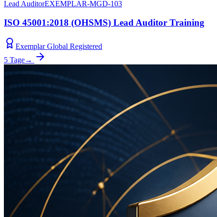
Lead Auditor
EXEMPLAR-MGD-103
ISO 45001:2018 (OHSMS) Lead Auditor Training
Exemplar Global Registered
5 Tage
→