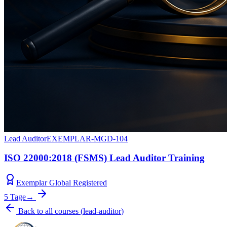
Lead Auditor
EXEMPLAR-MGD-104
ISO 22000:2018 (FSMS) Lead Auditor Training
Exemplar Global Registered
5 Tage
→
Back to all courses
(
lead-auditor
)