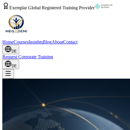
Exemplar Global Registered Training Provider
Home
Courses
Insights
Blog
About
Contact
DE
Request Corporate Training
DE