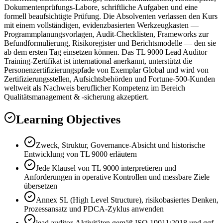
Dokumentenprüfungs-Labore, schriftliche Aufgaben und eine
formell beaufsichtigte Prüfung. Die Absolventen verlassen den Kurs
mit einem vollständigen, evidenzbasierten Werkzeugkasten —
Programmplanungsvorlagen, Audit-Checklisten, Frameworks zur
Befundformulierung, Risikoregister und Berichtsmodelle — den sie
ab dem ersten Tag einsetzen können. Das TL 9000 Lead Auditor
Training-Zertifikat ist international anerkannt, unterstützt die
Personenzertifizierungspfade von Exemplar Global und wird von
Zertifizierungsstellen, Aufsichtsbehörden und Fortune-500-Kunden
weltweit als Nachweis beruflicher Kompetenz im Bereich
Qualitätsmanagement & -sicherung akzeptiert.
Learning Objectives
Zweck, Struktur, Governance-Absicht und historische
Entwicklung von TL 9000 erläutern
Jede Klausel von TL 9000 interpretieren und
Anforderungen in operative Kontrollen und messbare Ziele
übersetzen
Annex SL (High Level Structure), risikobasiertes Denken,
Prozessansatz und PDCA-Zyklus anwenden
lead auditor-Aktivitäten gemäß ISO 19011:2018 und ggf.