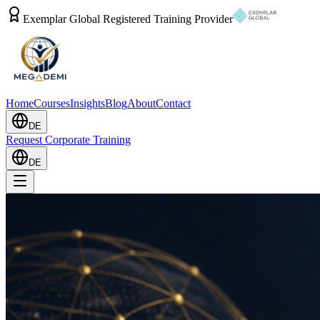
Exemplar Global Registered Training Provider
Home
Courses
Insights
Blog
About
Contact
DE
Request Corporate Training
DE