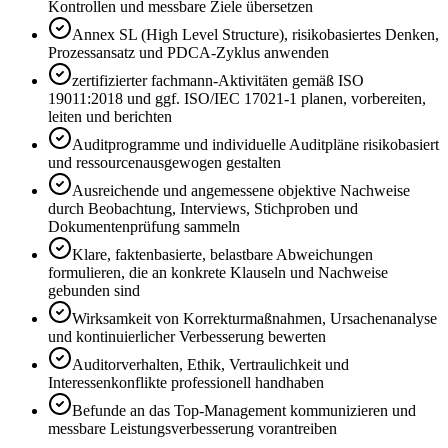
Kontrollen und messbare Ziele übersetzen
Annex SL (High Level Structure), risikobasiertes Denken,
Prozessansatz und PDCA-Zyklus anwenden
zertifizierter fachmann-Aktivitäten gemäß ISO
19011:2018 und ggf. ISO/IEC 17021-1 planen, vorbereiten,
leiten und berichten
Auditprogramme und individuelle Auditpläne risikobasiert
und ressourcenausgewogen gestalten
Ausreichende und angemessene objektive Nachweise
durch Beobachtung, Interviews, Stichproben und
Dokumentenprüfung sammeln
Klare, faktenbasierte, belastbare Abweichungen
formulieren, die an konkrete Klauseln und Nachweise
gebunden sind
Wirksamkeit von Korrekturmaßnahmen, Ursachenanalyse
und kontinuierlicher Verbesserung bewerten
Auditorverhalten, Ethik, Vertraulichkeit und
Interessenkonflikte professionell handhaben
Befunde an das Top-Management kommunizieren und
messbare Leistungsverbesserung vorantreiben