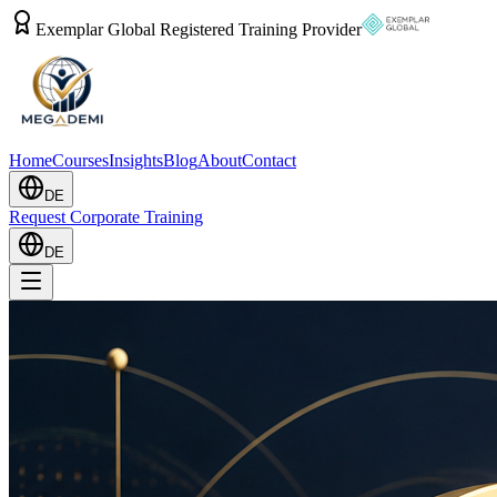
Exemplar Global Registered Training Provider
Home
Courses
Insights
Blog
About
Contact
DE
Request Corporate Training
DE