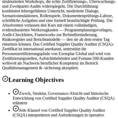
strukturierten Workshops, die echte Zertifizierungs-, Überwachungs-
und Zweitpartei-Audits widerspiegeln. Die Durchführung
kombiniert lehrergeführten Unterricht, moderierte Dialoge,
Szenariosimulationen, Rollenspiele, Dokumentenprüfungs-Labore,
schriftliche Aufgaben und eine formell beaufsichtigte Prüfung. Die
Absolventen verlassen den Kurs mit einem vollständigen,
evidenzbasierten Werkzeugkasten — Programmplanungsvorlagen,
Audit-Checklisten, Frameworks zur Befundformulierung,
Risikoregister und Berichtsmodelle — den sie ab dem ersten Tag
einsetzen können. Das Certified Supplier Quality Auditor (CSQA)-
Zertifikat ist international anerkannt, unterstützt die
Personenzertifizierungspfade von Exemplar Global und wird von
Zertifizierungsstellen, Aufsichtsbehörden und Fortune-500-Kunden
weltweit als Nachweis beruflicher Kompetenz im Bereich
Qualitätsmanagement & -sicherung akzeptiert.
Learning Objectives
Zweck, Struktur, Governance-Absicht und historische
Entwicklung von Certified Supplier Quality Auditor (CSQA)
erläutern
Jede Klausel von Certified Supplier Quality Auditor
(CSQA) interpretieren und Anforderungen in operative