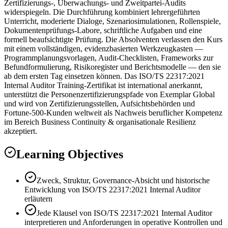
Zertifizierungs-, Überwachungs- und Zweitpartei-Audits
widerspiegeln. Die Durchführung kombiniert lehrergeführten
Unterricht, moderierte Dialoge, Szenariosimulationen, Rollenspiele,
Dokumentenprüfungs-Labore, schriftliche Aufgaben und eine
formell beaufsichtigte Prüfung. Die Absolventen verlassen den Kurs
mit einem vollständigen, evidenzbasierten Werkzeugkasten —
Programmplanungsvorlagen, Audit-Checklisten, Frameworks zur
Befundformulierung, Risikoregister und Berichtsmodelle — den sie
ab dem ersten Tag einsetzen können. Das ISO/TS 22317:2021
Internal Auditor Training-Zertifikat ist international anerkannt,
unterstützt die Personenzertifizierungspfade von Exemplar Global
und wird von Zertifizierungsstellen, Aufsichtsbehörden und
Fortune-500-Kunden weltweit als Nachweis beruflicher Kompetenz
im Bereich Business Continuity & organisationale Resilienz
akzeptiert.
Learning Objectives
Zweck, Struktur, Governance-Absicht und historische
Entwicklung von ISO/TS 22317:2021 Internal Auditor
erläutern
Jede Klausel von ISO/TS 22317:2021 Internal Auditor
interpretieren und Anforderungen in operative Kontrollen und