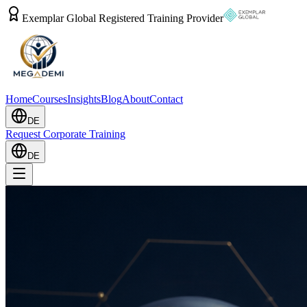
Exemplar Global Registered Training Provider
Home
Courses
Insights
Blog
About
Contact
DE
Request Corporate Training
DE