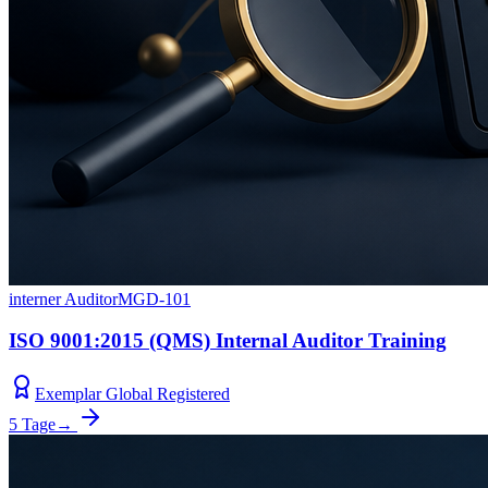
interner Auditor
MGD-101
ISO 9001:2015 (QMS) Internal Auditor Training
Exemplar Global Registered
5 Tage
→