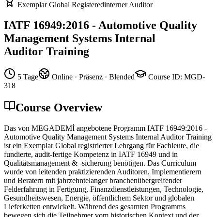
Exemplar Global Registered
interner Auditor
IATF 16949:2016 - Automotive Quality
Management Systems Internal
Auditor Training
5 Tage
Online · Präsenz · Blended
Course ID
:
MGD-
318
Course Overview
Das von MEGADEMİ angebotene Programm IATF 16949:2016 -
Automotive Quality Management Systems Internal Auditor Training
ist ein Exemplar Global registrierter Lehrgang für Fachleute, die
fundierte, audit-fertige Kompetenz in IATF 16949 und in
Qualitätsmanagement & -sicherung benötigen. Das Curriculum
wurde von leitenden praktizierenden Auditoren, Implementierern
und Beratern mit jahrzehntelanger branchenübergreifender
Felderfahrung in Fertigung, Finanzdienstleistungen, Technologie,
Gesundheitswesen, Energie, öffentlichem Sektor und globalen
Lieferketten entwickelt. Während des gesamten Programms
bewegen sich die Teilnehmer vom historischen Kontext und der