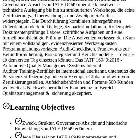
Governance-Absicht von IATF 16949 über die klauselweise
technische Auslegung bis hin zu strukturierten Workshops, die echte
Zertifizierungs-, Überwachungs- und Zweitpartei-Audits
widerspiegeln. Die Durchführung kombiniert lehrergeführten
Unterricht, moderierte Dialoge, Szenariosimulationen, Rollenspiele,
Dokumentenprüfungs-Labore, schriftliche Aufgaben und eine
formell beaufsichtigte Prüfung. Die Absolventen verlassen den Kurs
mit einem vollständigen, evidenzbasierten Werkzeugkasten —
Programmplanungsvorlagen, Audit-Checklisten, Frameworks zur
Befundformulierung, Risikoregister und Berichtsmodelle — den sie
ab dem ersten Tag einsetzen können. Das IATF 16949:2016 -
Automotive Quality Management Systems Internal
Auditor Training-Zertifikat ist international anerkannt, unterstützt die
Personenzertifizierungspfade von Exemplar Global und wird von
Zertifizierungsstellen, Aufsichtsbehörden und Fortune-500-Kunden
weltweit als Nachweis beruflicher Kompetenz im Bereich
Qualitätsmanagement & -sicherung akzeptiert.
Learning Objectives
Zweck, Struktur, Governance-Absicht und historische
Entwicklung von IATF 16949 erläutern
Jede Klausel von IATF 16949 interpretieren und