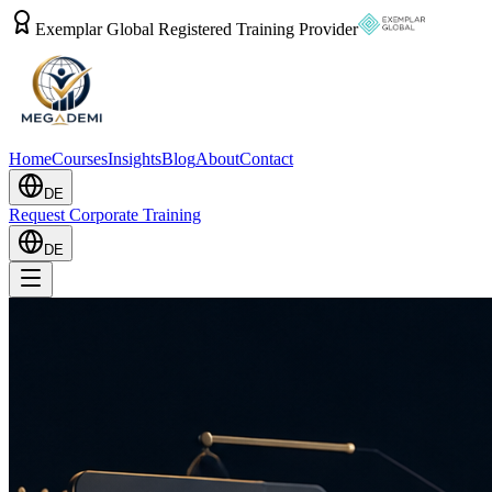
Exemplar Global Registered Training Provider
Home
Courses
Insights
Blog
About
Contact
DE
Request Corporate Training
DE