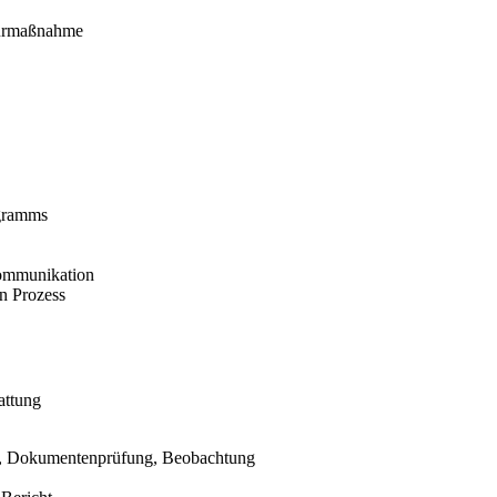
turmaßnahme
ogramms
Kommunikation
n Prozess
attung
ws, Dokumentenprüfung, Beobachtung