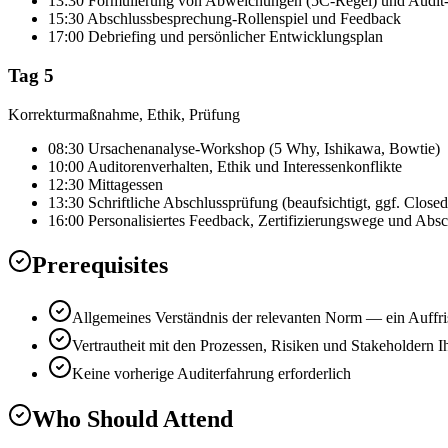
13:30 Formulierung von Abweichungen (5C-Regel) und Audit-
15:30 Abschlussbesprechung-Rollenspiel und Feedback
17:00 Debriefing und persönlicher Entwicklungsplan
Tag 5
Korrekturmaßnahme, Ethik, Prüfung
08:30 Ursachenanalyse-Workshop (5 Why, Ishikawa, Bowtie)
10:00 Auditorenverhalten, Ethik und Interessenkonflikte
12:30 Mittagessen
13:30 Schriftliche Abschlussprüfung (beaufsichtigt, ggf. Close
16:00 Personalisiertes Feedback, Zertifizierungswege und Absc
Prerequisites
Allgemeines Verständnis der relevanten Norm — ein Auffri
Vertrautheit mit den Prozessen, Risiken und Stakeholdern I
Keine vorherige Auditerfahrung erforderlich
Who Should Attend