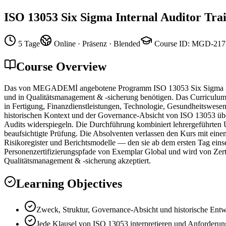
ISO 13053 Six Sigma Internal Auditor Tra
5 Tage
Online · Präsenz · Blended
Course ID
:
MGD-217
Course Overview
Das von MEGADEMİ angebotene Programm ISO 13053 Six Sigma Internal
und in Qualitätsmanagement & -sicherung benötigen. Das Curriculum 
in Fertigung, Finanzdienstleistungen, Technologie, Gesundheitswese
historischen Kontext und der Governance-Absicht von ISO 13053 über 
Audits widerspiegeln. Die Durchführung kombiniert lehrergeführten U
beaufsichtigte Prüfung. Die Absolventen verlassen den Kurs mit ei
Risikoregister und Berichtsmodelle — den sie ab dem ersten Tag einset
Personenzertifizierungspfade von Exemplar Global und wird von Zer
Qualitätsmanagement & -sicherung akzeptiert.
Learning Objectives
Zweck, Struktur, Governance-Absicht und historische Ent
Jede Klausel von ISO 13053 interpretieren und Anforderung