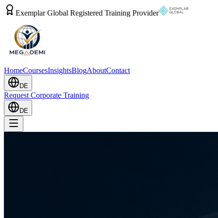
Exemplar Global Registered Training Provider
Home
Courses
Insights
Blog
About
Contact
DE
Request Corporate Training
DE