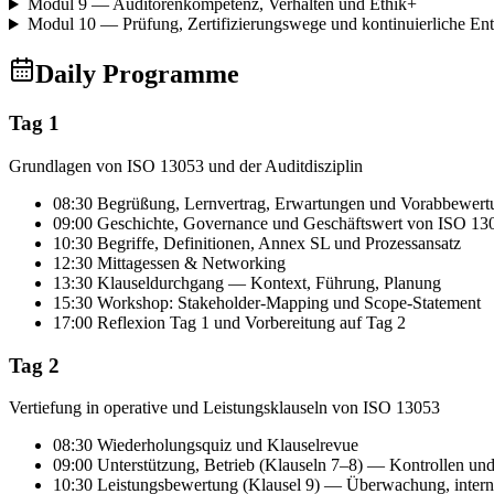
Modul 9 — Auditorenkompetenz, Verhalten und Ethik
+
Modul 10 — Prüfung, Zertifizierungswege und kontinuierliche En
Daily Programme
Tag 1
Grundlagen von ISO 13053 und der Auditdisziplin
08:30 Begrüßung, Lernvertrag, Erwartungen und Vorabbewert
09:00 Geschichte, Governance und Geschäftswert von ISO 13
10:30 Begriffe, Definitionen, Annex SL und Prozessansatz
12:30 Mittagessen & Networking
13:30 Klauseldurchgang — Kontext, Führung, Planung
15:30 Workshop: Stakeholder-Mapping und Scope-Statement
17:00 Reflexion Tag 1 und Vorbereitung auf Tag 2
Tag 2
Vertiefung in operative und Leistungsklauseln von ISO 13053
08:30 Wiederholungsquiz und Klauselrevue
09:00 Unterstützung, Betrieb (Klauseln 7–8) — Kontrollen und
10:30 Leistungsbewertung (Klausel 9) — Überwachung, inter