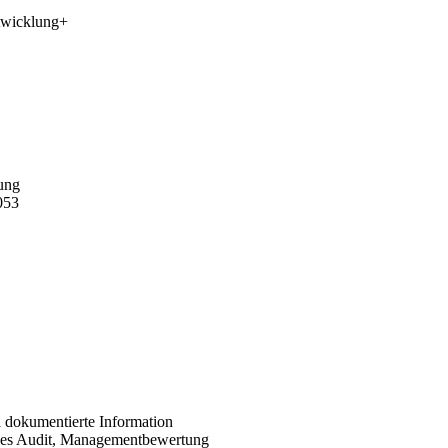
twicklung
+
ung
053
 dokumentierte Information
nes Audit, Managementbewertung