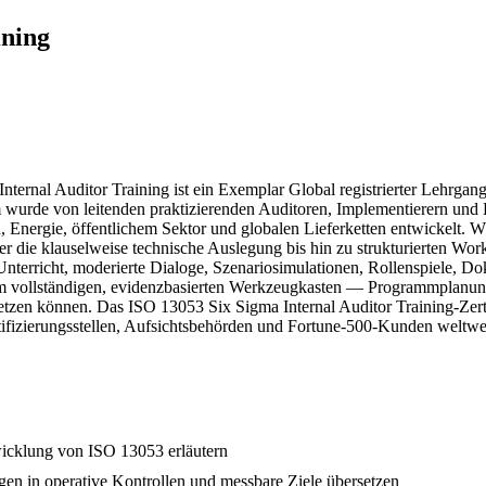
ining
 Auditor Training ist ein Exemplar Global registrierter Lehrgang fü
wurde von leitenden praktizierenden Auditoren, Implementierern und B
n, Energie, öffentlichem Sektor und globalen Lieferketten entwickel
die klauselweise technische Auslegung bis hin zu strukturierten Work
nterricht, moderierte Dialoge, Szenariosimulationen, Rollenspiele, D
nem vollständigen, evidenzbasierten Werkzeugkasten — Programmplanu
zen können. Das ISO 13053 Six Sigma Internal Auditor Training-Zertifik
tifizierungsstellen, Aufsichtsbehörden und Fortune-500-Kunden weltwe
wicklung von ISO 13053 erläutern
en in operative Kontrollen und messbare Ziele übersetzen