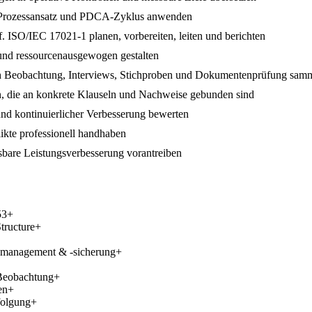
n, Prozessansatz und PDCA-Zyklus anwenden
. ISO/IEC 17021-1 planen, vorbereiten, leiten und berichten
 und ressourcenausgewogen gestalten
h Beobachtung, Interviews, Stichproben und Dokumentenprüfung sam
en, die an konkrete Klauseln und Nachweise gebunden sind
d kontinuierlicher Verbesserung bewerten
likte professionell handhaben
are Leistungsverbesserung vorantreiben
53
+
tructure
+
smanagement & -sicherung
+
Beobachtung
+
en
+
folgung
+