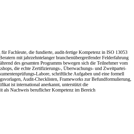
r Fachleute, die fundierte, audit-fertige Kompetenz in ISO 13053
eratern mit jahrzehntelanger branchenübergreifender Felderfahrung
t. Während des gesamten Programms bewegen sich die Teilnehmer vom
shops, die echte Zertifizierungs-, Überwachungs- und Zweitpartei-
okumentenprüfungs-Labore, schriftliche Aufgaben und eine formell
ngsvorlagen, Audit-Checklisten, Frameworks zur Befundformulierung,
at ist international anerkannt, unterstützt die
it als Nachweis beruflicher Kompetenz im Bereich