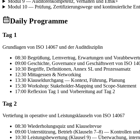
Modul 9 — Auditorenkompetenz, Verhalten und Ethik
+
Modul 10 — Prüfung, Zertifizierungswege und kontinuierliche En
Daily Programme
Tag 1
Grundlagen von ISO 14067 und der Auditdisziplin
08:30 Begrüßung, Lernvertrag, Erwartungen und Vorabbewert
09:00 Geschichte, Governance und Geschäftswert von ISO 14
10:30 Begriffe, Definitionen, Annex SL und Prozessansatz
12:30 Mittagessen & Networking
13:30 Klauseldurchgang — Kontext, Führung, Planung
15:30 Workshop: Stakeholder-Mapping und Scope-Statement
17:00 Reflexion Tag 1 und Vorbereitung auf Tag 2
Tag 2
Vertiefung in operative und Leistungsklauseln von ISO 14067
08:30 Wiederholungsquiz und Klauselrevue
09:00 Unterstützung, Betrieb (Klauseln 7–8) — Kontrollen und
10:30 Leistungsbewertung (Klausel 9) — Überwachung, inter