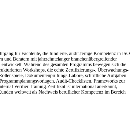
gang für Fachleute, die fundierte, audit-fertige Kompetenz in ISO
n und Beratern mit jahrzehntelanger branchenübergreifender
ten entwickelt. Während des gesamten Programms bewegen sich die
ukturierten Workshops, die echte Zertifizierungs-, Überwachungs-
 Rollenspiele, Dokumentenprüfungs-Labore, schriftliche Aufgaben
 — Programmplanungsvorlagen, Audit-Checklisten, Frameworks zur
al Verifier Training-Zertifikat ist international anerkannt,
0-Kunden weltweit als Nachweis beruflicher Kompetenz im Bereich