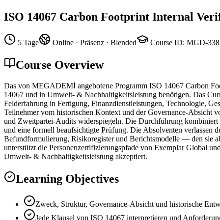
ISO 14067 Carbon Footprint Internal Verif
5 Tage
Online · Präsenz · Blended
Course ID
:
MGD-338
Course Overview
Das von MEGADEMİ angebotene Programm ISO 14067 Carbon Footprint In
14067 und in Umwelt- & Nachhaltigkeitsleistung benötigen. Das Curr
Felderfahrung in Fertigung, Finanzdienstleistungen, Technologie, G
Teilnehmer vom historischen Kontext und der Governance-Absicht von
und Zweitpartei-Audits widerspiegeln. Die Durchführung kombiniert 
und eine formell beaufsichtigte Prüfung. Die Absolventen verlasse
Befundformulierung, Risikoregister und Berichtsmodelle — den sie ab 
unterstützt die Personenzertifizierungspfade von Exemplar Global u
Umwelt- & Nachhaltigkeitsleistung akzeptiert.
Learning Objectives
Zweck, Struktur, Governance-Absicht und historische Ent
Jede Klausel von ISO 14067 interpretieren und Anforderung