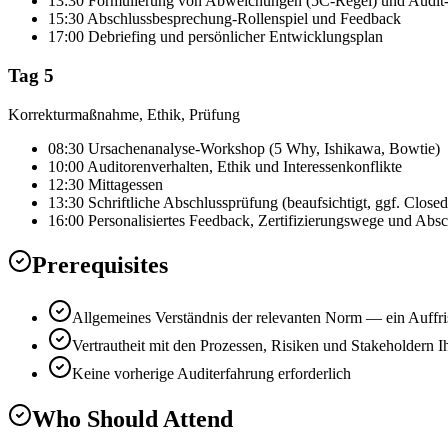
13:30 Formulierung von Abweichungen (5C-Regel) und Audit-
15:30 Abschlussbesprechung-Rollenspiel und Feedback
17:00 Debriefing und persönlicher Entwicklungsplan
Tag 5
Korrekturmaßnahme, Ethik, Prüfung
08:30 Ursachenanalyse-Workshop (5 Why, Ishikawa, Bowtie)
10:00 Auditorenverhalten, Ethik und Interessenkonflikte
12:30 Mittagessen
13:30 Schriftliche Abschlussprüfung (beaufsichtigt, ggf. Close
16:00 Personalisiertes Feedback, Zertifizierungswege und Absc
Prerequisites
Allgemeines Verständnis der relevanten Norm — ein Auffri
Vertrautheit mit den Prozessen, Risiken und Stakeholdern I
Keine vorherige Auditerfahrung erforderlich
Who Should Attend