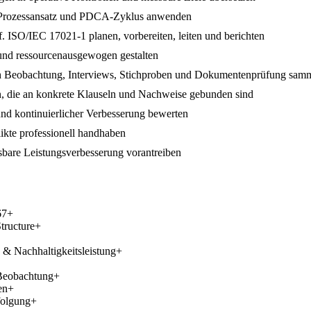
n, Prozessansatz und PDCA-Zyklus anwenden
. ISO/IEC 17021-1 planen, vorbereiten, leiten und berichten
 und ressourcenausgewogen gestalten
h Beobachtung, Interviews, Stichproben und Dokumentenprüfung sam
en, die an konkrete Klauseln und Nachweise gebunden sind
d kontinuierlicher Verbesserung bewerten
likte professionell handhaben
are Leistungsverbesserung vorantreiben
67
+
tructure
+
& Nachhaltigkeitsleistung
+
Beobachtung
+
en
+
folgung
+