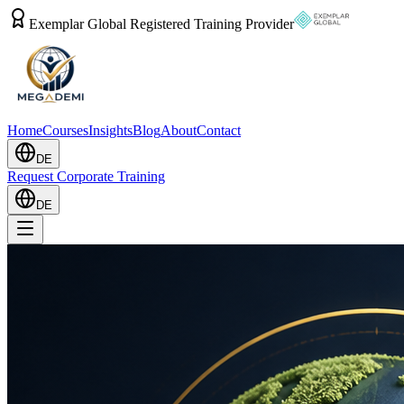
Exemplar Global Registered Training Provider
Home
Courses
Insights
Blog
About
Contact
DE
Request Corporate Training
DE