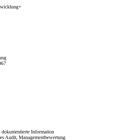
twicklung
+
ung
067
 dokumentierte Information
nes Audit, Managementbewertung