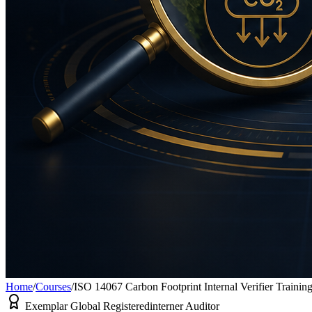
Home
/
Courses
/
ISO 14067 Carbon Footprint Internal Verifier Trainin
Exemplar Global Registered
interner Auditor