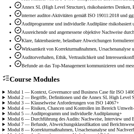
Annex SL (High Level Structure), risikobasiertes Denke
interner auditor-Aktivitäten gemäß ISO 19011:2018 und ggf
Auditprogramme und individuelle Auditpläne risikobasiert
Ausreichende und angemessene objektive Nachweise durc
Klare, faktenbasierte, belastbare Abweichungen formulier
Wirksamkeit von Korrekturmaßnahmen, Ursachenanalyse un
Auditorverhalten, Ethik, Vertraulichkeit und Interessenkonf
Befunde an das Top-Management kommunizieren und messb
Course Modules
Modul 1 — Kontext, Governance und Business Case für ISO 140
Modul 2 — Begriffe, Definitionen und die Annex SL High Level S
Modul 3 — Klauselweise Anforderungen von ISO 14067
+
Modul 4 — Risiken, Chancen und Kontrollen im Bereich Umwelt- 
Modul 5 — Auditprogramm und individuelle Auditplanung
+
Modul 6 — Durchführung des Audits: Nachweise, Interview und 
Modul 7 — Befunde, Abweichungsklassifikation und Berichtswes
Modul 8 — Korrekturmaßnahmen, Ursachenanalyse und Nachver