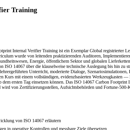
ier Training
ternal Verifier Training ist ein Exemplar Global registrierter Lehr
iculum wurde von leitenden praktizierenden Auditoren, Implementierer
esundheitswesen, Energie, öffentlichem Sektor und globalen Lieferket
 ISO 14067 über die klauselweise technische Auslegung bis hin zu str
lehrergeführten Unterricht, moderierte Dialoge, Szenariosimulationen,
n den Kurs mit einem vollständigen, evidenzbasierten Werkzeugkasten
dem ersten Tag einsetzen können. Das ISO 14067 Carbon Footprint Intern
nd wird von Zertifizierungsstellen, Aufsichtsbehörden und Fortune-50
wicklung von ISO 14067 erläutern
en in operative Kontrollen und messbare Ziele übersetzen