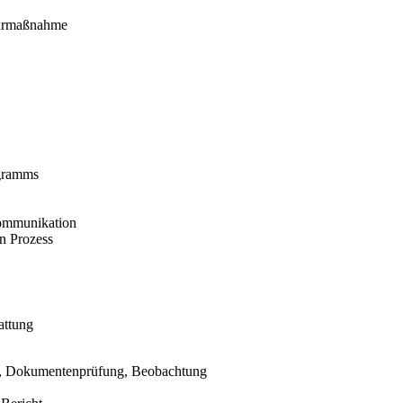
turmaßnahme
ogramms
Kommunikation
n Prozess
attung
ws, Dokumentenprüfung, Beobachtung