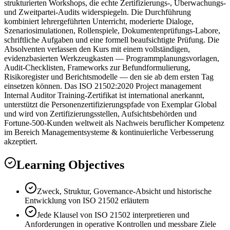
strukturierten Workshops, die echte Zertifizierungs-, Überwachungs-
und Zweitpartei-Audits widerspiegeln. Die Durchführung
kombiniert lehrergeführten Unterricht, moderierte Dialoge,
Szenariosimulationen, Rollenspiele, Dokumentenprüfungs-Labore,
schriftliche Aufgaben und eine formell beaufsichtigte Prüfung. Die
Absolventen verlassen den Kurs mit einem vollständigen,
evidenzbasierten Werkzeugkasten — Programmplanungsvorlagen,
Audit-Checklisten, Frameworks zur Befundformulierung,
Risikoregister und Berichtsmodelle — den sie ab dem ersten Tag
einsetzen können. Das ISO 21502:2020 Project management
Internal Auditor Training-Zertifikat ist international anerkannt,
unterstützt die Personenzertifizierungspfade von Exemplar Global
und wird von Zertifizierungsstellen, Aufsichtsbehörden und
Fortune-500-Kunden weltweit als Nachweis beruflicher Kompetenz
im Bereich Managementsysteme & kontinuierliche Verbesserung
akzeptiert.
Learning Objectives
Zweck, Struktur, Governance-Absicht und historische
Entwicklung von ISO 21502 erläutern
Jede Klausel von ISO 21502 interpretieren und
Anforderungen in operative Kontrollen und messbare Ziele