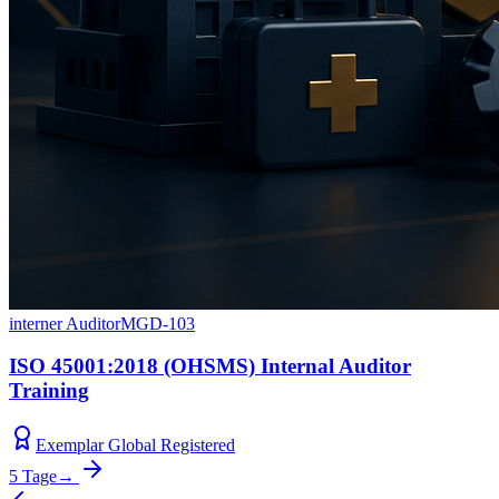
interner Auditor
MGD-103
ISO 45001:2018 (OHSMS) Internal Auditor
Training
Exemplar Global Registered
5 Tage
→