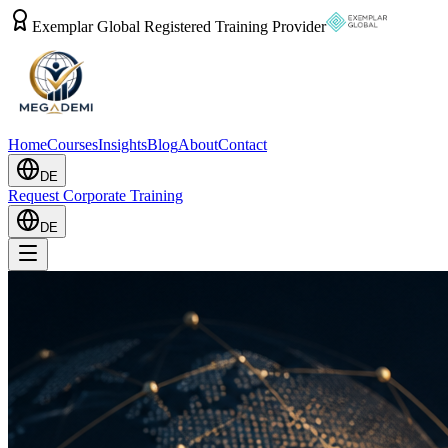
Exemplar Global Registered Training Provider
Home
Courses
Insights
Blog
About
Contact
DE
Request Corporate Training
DE