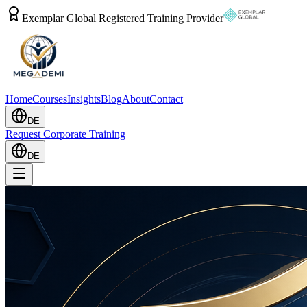
Exemplar Global Registered Training Provider
Home
Courses
Insights
Blog
About
Contact
DE
Request Corporate Training
DE