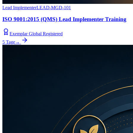
Lead Implementer
LEAD-MGD-101
ISO 9001:2015 (QMS) Lead Implementer Training
Exemplar Global Registered
5 Tage
→