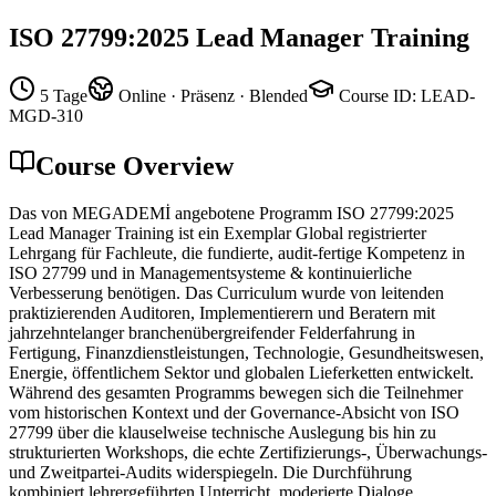
ISO 27799:2025 Lead Manager Training
5 Tage
Online · Präsenz · Blended
Course ID
:
LEAD-
MGD-310
Course Overview
Das von MEGADEMİ angebotene Programm ISO 27799:2025
Lead Manager Training ist ein Exemplar Global registrierter
Lehrgang für Fachleute, die fundierte, audit-fertige Kompetenz in
ISO 27799 und in Managementsysteme & kontinuierliche
Verbesserung benötigen. Das Curriculum wurde von leitenden
praktizierenden Auditoren, Implementierern und Beratern mit
jahrzehntelanger branchenübergreifender Felderfahrung in
Fertigung, Finanzdienstleistungen, Technologie, Gesundheitswesen,
Energie, öffentlichem Sektor und globalen Lieferketten entwickelt.
Während des gesamten Programms bewegen sich die Teilnehmer
vom historischen Kontext und der Governance-Absicht von ISO
27799 über die klauselweise technische Auslegung bis hin zu
strukturierten Workshops, die echte Zertifizierungs-, Überwachungs-
und Zweitpartei-Audits widerspiegeln. Die Durchführung
kombiniert lehrergeführten Unterricht, moderierte Dialoge,