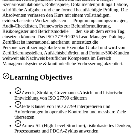
Szenariosimulationen, Rollenspiele, Dokumentenprüfungs-Labore,
schriftliche Aufgaben und eine formell beaufsichtigte Prüfung. Die
Absolventen verlassen den Kurs mit einem vollständigen,
evidenzbasierten Werkzeugkasten — Programmplanungsvorlagen,
Audit-Checklisten, Frameworks zur Befundformulierung,
Risikoregister und Berichtsmodelle — den sie ab dem ersten Tag
einsetzen können. Das ISO 27799:2025 Lead Manager Training-
Zertifikat ist international anerkannt, unterstützt die
Personenzertifizierungspfade von Exemplar Global und wird von
Zertifizierungsstellen, Aufsichtsbehörden und Fortune-500-Kunden
weltweit als Nachweis beruflicher Kompetenz im Bereich
Managementsysteme & kontinuierliche Verbesserung akzeptiert.
Learning Objectives
Zweck, Struktur, Governance-Absicht und historische
Entwicklung von ISO 27799 erläutern
Jede Klausel von ISO 27799 interpretieren und
Anforderungen in operative Kontrollen und messbare Ziele
übersetzen
Annex SL (High Level Structure), risikobasiertes Denken,
Prozessansatz und PDCA-Zyklus anwenden