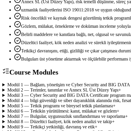
Annex SL (Üst Düzey Yapı), risk temelli düşünme, süreç 
uzmanlık faaliyetlerini ISO 19011:2018 ve uygun olduğun
Risk öncelikli ve kaynak dengesi gözetilmiş tetkik programla
Gözlem, mülakat, örnekleme ve doküman inceleme yoluyla y
Belirli maddelere ve kanıtlara bağlı, net, olgusal ve savun
Düzeltici faaliyet, kök neden analizi ve sürekli iyileştirmen
Tetkikçi davranışını, etiği, gizliliği ve çıkar çatışması dur
Bulguları üst yönetime aktarmak ve ölçülebilir performans i
Course Modules
Modül 1 — Bağlam, yönetişim ve Cyber Security and BIG DATA Cer
Modül 2 — Terimler, tanımlar ve Annex SL Üst Düzey Yapı
+
Modül 3 — Cyber Security and BIG DATA Certificate program mad
Modül 4 — bilgi güvenliği ve siber dayanıklılık alanında risk, fırsat
Modül 5 — Tetkik programı ve bireysel tetkik planlaması
+
Modül 6 — Tetkikin yürütülmesi: kanıt, mülakat ve gözlem
+
Modül 7 — Bulgular, uygunsuzluk sınıflandırması ve raporlama
+
Modül 8 — Düzeltici faaliyet, kök neden analizi ve takip
+
Modül 9 — Tetkikçi yetkinliği, davranış ve etik
+