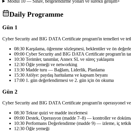
Modül 10 — Sınav, belgelendirme yolları ve sürekli gelişim
+
Daily Programme
Gün 1
Cyber Security and BIG DATA Certificate program'in temelleri ve tetk
08:30 Karşılama, öğrenme sözleşmesi, beklentiler ve ön değerl
09:00 Cyber Security and BIG DATA Certificate program'in tarih
10:30 Terimler, tanımlar, Annex SL ve süreç yaklaşımı
12:30 Öğle yemeği ve networking
13:30 Madde turu — Bağlam, Liderlik, Planlama
15:30 Atölye: paydaş haritalama ve kapsam beyanı
17:00 1. gün değerlendirmesi ve 2. gün için ön okuma
Gün 2
Cyber Security and BIG DATA Certificate program'in operasyonel ve 
08:30 Tekrar quizi ve madde incelemesi
09:00 Destek, Operasyon (madde 7–8) — kontroller ve doküma
10:30 Performans Değerlendirme (madde 9) — izleme, iç tetki
12:30 Öğle yemeği