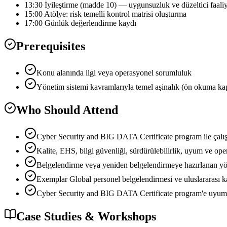
13:30 İyileştirme (madde 10) — uygunsuzluk ve düzeltici faali
15:00 Atölye: risk temelli kontrol matrisi oluşturma
17:00 Günlük değerlendirme kaydı
Prerequisites
Konu alanında ilgi veya operasyonel sorumluluk
Yönetim sistemi kavramlarıyla temel aşinalık (ön okuma ka
Who Should Attend
Cyber Security and BIG DATA Certificate program ile çalış
Kalite, EHS, bilgi güvenliği, sürdürülebilirlik, uyum ve oper
Belgelendirme veya yeniden belgelendirmeye hazırlanan yöne
Exemplar Global personel belgelendirmesi ve uluslararası ka
Cyber Security and BIG DATA Certificate program'e uyumu ka
Case Studies & Workshops