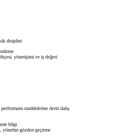
ik disiplini
endirme
çesi, yönetişimi ve iş değeri
performans maddelerine derin dalış
nte bilgi
k, yönetim gözden geçirme