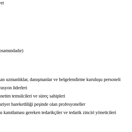
yet
psamındadır)
an uzmanlıklar, danışmanlar ve belgelendirme kuruluşu personeli
asyon liderleri
tim temsilcileri ve süreç sahipleri
riyer hareketliliği peşinde olan profesyoneller
nıtlaması gereken tedarikçiler ve tedarik zinciri yöneticileri