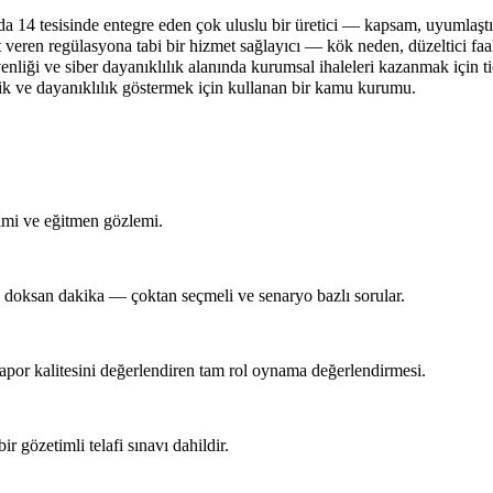
 14 tesisinde entegre eden çok uluslu bir üretici — kapsam, uyumlaştır
veren regülasyona tabi bir hizmet sağlayıcı — kök neden, düzeltici faal
iği ve siber dayanıklılık alanında kurumsal ihaleleri kazanmak için tic
lik ve dayanıklılık göstermek için kullanan bir kamu kurumu.
rimi ve eğitmen gözlemi.
 doksan dakika — çoktan seçmeli ve senaryo bazlı sorular.
rapor kalitesini değerlendiren tam rol oynama değerlendirmesi.
 gözetimli telafi sınavı dahildir.