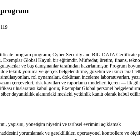
e program
119
te program programı; Cyber Security and BIG DATA Certificate program
, Exemplar Global Kayıtlı bir eğitimdir. Müfredat; üretim, finans, teknolo
uygulayıcılar ve baş danışmanlar tarafından hazırlanmıştır. Program bo
 teknik yoruma ve gerçek belgelendirme, gözetim ve ikinci taraf tetkik ç
simülasyonları, rol oynamaları, doküman inceleme laboratuvarları, yazılı 
 yazım çerçeveleri, risk kayıtları ve raporlama modelleri içeren — ilk gü
ifikası uluslararası kabul görür, Exemplar Global personel belgelendirm
siber dayanıklılık alanındaki mesleki yetkinlik kanıtı olarak kabul edilir
, yapısını, yönetişim niyetini ve tarihsel evrimini açıklamak
ddesini yorumlamak ve gereklilikleri operasyonel kontrollere ve ölçül