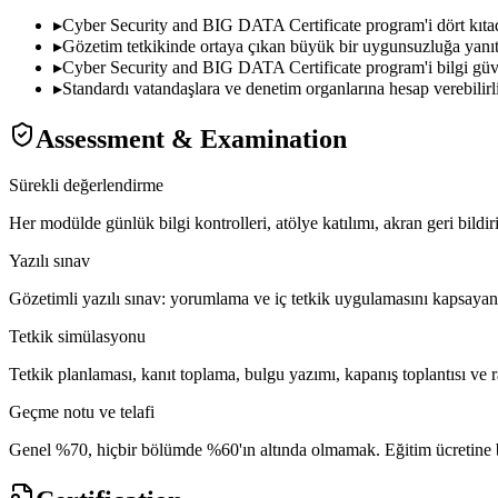
▸
Cyber Security and BIG DATA Certificate program'i dört kıtada
▸
Gözetim tetkikinde ortaya çıkan büyük bir uygunsuzluğa yanıt 
▸
Cyber Security and BIG DATA Certificate program'i bilgi güvenl
▸
Standardı vatandaşlara ve denetim organlarına hesap verebilir
Assessment & Examination
Sürekli değerlendirme
Her modülde günlük bilgi kontrolleri, atölye katılımı, akran geri bildi
Yazılı sınav
Gözetimli yazılı sınav: yorumlama ve iç tetkik uygulamasını kapsayan
Tetkik simülasyonu
Tetkik planlaması, kanıt toplama, bulgu yazımı, kapanış toplantısı ve 
Geçme notu ve telafi
Genel %70, hiçbir bölümde %60'ın altında olmamak. Eğitim ücretine bir