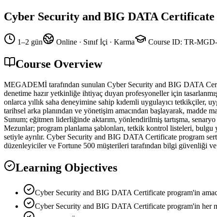
Cyber Security and BIG DATA Certificat
1–2 gün
Online · Sınıf İçi · Karma
Course ID
:
TR-MGD-
Course Overview
MEGADEMİ tarafından sunulan Cyber Security and BIG DATA Certifica
denetime hazır yetkinliğe ihtiyaç duyan profesyoneller için tasarlanmış
onlarca yıllık saha deneyimine sahip kıdemli uygulayıcı tetkikçiler, 
tarihsel arka planından ve yönetişim amacından başlayarak, madde madde
Sunum; eğitmen liderliğinde aktarım, yönlendirilmiş tartışma, senaryo 
Mezunlar; program planlama şablonları, tetkik kontrol listeleri, bulgu
setiyle ayrılır. Cyber Security and BIG DATA Certificate program sert
düzenleyiciler ve Fortune 500 müşterileri tarafından bilgi güvenliği ve 
Learning Objectives
Cyber Security and BIG DATA Certificate program'in amacını
Cyber Security and BIG DATA Certificate program'in her ma