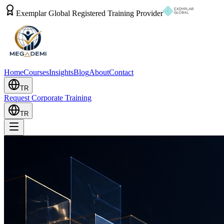
Exemplar Global Registered Training Provider
Home
Courses
Insights
Blog
About
Contact
TR
Request Corporate Training
TR