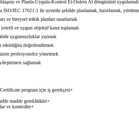
yaklaşımı ve Planla-Uygula-Kontrol Et-Önlem Al döngüsünü uygulamak
da ISO/IEC 17021-1 ile uyumlu şekilde planlamak, hazırlamak, yürütm
rı ve bireysel tetkik planları tasarlamak
eterli ve uygun objektif kanıt toplamak
ulabilir uygunsuzluklar yazmak
in etkinliğini değerlendirmek
umlarını profesyonelce yönetmek
yileştirmesi sağlamak
tificate program için iş gerekçesi
+
de madde gereklilikler
+
lar ve kontroller
+