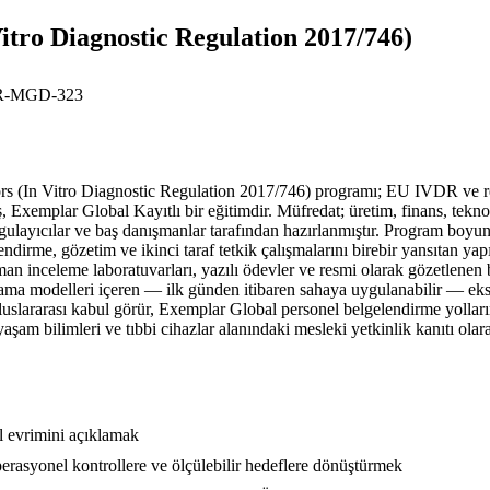
itro Diagnostic Regulation 2017/746)
-MGD-323
 Vitro Diagnostic Regulation 2017/746) programı; EU IVDR ve regülas
, Exemplar Global Kayıtlı bir eğitimdir. Müfredat; üretim, finans, teknolo
uygulayıcılar ve baş danışmanlar tarafından hazırlanmıştır. Program boyu
e, gözetim ve ikinci taraf tetkik çalışmalarını birebir yansıtan yapıla
an inceleme laboratuvarları, yazılı ödevler ve resmi olarak gözetlenen b
porlama modelleri içeren — ilk günden itibaren sahaya uygulanabilir — eks
luslararası kabul görür, Exemplar Global personel belgelendirme yolları
şam bilimleri ve tıbbi cihazlar alanındaki mesleki yetkinlik kanıtı olara
l evrimini açıklamak
rasyonel kontrollere ve ölçülebilir hedeflere dönüştürmek