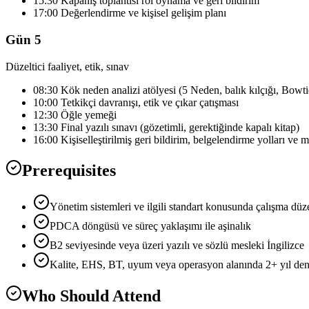
15:30 Kapanış toplantısı rol oynama ve geri bildirim
17:00 Değerlendirme ve kişisel gelişim planı
Gün 5
Düzeltici faaliyet, etik, sınav
08:30 Kök neden analizi atölyesi (5 Neden, balık kılçığı, Bowti
10:00 Tetkikçi davranışı, etik ve çıkar çatışması
12:30 Öğle yemeği
13:30 Final yazılı sınavı (gözetimli, gerektiğinde kapalı kitap)
16:00 Kişiselleştirilmiş geri bildirim, belgelendirme yolları ve 
Prerequisites
Yönetim sistemleri ve ilgili standart konusunda çalışma düze
PDCA döngüsü ve süreç yaklaşımı ile aşinalık
B2 seviyesinde veya üzeri yazılı ve sözlü mesleki İngilizce
Kalite, EHS, BT, uyum veya operasyon alanında 2+ yıl den
Who Should Attend