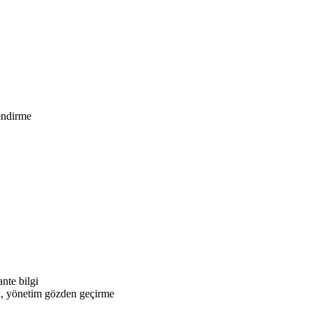
endirme
nte bilgi
k, yönetim gözden geçirme