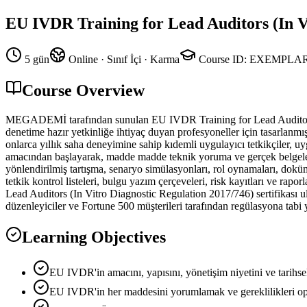
EU IVDR Training for Lead Auditors (In V
5 gün
Online · Sınıf İçi · Karma
Course ID
:
EXEMPLAR
Course Overview
MEGADEMİ tarafından sunulan EU IVDR Training for Lead Auditors (In
denetime hazır yetkinliğe ihtiyaç duyan profesyoneller için tasarlanmış
onlarca yıllık saha deneyimine sahip kıdemli uygulayıcı tetkikçiler, 
amacından başlayarak, madde madde teknik yoruma ve gerçek belgelendirm
yönlendirilmiş tartışma, senaryo simülasyonları, rol oynamaları, doküm
tetkik kontrol listeleri, bulgu yazım çerçeveleri, risk kayıtları ve ra
Lead Auditors (In Vitro Diagnostic Regulation 2017/746) sertifikası u
düzenleyiciler ve Fortune 500 müşterileri tarafından regülasyona tabi ya
Learning Objectives
EU IVDR'in amacını, yapısını, yönetişim niyetini ve tarihse
EU IVDR'in her maddesini yorumlamak ve gereklilikleri ope