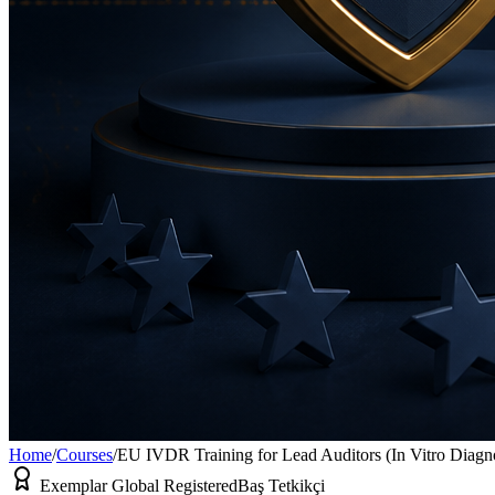
Home
/
Courses
/
EU IVDR Training for Lead Auditors (In Vitro Diagn
Exemplar Global Registered
Baş Tetkikçi