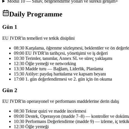
Modül 10 — Sınav, belgelendirme yolları ve sürekli gelişim
+
Daily Programme
Gün 1
EU IVDR'in temelleri ve tetkik disiplini
08:30 Karşılama, öğrenme sözleşmesi, beklentiler ve ön değerl
09:00 EU IVDR'in tarihçesi, yönetişimi ve iş değeri
10:30 Terimler, tanımlar, Annex SL ve süreç yaklaşımı
12:30 Öğle yemeği ve networking
13:30 Madde turu — Bağlam, Liderlik, Planlama
15:30 Atölye: paydaş haritalama ve kapsam beyanı
17:00 1. gün değerlendirmesi ve 2. gün için ön okuma
Gün 2
EU IVDR'in operasyonel ve performans maddelerine derin dalış
08:30 Tekrar quizi ve madde incelemesi
09:00 Destek, Operasyon (madde 7–8) — kontroller ve doküma
10:30 Performans Değerlendirme (madde 9) — izleme, iç tetki
12:30 Öğle yemeği