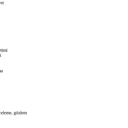
yet
timi
i
ma
nceleme, gözlem