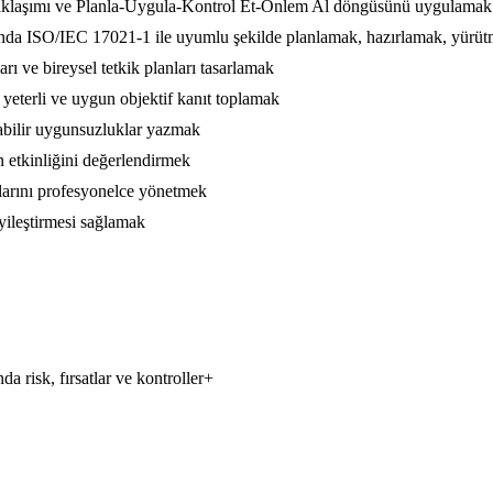
yaklaşımı ve Planla-Uygula-Kontrol Et-Önlem Al döngüsünü uygulamak
ğunda ISO/IEC 17021-1 ile uyumlu şekilde planlamak, hazırlamak, yürü
rı ve bireysel tetkik planları tasarlamak
eterli ve uygun objektif kanıt toplamak
ulabilir uygunsuzluklar yazmak
in etkinliğini değerlendirmek
umlarını profesyonelce yönetmek
yileştirmesi sağlamak
a risk, fırsatlar ve kontroller
+