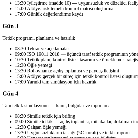
13:30 İyileştirme (madde 10) — uygunsuzluk ve düzeltici faali
15:00 Atölye: risk temelli kontrol matrisi oluşturma
17:00 Günlük değerlendirme kaydı
Gün 3
Tetkik programı, planlama ve hazırlık
08:30 Tekrar ve açıklamalar
09:00 ISO 19011:2018 — üçüncü taraf tetkik programının yöne
10:30 Tetkik planı, kontrol listesi tasarımı ve örnekleme stratejis
12:30 Öğle yemeği
13:30 Rol oynama: açılış toplantısı ve paydaş iletişimi
15:00 Atölye: gerçek bir süreç için tetkik kontrol listesi oluştur
17:00 Yarınki tam simülasyon için hazırlık
Gün 4
Tam tetkik simülasyonu — kanıt, bulgular ve raporlama
08:30 Simüle tetkik için brifing
09:00 Simüle tetkik — açılış toplantısı, mülakatlar, doküman i
12:30 Çalışan öğle yemeği
13:30 Uygunsuzlukların taslağı (5C kuralı) ve tetkik raporu