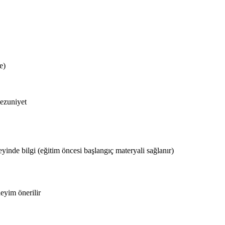
e)
mezuniyet
yinde bilgi (eğitim öncesi başlangıç materyali sağlanır)
eyim önerilir