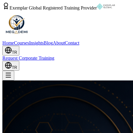
Exemplar Global Registered Training Provider
Home
Courses
Insights
Blog
About
Contact
TR
Request Corporate Training
TR