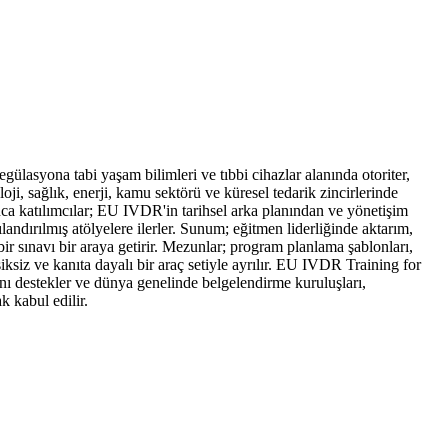
yona tabi yaşam bilimleri ve tıbbi cihazlar alanında otoriter,
ji, sağlık, enerji, kamu sektörü ve küresel tedarik zincirlerinde
nca katılımcılar; EU IVDR'in tarihsel arka planından ve yönetişim
ndırılmış atölyelere ilerler. Sunum; eğitmen liderliğinde aktarım,
ir sınavı bir araya getirir. Mezunlar; program planlama şablonları,
iksiz ve kanıta dayalı bir araç setiyle ayrılır. EU IVDR Training for
nı destekler ve dünya genelinde belgelendirme kuruluşları,
k kabul edilir.