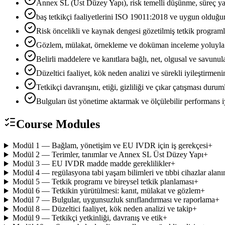
Annex SL (Üst Düzey Yapı), risk temelli düşünme, süreç 
baş tetkikçi faaliyetlerini ISO 19011:2018 ve uygun oldu
Risk öncelikli ve kaynak dengesi gözetilmiş tetkik programla
Gözlem, mülakat, örnekleme ve doküman inceleme yoluyla y
Belirli maddelere ve kanıtlara bağlı, net, olgusal ve savun
Düzeltici faaliyet, kök neden analizi ve sürekli iyileştirmen
Tetkikçi davranışını, etiği, gizliliği ve çıkar çatışması dur
Bulguları üst yönetime aktarmak ve ölçülebilir performans i
Course Modules
Modül 1 — Bağlam, yönetişim ve EU IVDR için iş gerekçesi
+
Modül 2 — Terimler, tanımlar ve Annex SL Üst Düzey Yapı
+
Modül 3 — EU IVDR madde madde gereklilikler
+
Modül 4 — regülasyona tabi yaşam bilimleri ve tıbbi cihazlar alanınd
Modül 5 — Tetkik programı ve bireysel tetkik planlaması
+
Modül 6 — Tetkikin yürütülmesi: kanıt, mülakat ve gözlem
+
Modül 7 — Bulgular, uygunsuzluk sınıflandırması ve raporlama
+
Modül 8 — Düzeltici faaliyet, kök neden analizi ve takip
+
Modül 9 — Tetkikçi yetkinliği, davranış ve etik
+