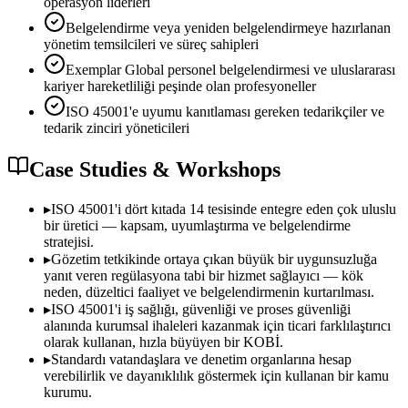
operasyon liderleri
Belgelendirme veya yeniden belgelendirmeye hazırlanan
yönetim temsilcileri ve süreç sahipleri
Exemplar Global personel belgelendirmesi ve uluslararası
kariyer hareketliliği peşinde olan profesyoneller
ISO 45001'e uyumu kanıtlaması gereken tedarikçiler ve
tedarik zinciri yöneticileri
Case Studies & Workshops
▸
ISO 45001'i dört kıtada 14 tesisinde entegre eden çok uluslu
bir üretici — kapsam, uyumlaştırma ve belgelendirme
stratejisi.
▸
Gözetim tetkikinde ortaya çıkan büyük bir uygunsuzluğa
yanıt veren regülasyona tabi bir hizmet sağlayıcı — kök
neden, düzeltici faaliyet ve belgelendirmenin kurtarılması.
▸
ISO 45001'i iş sağlığı, güvenliği ve proses güvenliği
alanında kurumsal ihaleleri kazanmak için ticari farklılaştırıcı
olarak kullanan, hızla büyüyen bir KOBİ.
▸
Standardı vatandaşlara ve denetim organlarına hesap
verebilirlik ve dayanıklılık göstermek için kullanan bir kamu
kurumu.