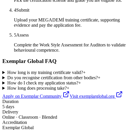
Pick the certification scheme and grade you are eligible for.
4
Submit
Upload your MEGADEMİ training certificate, supporting
evidence and pay the application fee.
5
Assess
Complete the Work Style Assessment for Auditors to validate
behavioural competence.
Exemplar Global FAQ
How long is my training certificate valid?
+
Do you recognise certification from other bodies?
+
How do I check my application status?
+
How long does processing take?
+
Apply on Exemplar Community
Visit exemplarglobal.org
Duration
5 days
Delivery
Online · Classroom · Blended
Accreditation
Exemplar Global