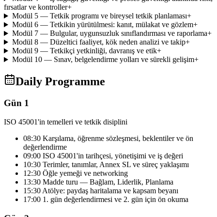
fırsatlar ve kontroller
+
Modül 5 — Tetkik programı ve bireysel tetkik planlaması
+
Modül 6 — Tetkikin yürütülmesi: kanıt, mülakat ve gözlem
+
Modül 7 — Bulgular, uygunsuzluk sınıflandırması ve raporlama
+
Modül 8 — Düzeltici faaliyet, kök neden analizi ve takip
+
Modül 9 — Tetkikçi yetkinliği, davranış ve etik
+
Modül 10 — Sınav, belgelendirme yolları ve sürekli gelişim
+
Daily Programme
Gün 1
ISO 45001'in temelleri ve tetkik disiplini
08:30 Karşılama, öğrenme sözleşmesi, beklentiler ve ön
değerlendirme
09:00 ISO 45001'in tarihçesi, yönetişimi ve iş değeri
10:30 Terimler, tanımlar, Annex SL ve süreç yaklaşımı
12:30 Öğle yemeği ve networking
13:30 Madde turu — Bağlam, Liderlik, Planlama
15:30 Atölye: paydaş haritalama ve kapsam beyanı
17:00 1. gün değerlendirmesi ve 2. gün için ön okuma