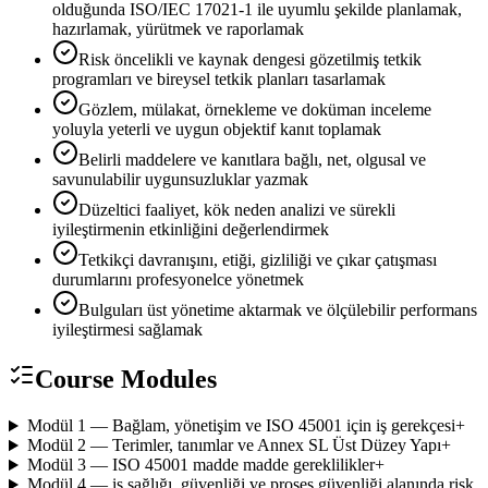
olduğunda ISO/IEC 17021-1 ile uyumlu şekilde planlamak,
hazırlamak, yürütmek ve raporlamak
Risk öncelikli ve kaynak dengesi gözetilmiş tetkik
programları ve bireysel tetkik planları tasarlamak
Gözlem, mülakat, örnekleme ve doküman inceleme
yoluyla yeterli ve uygun objektif kanıt toplamak
Belirli maddelere ve kanıtlara bağlı, net, olgusal ve
savunulabilir uygunsuzluklar yazmak
Düzeltici faaliyet, kök neden analizi ve sürekli
iyileştirmenin etkinliğini değerlendirmek
Tetkikçi davranışını, etiği, gizliliği ve çıkar çatışması
durumlarını profesyonelce yönetmek
Bulguları üst yönetime aktarmak ve ölçülebilir performans
iyileştirmesi sağlamak
Course Modules
Modül 1 — Bağlam, yönetişim ve ISO 45001 için iş gerekçesi
+
Modül 2 — Terimler, tanımlar ve Annex SL Üst Düzey Yapı
+
Modül 3 — ISO 45001 madde madde gereklilikler
+
Modül 4 — iş sağlığı, güvenliği ve proses güvenliği alanında risk,