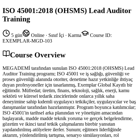
ISO 45001:2018 (OHSMS) Lead Auditor
Training
5 gün
Online · Sınıf İçi · Karma
Course ID
:
EXEMPLAR-MGD-103
Course Overview
MEGADEMİ tarafından sunulan ISO 45001:2018 (OHSMS) Lead
Auditor Training programı; ISO 45001 ve iş sağlığı, güvenliği ve
proses güvenliği alanında otoriter, denetime hazır yetkinliğe ihtiyaç
duyan profesyoneller için tasarlanmış, Exemplar Global Kayıtlı bir
eğitimdir. Müfredat; üretim, finans, teknoloji, sağlık, enerji, kamu
sektörü ve küresel tedarik zincirlerinde onlarca yıllık saha
deneyimine sahip kıdemli uygulayıcı tetkikçiler, uygulayıcılar ve baş
danışmanlar tarafından hazırlanmıştır. Program boyunca katılımcılar;
ISO 45001'in tarihsel arka planından ve yönetişim amacından
başlayarak, madde madde teknik yoruma ve gerçek belgelendirme,
gözetim ve ikinci taraf tetkik çalışmalarını birebir yansıtan
yapılandırılmış atölyelere ilerler. Sunum; eğitmen liderliğinde
aktarım, yönlendirilmiş tartışma, senaryo simülasyonları, rol