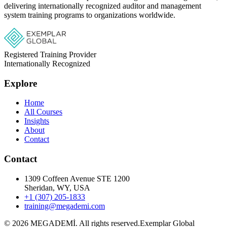
delivering internationally recognized auditor and management
system training programs to organizations worldwide.
Registered Training Provider
Internationally Recognized
Explore
Home
All Courses
Insights
About
Contact
Contact
1309 Coffeen Avenue STE 1200
Sheridan, WY, USA
+1 (307) 205-1833
training@megademi.com
©
2026
MEGADEMİ.
All rights reserved.
Exemplar Global