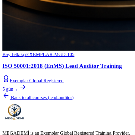
Baş Tetkikçi
EXEMPLAR-MGD-105
ISO 50001:2018 (EnMS) Lead Auditor Training
Exemplar Global Registered
5 gün
→
Back to all courses
(
lead-auditor
)
MEGADEMİ is an Exemplar Global Registered Training Provider,