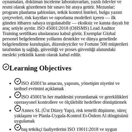
oynamaları, doküman inceleme laboratuvarları, yazılı ödevler ve
resmi olarak gözetlenen bir sınavı bir araya getirir. Mezunlar;
program planlama şablonları, tetkik kontrol listeleri, bulgu yazım
çerçeveleri, risk kayıtları ve raporlama modelleri içeren — ilk
günden itibaren sahaya uygulanabilir — eksiksiz ve kanıta dayalı bir
araç setiyle ayrılır. ISO 45001:2018 (OHSMS) Lead Auditor
Training sertifikası uluslararası kabul görür, Exemplar Global
personel belgelendirme yollarını destekler ve dünya genelinde
belgelendirme kuruluşları, düzenleyiciler ve Fortune 500 müşterileri
tarafından iş sağlığı, güvenliği ve proses güvenliği alanındaki
mesleki yetkinlik kanıtı olarak kabul edilir.
Learning Objectives
ISO 45001'in amacını, yapısını, yönetişim niyetini ve
tarihsel evrimini açıklamak
ISO 45001'in her maddesini yorumlamak ve gereklilikleri
operasyonel kontrollere ve ölçülebilir hedeflere dönüştürmek
Annex SL (Üst Düzey Yapı), risk temelli düşünme, süreç
yaklaşımı ve Planla-Uygula-Kontrol Et-Önlem Al döngüsünü
uygulamak
baş tetkikçi faaliyetlerini ISO 19011:2018 ve uygun