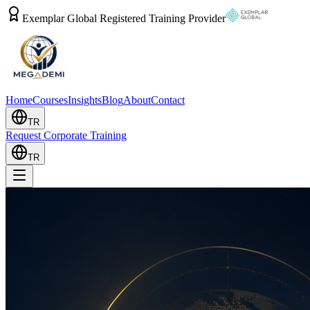
Exemplar Global Registered Training Provider
Home
Courses
Insights
Blog
About
Contact
TR
Request Corporate Training
TR