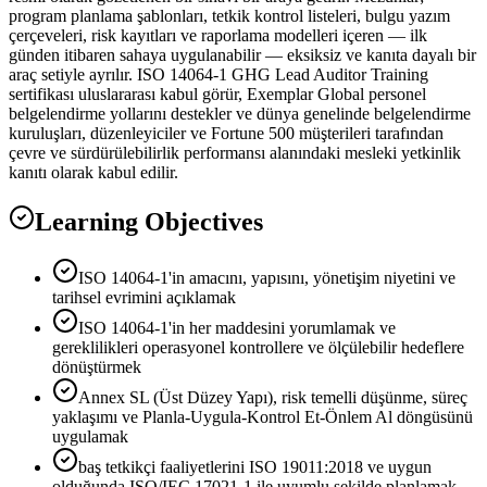
program planlama şablonları, tetkik kontrol listeleri, bulgu yazım
çerçeveleri, risk kayıtları ve raporlama modelleri içeren — ilk
günden itibaren sahaya uygulanabilir — eksiksiz ve kanıta dayalı bir
araç setiyle ayrılır. ISO 14064-1 GHG Lead Auditor Training
sertifikası uluslararası kabul görür, Exemplar Global personel
belgelendirme yollarını destekler ve dünya genelinde belgelendirme
kuruluşları, düzenleyiciler ve Fortune 500 müşterileri tarafından
çevre ve sürdürülebilirlik performansı alanındaki mesleki yetkinlik
kanıtı olarak kabul edilir.
Learning Objectives
ISO 14064-1'in amacını, yapısını, yönetişim niyetini ve
tarihsel evrimini açıklamak
ISO 14064-1'in her maddesini yorumlamak ve
gereklilikleri operasyonel kontrollere ve ölçülebilir hedeflere
dönüştürmek
Annex SL (Üst Düzey Yapı), risk temelli düşünme, süreç
yaklaşımı ve Planla-Uygula-Kontrol Et-Önlem Al döngüsünü
uygulamak
baş tetkikçi faaliyetlerini ISO 19011:2018 ve uygun
olduğunda ISO/IEC 17021-1 ile uyumlu şekilde planlamak,