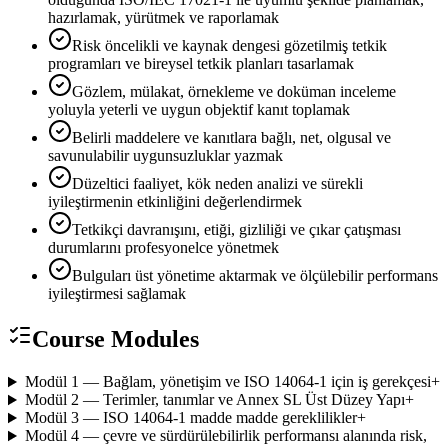
hazırlamak, yürütmek ve raporlamak
Risk öncelikli ve kaynak dengesi gözetilmiş tetkik
programları ve bireysel tetkik planları tasarlamak
Gözlem, mülakat, örnekleme ve doküman inceleme
yoluyla yeterli ve uygun objektif kanıt toplamak
Belirli maddelere ve kanıtlara bağlı, net, olgusal ve
savunulabilir uygunsuzluklar yazmak
Düzeltici faaliyet, kök neden analizi ve sürekli
iyileştirmenin etkinliğini değerlendirmek
Tetkikçi davranışını, etiği, gizliliği ve çıkar çatışması
durumlarını profesyonelce yönetmek
Bulguları üst yönetime aktarmak ve ölçülebilir performans
iyileştirmesi sağlamak
Course Modules
Modül 1 — Bağlam, yönetişim ve ISO 14064-1 için iş gerekçesi
+
Modül 2 — Terimler, tanımlar ve Annex SL Üst Düzey Yapı
+
Modül 3 — ISO 14064-1 madde madde gereklilikler
+
Modül 4 — çevre ve sürdürülebilirlik performansı alanında risk,