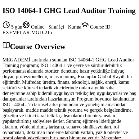
ISO 14064-1 GHG Lead Auditor Training
5 gün
Online · Sınıf İçi · Karma
Course ID
:
EXEMPLAR-MGD-215
Course Overview
MEGADEMİ tarafından sunulan ISO 14064-1 GHG Lead Auditor
Training programı; ISO 14064-1 ve çevre ve sürdürülebilirlik
performansı alanında otoriter, denetime hazır yetkinliğe ihtiyaç
duyan profesyoneller için tasarlanmış, Exemplar Global Kayıtlı bir
eğitimdir. Müfredat; üretim, finans, teknoloji, sağlık, enerji, kamu
sektörü ve küresel tedarik zincirlerinde onlarca yıllık saha
deneyimine sahip kıdemli uygulayıcı tetkikçiler, uygulayıcılar ve baş
danışmanlar tarafından hazırlanmıştır. Program boyunca katılımcılar;
ISO 14064-1'in tarihsel arka planından ve yönetişim amacından
başlayarak, madde madde teknik yoruma ve gerçek belgelendirme,
gözetim ve ikinci taraf tetkik çalışmalarını birebir yansıtan
yapılandırılmış atölyelere ilerler. Sunum; eğitmen liderliğinde
aktarım, yönlendirilmiş tartışma, senaryo simülasyonları, rol
oynamaları, doküman inceleme laboratuvarları, yazılı ödevler ve
resmi olarak gözetlenen bir sınavı bir araya getirir. Mezunlar;