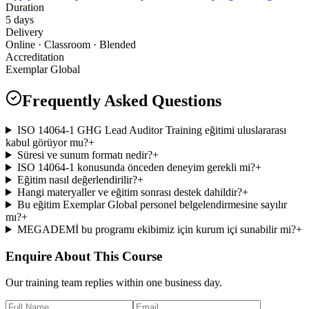
Duration
5 days
Delivery
Online · Classroom · Blended
Accreditation
Exemplar Global
Frequently Asked Questions
ISO 14064-1 GHG Lead Auditor Training eğitimi uluslararası
kabul görüyor mu?
+
Süresi ve sunum formatı nedir?
+
ISO 14064-1 konusunda önceden deneyim gerekli mi?
+
Eğitim nasıl değerlendirilir?
+
Hangi materyaller ve eğitim sonrası destek dahildir?
+
Bu eğitim Exemplar Global personel belgelendirmesine sayılır
mı?
+
MEGADEMİ bu programı ekibimiz için kurum içi sunabilir mi?
+
Enquire About This Course
Our training team replies within one business day.