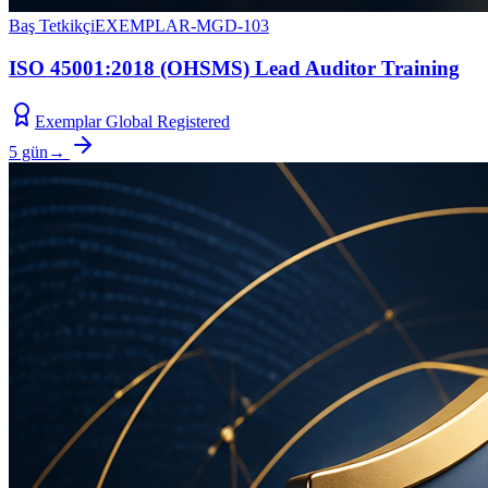
Baş Tetkikçi
EXEMPLAR-MGD-103
ISO 45001:2018 (OHSMS) Lead Auditor Training
Exemplar Global Registered
5 gün
→