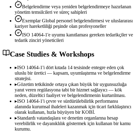
Belgelendirme veya yeniden belgelendirmeye hazırlanan
yönetim temsilcileri ve süreç sahipleri
Exemplar Global personel belgelendirmesi ve uluslararası
kariyer hareketliliği peşinde olan profesyoneller
ISO 14064-1'e uyumu kanıtlaması gereken tedarikçiler ve
tedarik zinciri yöneticileri
Case Studies & Workshops
▸
ISO 14064-1'i dört kıtada 14 tesisinde entegre eden çok
uluslu bir üretici — kapsam, uyumlaştırma ve belgelendirme
stratejisi.
▸
Gözetim tetkikinde ortaya çıkan büyük bir uygunsuzluğa
yanıt veren regülasyona tabi bir hizmet sağlayıcı — kök
neden, düzeltici faaliyet ve belgelendirmenin kurtarılması.
▸
ISO 14064-1'i çevre ve sürdürülebilirlik performansı
alanında kurumsal ihaleleri kazanmak için ticari farklılaştırıcı
olarak kullanan, hızla büyüyen bir KOBİ.
▸
Standardı vatandaşlara ve denetim organlarına hesap
verebilirlik ve dayanıklılık göstermek için kullanan bir kamu
kurumu.