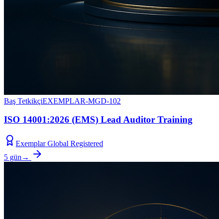
Baş Tetkikçi
EXEMPLAR-MGD-102
ISO 14001:2026 (EMS) Lead Auditor Training
Exemplar Global Registered
5 gün
→