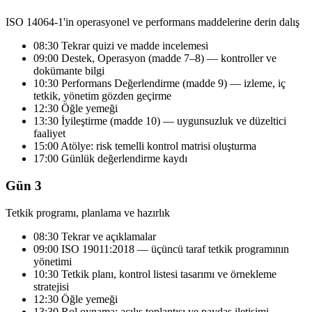
ISO 14064-1'in operasyonel ve performans maddelerine derin dalış
08:30 Tekrar quizi ve madde incelemesi
09:00 Destek, Operasyon (madde 7–8) — kontroller ve
dokümante bilgi
10:30 Performans Değerlendirme (madde 9) — izleme, iç
tetkik, yönetim gözden geçirme
12:30 Öğle yemeği
13:30 İyileştirme (madde 10) — uygunsuzluk ve düzeltici
faaliyet
15:00 Atölye: risk temelli kontrol matrisi oluşturma
17:00 Günlük değerlendirme kaydı
Gün 3
Tetkik programı, planlama ve hazırlık
08:30 Tekrar ve açıklamalar
09:00 ISO 19011:2018 — üçüncü taraf tetkik programının
yönetimi
10:30 Tetkik planı, kontrol listesi tasarımı ve örnekleme
stratejisi
12:30 Öğle yemeği
13:30 Rol oynama: açılış toplantısı ve paydaş iletişimi