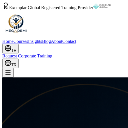
Exemplar Global Registered Training Provider
Home
Courses
Insights
Blog
About
Contact
TR
Request Corporate Training
TR