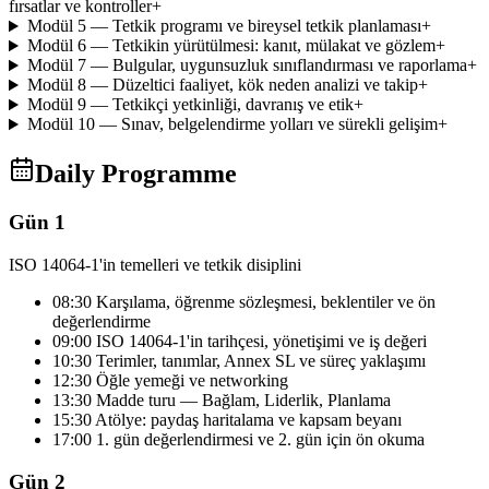
fırsatlar ve kontroller
+
Modül 5 — Tetkik programı ve bireysel tetkik planlaması
+
Modül 6 — Tetkikin yürütülmesi: kanıt, mülakat ve gözlem
+
Modül 7 — Bulgular, uygunsuzluk sınıflandırması ve raporlama
+
Modül 8 — Düzeltici faaliyet, kök neden analizi ve takip
+
Modül 9 — Tetkikçi yetkinliği, davranış ve etik
+
Modül 10 — Sınav, belgelendirme yolları ve sürekli gelişim
+
Daily Programme
Gün 1
ISO 14064-1'in temelleri ve tetkik disiplini
08:30 Karşılama, öğrenme sözleşmesi, beklentiler ve ön
değerlendirme
09:00 ISO 14064-1'in tarihçesi, yönetişimi ve iş değeri
10:30 Terimler, tanımlar, Annex SL ve süreç yaklaşımı
12:30 Öğle yemeği ve networking
13:30 Madde turu — Bağlam, Liderlik, Planlama
15:30 Atölye: paydaş haritalama ve kapsam beyanı
17:00 1. gün değerlendirmesi ve 2. gün için ön okuma
Gün 2