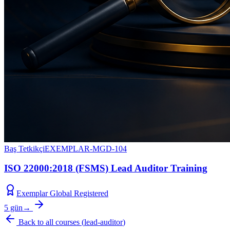
Baş Tetkikçi
EXEMPLAR-MGD-104
ISO 22000:2018 (FSMS) Lead Auditor Training
Exemplar Global Registered
5 gün
→
Back to all courses
(
lead-auditor
)