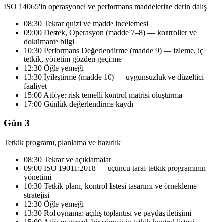
ISO 14065'in operasyonel ve performans maddelerine derin dalış
08:30 Tekrar quizi ve madde incelemesi
09:00 Destek, Operasyon (madde 7–8) — kontroller ve
dokümante bilgi
10:30 Performans Değerlendirme (madde 9) — izleme, iç
tetkik, yönetim gözden geçirme
12:30 Öğle yemeği
13:30 İyileştirme (madde 10) — uygunsuzluk ve düzeltici
faaliyet
15:00 Atölye: risk temelli kontrol matrisi oluşturma
17:00 Günlük değerlendirme kaydı
Gün 3
Tetkik programı, planlama ve hazırlık
08:30 Tekrar ve açıklamalar
09:00 ISO 19011:2018 — üçüncü taraf tetkik programının
yönetimi
10:30 Tetkik planı, kontrol listesi tasarımı ve örnekleme
stratejisi
12:30 Öğle yemeği
13:30 Rol oynama: açılış toplantısı ve paydaş iletişimi
15:00 Atölye: gerçek bir süreç için tetkik kontrol listesi