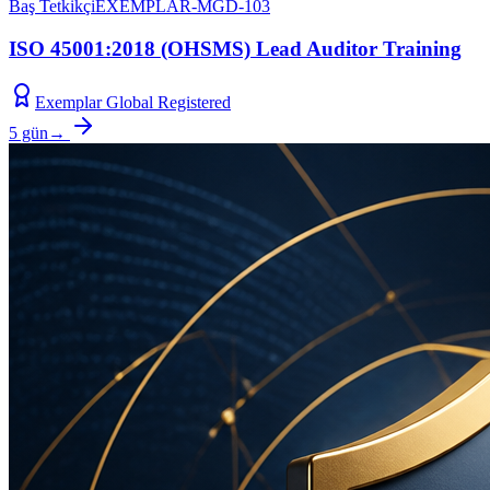
Baş Tetkikçi
EXEMPLAR-MGD-103
ISO 45001:2018 (OHSMS) Lead Auditor Training
Exemplar Global Registered
5 gün
→