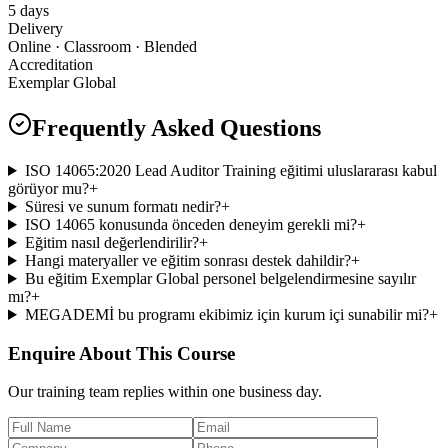
5 days
Delivery
Online · Classroom · Blended
Accreditation
Exemplar Global
Frequently Asked Questions
ISO 14065:2020 Lead Auditor Training eğitimi uluslararası kabul
görüyor mu?
+
Süresi ve sunum formatı nedir?
+
ISO 14065 konusunda önceden deneyim gerekli mi?
+
Eğitim nasıl değerlendirilir?
+
Hangi materyaller ve eğitim sonrası destek dahildir?
+
Bu eğitim Exemplar Global personel belgelendirmesine sayılır
mı?
+
MEGADEMİ bu programı ekibimiz için kurum içi sunabilir mi?
+
Enquire About This Course
Our training team replies within one business day.