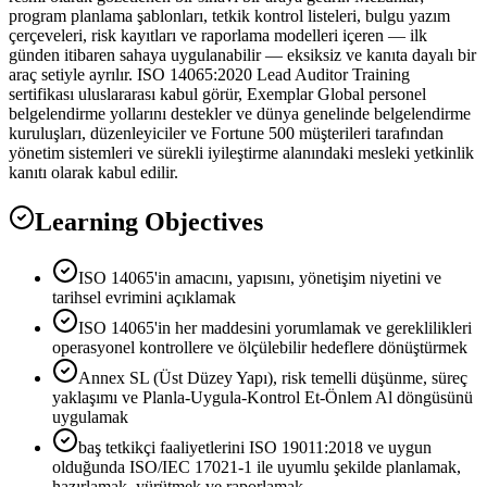
program planlama şablonları, tetkik kontrol listeleri, bulgu yazım
çerçeveleri, risk kayıtları ve raporlama modelleri içeren — ilk
günden itibaren sahaya uygulanabilir — eksiksiz ve kanıta dayalı bir
araç setiyle ayrılır. ISO 14065:2020 Lead Auditor Training
sertifikası uluslararası kabul görür, Exemplar Global personel
belgelendirme yollarını destekler ve dünya genelinde belgelendirme
kuruluşları, düzenleyiciler ve Fortune 500 müşterileri tarafından
yönetim sistemleri ve sürekli iyileştirme alanındaki mesleki yetkinlik
kanıtı olarak kabul edilir.
Learning Objectives
ISO 14065'in amacını, yapısını, yönetişim niyetini ve
tarihsel evrimini açıklamak
ISO 14065'in her maddesini yorumlamak ve gereklilikleri
operasyonel kontrollere ve ölçülebilir hedeflere dönüştürmek
Annex SL (Üst Düzey Yapı), risk temelli düşünme, süreç
yaklaşımı ve Planla-Uygula-Kontrol Et-Önlem Al döngüsünü
uygulamak
baş tetkikçi faaliyetlerini ISO 19011:2018 ve uygun
olduğunda ISO/IEC 17021-1 ile uyumlu şekilde planlamak,
hazırlamak, yürütmek ve raporlamak