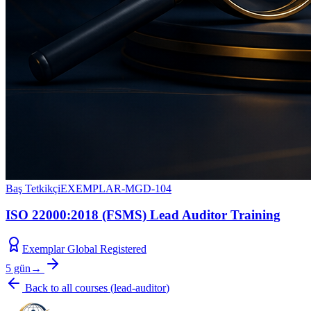
Baş Tetkikçi
EXEMPLAR-MGD-104
ISO 22000:2018 (FSMS) Lead Auditor Training
Exemplar Global Registered
5 gün
→
Back to all courses
(
lead-auditor
)