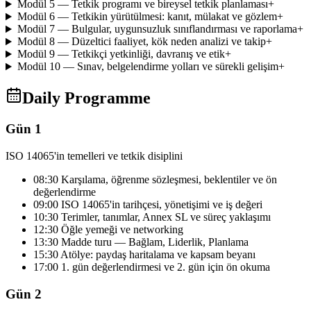
Modül 5 — Tetkik programı ve bireysel tetkik planlaması
+
Modül 6 — Tetkikin yürütülmesi: kanıt, mülakat ve gözlem
+
Modül 7 — Bulgular, uygunsuzluk sınıflandırması ve raporlama
+
Modül 8 — Düzeltici faaliyet, kök neden analizi ve takip
+
Modül 9 — Tetkikçi yetkinliği, davranış ve etik
+
Modül 10 — Sınav, belgelendirme yolları ve sürekli gelişim
+
Daily Programme
Gün 1
ISO 14065'in temelleri ve tetkik disiplini
08:30 Karşılama, öğrenme sözleşmesi, beklentiler ve ön
değerlendirme
09:00 ISO 14065'in tarihçesi, yönetişimi ve iş değeri
10:30 Terimler, tanımlar, Annex SL ve süreç yaklaşımı
12:30 Öğle yemeği ve networking
13:30 Madde turu — Bağlam, Liderlik, Planlama
15:30 Atölye: paydaş haritalama ve kapsam beyanı
17:00 1. gün değerlendirmesi ve 2. gün için ön okuma
Gün 2