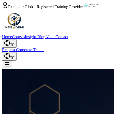
Exemplar Global Registered Training Provider
Home
Courses
Insights
Blog
About
Contact
TR
Request Corporate Training
TR