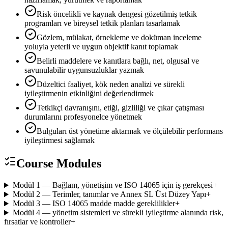
Risk öncelikli ve kaynak dengesi gözetilmiş tetkik
programları ve bireysel tetkik planları tasarlamak
Gözlem, mülakat, örnekleme ve doküman inceleme
yoluyla yeterli ve uygun objektif kanıt toplamak
Belirli maddelere ve kanıtlara bağlı, net, olgusal ve
savunulabilir uygunsuzluklar yazmak
Düzeltici faaliyet, kök neden analizi ve sürekli
iyileştirmenin etkinliğini değerlendirmek
Tetkikçi davranışını, etiği, gizliliği ve çıkar çatışması
durumlarını profesyonelce yönetmek
Bulguları üst yönetime aktarmak ve ölçülebilir performans
iyileştirmesi sağlamak
Course Modules
Modül 1 — Bağlam, yönetişim ve ISO 14065 için iş gerekçesi
+
Modül 2 — Terimler, tanımlar ve Annex SL Üst Düzey Yapı
+
Modül 3 — ISO 14065 madde madde gereklilikler
+
Modül 4 — yönetim sistemleri ve sürekli iyileştirme alanında risk,
fırsatlar ve kontroller
+