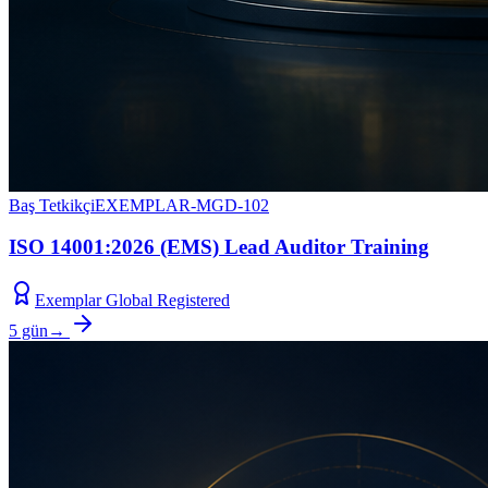
Baş Tetkikçi
EXEMPLAR-MGD-102
ISO 14001:2026 (EMS) Lead Auditor Training
Exemplar Global Registered
5 gün
→