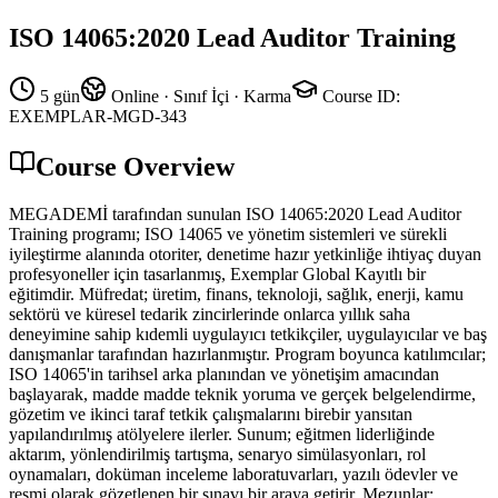
ISO 14065:2020 Lead Auditor Training
5 gün
Online · Sınıf İçi · Karma
Course ID
:
EXEMPLAR-MGD-343
Course Overview
MEGADEMİ tarafından sunulan ISO 14065:2020 Lead Auditor
Training programı; ISO 14065 ve yönetim sistemleri ve sürekli
iyileştirme alanında otoriter, denetime hazır yetkinliğe ihtiyaç duyan
profesyoneller için tasarlanmış, Exemplar Global Kayıtlı bir
eğitimdir. Müfredat; üretim, finans, teknoloji, sağlık, enerji, kamu
sektörü ve küresel tedarik zincirlerinde onlarca yıllık saha
deneyimine sahip kıdemli uygulayıcı tetkikçiler, uygulayıcılar ve baş
danışmanlar tarafından hazırlanmıştır. Program boyunca katılımcılar;
ISO 14065'in tarihsel arka planından ve yönetişim amacından
başlayarak, madde madde teknik yoruma ve gerçek belgelendirme,
gözetim ve ikinci taraf tetkik çalışmalarını birebir yansıtan
yapılandırılmış atölyelere ilerler. Sunum; eğitmen liderliğinde
aktarım, yönlendirilmiş tartışma, senaryo simülasyonları, rol
oynamaları, doküman inceleme laboratuvarları, yazılı ödevler ve
resmi olarak gözetlenen bir sınavı bir araya getirir. Mezunlar;