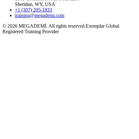
Sheridan, WY, USA
+1 (307) 205-1833
training@megademi.com
©
2026
MEGADEMİ.
All rights reserved.
Exemplar Global
Registered Training Provider