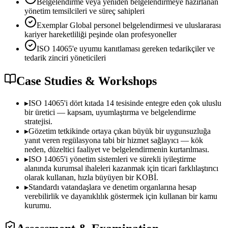
Belgelendirme veya yeniden belgelendirmeye hazırlanan
yönetim temsilcileri ve süreç sahipleri
Exemplar Global personel belgelendirmesi ve uluslararası
kariyer hareketliliği peşinde olan profesyoneller
ISO 14065'e uyumu kanıtlaması gereken tedarikçiler ve
tedarik zinciri yöneticileri
Case Studies & Workshops
▸
ISO 14065'i dört kıtada 14 tesisinde entegre eden çok uluslu
bir üretici — kapsam, uyumlaştırma ve belgelendirme
stratejisi.
▸
Gözetim tetkikinde ortaya çıkan büyük bir uygunsuzluğa
yanıt veren regülasyona tabi bir hizmet sağlayıcı — kök
neden, düzeltici faaliyet ve belgelendirmenin kurtarılması.
▸
ISO 14065'i yönetim sistemleri ve sürekli iyileştirme
alanında kurumsal ihaleleri kazanmak için ticari farklılaştırıcı
olarak kullanan, hızla büyüyen bir KOBİ.
▸
Standardı vatandaşlara ve denetim organlarına hesap
verebilirlik ve dayanıklılık göstermek için kullanan bir kamu
kurumu.