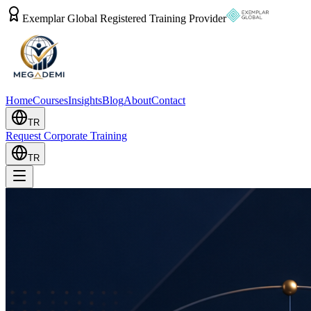
Exemplar Global Registered Training Provider
Home
Courses
Insights
Blog
About
Contact
TR
Request Corporate Training
TR