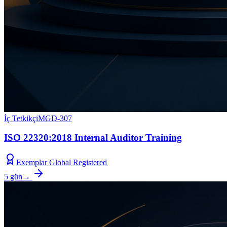
İç Tetkikçi
MGD-307
ISO 22320:2018 Internal Auditor Training
Exemplar Global Registered
5 gün
→