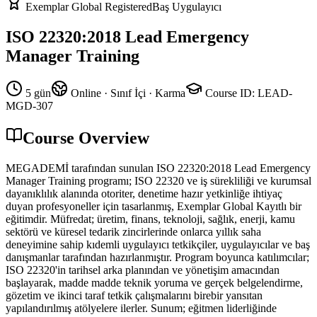
Exemplar Global Registered
Baş Uygulayıcı
ISO 22320:2018 Lead Emergency
Manager Training
5 gün
Online · Sınıf İçi · Karma
Course ID
:
LEAD-
MGD-307
Course Overview
MEGADEMİ tarafından sunulan ISO 22320:2018 Lead Emergency
Manager Training programı; ISO 22320 ve iş sürekliliği ve kurumsal
dayanıklılık alanında otoriter, denetime hazır yetkinliğe ihtiyaç
duyan profesyoneller için tasarlanmış, Exemplar Global Kayıtlı bir
eğitimdir. Müfredat; üretim, finans, teknoloji, sağlık, enerji, kamu
sektörü ve küresel tedarik zincirlerinde onlarca yıllık saha
deneyimine sahip kıdemli uygulayıcı tetkikçiler, uygulayıcılar ve baş
danışmanlar tarafından hazırlanmıştır. Program boyunca katılımcılar;
ISO 22320'in tarihsel arka planından ve yönetişim amacından
başlayarak, madde madde teknik yoruma ve gerçek belgelendirme,
gözetim ve ikinci taraf tetkik çalışmalarını birebir yansıtan
yapılandırılmış atölyelere ilerler. Sunum; eğitmen liderliğinde