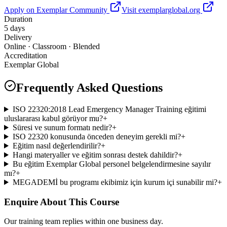
Apply on Exemplar Community
Visit exemplarglobal.org
Duration
5 days
Delivery
Online · Classroom · Blended
Accreditation
Exemplar Global
Frequently Asked Questions
ISO 22320:2018 Lead Emergency Manager Training eğitimi
uluslararası kabul görüyor mu?
+
Süresi ve sunum formatı nedir?
+
ISO 22320 konusunda önceden deneyim gerekli mi?
+
Eğitim nasıl değerlendirilir?
+
Hangi materyaller ve eğitim sonrası destek dahildir?
+
Bu eğitim Exemplar Global personel belgelendirmesine sayılır
mı?
+
MEGADEMİ bu programı ekibimiz için kurum içi sunabilir mi?
+
Enquire About This Course
Our training team replies within one business day.