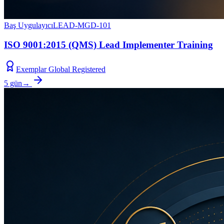
Baş Uygulayıcı
LEAD-MGD-101
ISO 9001:2015 (QMS) Lead Implementer Training
Exemplar Global Registered
5 gün
→