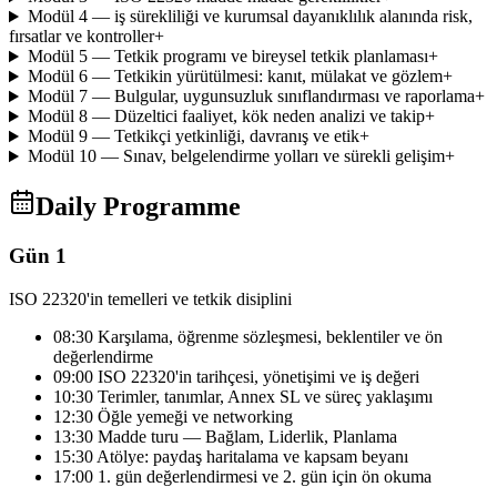
Modül 4 — iş sürekliliği ve kurumsal dayanıklılık alanında risk,
fırsatlar ve kontroller
+
Modül 5 — Tetkik programı ve bireysel tetkik planlaması
+
Modül 6 — Tetkikin yürütülmesi: kanıt, mülakat ve gözlem
+
Modül 7 — Bulgular, uygunsuzluk sınıflandırması ve raporlama
+
Modül 8 — Düzeltici faaliyet, kök neden analizi ve takip
+
Modül 9 — Tetkikçi yetkinliği, davranış ve etik
+
Modül 10 — Sınav, belgelendirme yolları ve sürekli gelişim
+
Daily Programme
Gün 1
ISO 22320'in temelleri ve tetkik disiplini
08:30 Karşılama, öğrenme sözleşmesi, beklentiler ve ön
değerlendirme
09:00 ISO 22320'in tarihçesi, yönetişimi ve iş değeri
10:30 Terimler, tanımlar, Annex SL ve süreç yaklaşımı
12:30 Öğle yemeği ve networking
13:30 Madde turu — Bağlam, Liderlik, Planlama
15:30 Atölye: paydaş haritalama ve kapsam beyanı
17:00 1. gün değerlendirmesi ve 2. gün için ön okuma