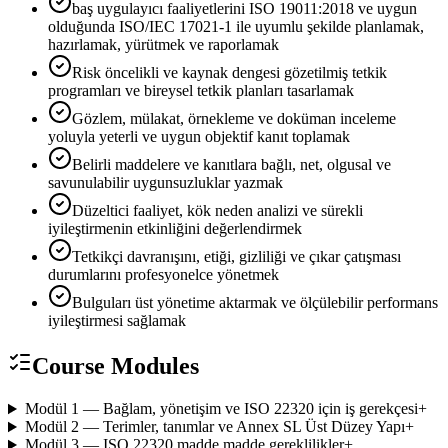
baş uygulayıcı faaliyetlerini ISO 19011:2018 ve uygun
olduğunda ISO/IEC 17021-1 ile uyumlu şekilde planlamak,
hazırlamak, yürütmek ve raporlamak
Risk öncelikli ve kaynak dengesi gözetilmiş tetkik
programları ve bireysel tetkik planları tasarlamak
Gözlem, mülakat, örnekleme ve doküman inceleme
yoluyla yeterli ve uygun objektif kanıt toplamak
Belirli maddelere ve kanıtlara bağlı, net, olgusal ve
savunulabilir uygunsuzluklar yazmak
Düzeltici faaliyet, kök neden analizi ve sürekli
iyileştirmenin etkinliğini değerlendirmek
Tetkikçi davranışını, etiği, gizliliği ve çıkar çatışması
durumlarını profesyonelce yönetmek
Bulguları üst yönetime aktarmak ve ölçülebilir performans
iyileştirmesi sağlamak
Course Modules
Modül 1 — Bağlam, yönetişim ve ISO 22320 için iş gerekçesi
+
Modül 2 — Terimler, tanımlar ve Annex SL Üst Düzey Yapı
+
Modül 3 — ISO 22320 madde madde gereklilikler
+