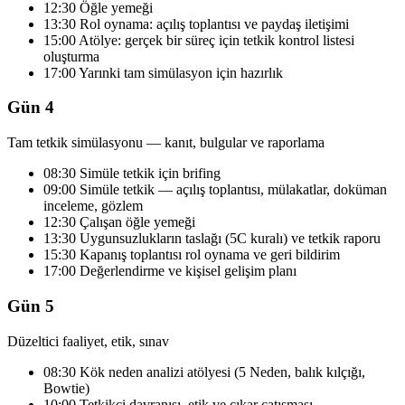
12:30 Öğle yemeği
13:30 Rol oynama: açılış toplantısı ve paydaş iletişimi
15:00 Atölye: gerçek bir süreç için tetkik kontrol listesi
oluşturma
17:00 Yarınki tam simülasyon için hazırlık
Gün 4
Tam tetkik simülasyonu — kanıt, bulgular ve raporlama
08:30 Simüle tetkik için brifing
09:00 Simüle tetkik — açılış toplantısı, mülakatlar, doküman
inceleme, gözlem
12:30 Çalışan öğle yemeği
13:30 Uygunsuzlukların taslağı (5C kuralı) ve tetkik raporu
15:30 Kapanış toplantısı rol oynama ve geri bildirim
17:00 Değerlendirme ve kişisel gelişim planı
Gün 5
Düzeltici faaliyet, etik, sınav
08:30 Kök neden analizi atölyesi (5 Neden, balık kılçığı,
Bowtie)
10:00 Tetkikçi davranışı, etik ve çıkar çatışması