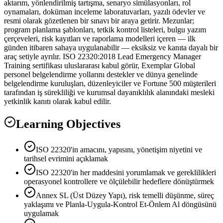
aktarım, yönlendirilmiş tartışma, senaryo simülasyonları, rol
oynamaları, doküman inceleme laboratuvarları, yazılı ödevler ve
resmi olarak gözetlenen bir sınavı bir araya getirir. Mezunlar;
program planlama şablonları, tetkik kontrol listeleri, bulgu yazım
çerçeveleri, risk kayıtları ve raporlama modelleri içeren — ilk
günden itibaren sahaya uygulanabilir — eksiksiz ve kanıta dayalı bir
araç setiyle ayrılır. ISO 22320:2018 Lead Emergency Manager
Training sertifikası uluslararası kabul görür, Exemplar Global
personel belgelendirme yollarını destekler ve dünya genelinde
belgelendirme kuruluşları, düzenleyiciler ve Fortune 500 müşterileri
tarafından iş sürekliliği ve kurumsal dayanıklılık alanındaki mesleki
yetkinlik kanıtı olarak kabul edilir.
Learning Objectives
ISO 22320'in amacını, yapısını, yönetişim niyetini ve
tarihsel evrimini açıklamak
ISO 22320'in her maddesini yorumlamak ve gereklilikleri
operasyonel kontrollere ve ölçülebilir hedeflere dönüştürmek
Annex SL (Üst Düzey Yapı), risk temelli düşünme, süreç
yaklaşımı ve Planla-Uygula-Kontrol Et-Önlem Al döngüsünü
uygulamak