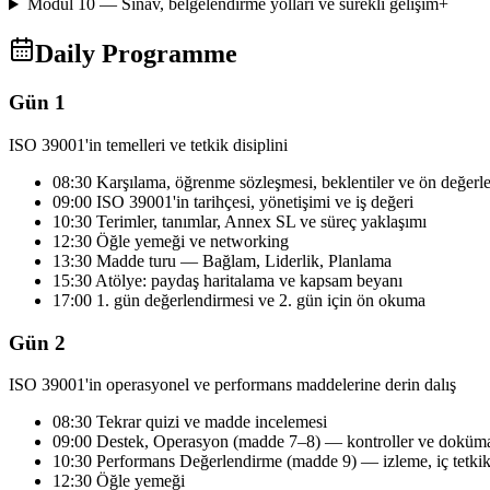
Modül 10 — Sınav, belgelendirme yolları ve sürekli gelişim
+
Daily Programme
Gün 1
ISO 39001'in temelleri ve tetkik disiplini
08:30 Karşılama, öğrenme sözleşmesi, beklentiler ve ön değerl
09:00 ISO 39001'in tarihçesi, yönetişimi ve iş değeri
10:30 Terimler, tanımlar, Annex SL ve süreç yaklaşımı
12:30 Öğle yemeği ve networking
13:30 Madde turu — Bağlam, Liderlik, Planlama
15:30 Atölye: paydaş haritalama ve kapsam beyanı
17:00 1. gün değerlendirmesi ve 2. gün için ön okuma
Gün 2
ISO 39001'in operasyonel ve performans maddelerine derin dalış
08:30 Tekrar quizi ve madde incelemesi
09:00 Destek, Operasyon (madde 7–8) — kontroller ve doküma
10:30 Performans Değerlendirme (madde 9) — izleme, iç tetki
12:30 Öğle yemeği