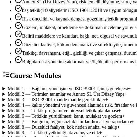
Annex SL (Üst Düzey Yapı), risk temelli düşünme, süreç 
baş tetkikçi faaliyetlerini ISO 19011:2018 ve uygun oldu
Risk öncelikli ve kaynak dengesi gözetilmiş tetkik programla
Gözlem, mülakat, örnekleme ve doküman inceleme yoluyla y
Belirli maddelere ve kanıtlara bağlı, net, olgusal ve savun
Düzeltici faaliyet, kök neden analizi ve sürekli iyileştirmen
Tetkikçi davranışını, etiği, gizliliği ve çıkar çatışması dur
Bulguları üst yönetime aktarmak ve ölçülebilir performans i
Course Modules
Modül 1 — Bağlam, yönetişim ve ISO 39001 için iş gerekçesi
+
Modül 2 — Terimler, tanımlar ve Annex SL Üst Düzey Yapı
+
Modül 3 — ISO 39001 madde madde gereklilikler
+
Modül 4 — kalite yönetimi ve güvencesi alanında risk, fırsatlar ve 
Modül 5 — Tetkik programı ve bireysel tetkik planlaması
+
Modül 6 — Tetkikin yürütülmesi: kanıt, mülakat ve gözlem
+
Modül 7 — Bulgular, uygunsuzluk sınıflandırması ve raporlama
+
Modül 8 — Düzeltici faaliyet, kök neden analizi ve takip
+
Modül 9 — Tetkikçi yetkinliği, davranış ve etik
+