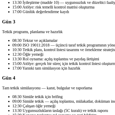
13:30 İyileştirme (madde 10) — uygunsuzluk ve düzeltici faali
15:00 Atölye: risk temelli kontrol matrisi oluşturma
17:00 Günlük değerlendirme kaydı
Gün 3
Tetkik programı, planlama ve hazırlık
08:30 Tekrar ve açıklamalar
09:00 ISO 19011:2018 — üçüncü taraf tetkik programının yöne
10:30 Tetkik planı, kontrol listesi tasarımı ve örnekleme stratejis
12:30 Öğle yemeği
13:30 Rol oynama: açılış toplantısı ve paydaş iletişimi
15:00 Atölye: gerçek bir süreç için tetkik kontrol listesi oluştur
17:00 Yarınki tam simülasyon için hazırlık
Gün 4
Tam tetkik simülasyonu — kanıt, bulgular ve raporlama
08:30 Simüle tetkik için brifing
09:00 Simüle tetkik — açılış toplantısı, mülakatlar, doküman i
12:30 Çalışan öğle yemeği
13:30 Uygunsuzlukların taslağı (5C kuralı) ve tetkik raporu