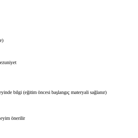
e)
mezuniyet
yinde bilgi (eğitim öncesi başlangıç materyali sağlanır)
eyim önerilir