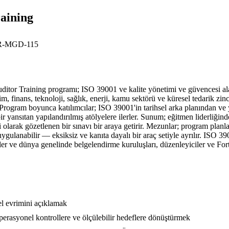
aining
-MGD-115
raining programı; ISO 39001 ve kalite yönetimi ve güvencesi alanınd
im, finans, teknoloji, sağlık, enerji, kamu sektörü ve küresel tedarik zi
tır. Program boyunca katılımcılar; ISO 39001'in tarihsel arka planında
ir yansıtan yapılandırılmış atölyelere ilerler. Sunum; eğitmen liderliğin
larak gözetlenen bir sınavı bir araya getirir. Mezunlar; program planlama
ygulanabilir — eksiksiz ve kanıta dayalı bir araç setiyle ayrılır. ISO 
er ve dünya genelinde belgelendirme kuruluşları, düzenleyiciler ve Fort
el evrimini açıklamak
erasyonel kontrollere ve ölçülebilir hedeflere dönüştürmek