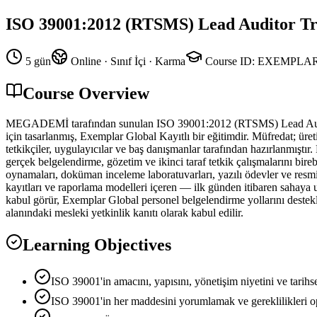
ISO 39001:2012 (RTSMS) Lead Auditor Tr
5 gün
Online · Sınıf İçi · Karma
Course ID
:
EXEMPLAR
Course Overview
MEGADEMİ tarafından sunulan ISO 39001:2012 (RTSMS) Lead Auditor T
için tasarlanmış, Exemplar Global Kayıtlı bir eğitimdir. Müfredat; üret
tetkikçiler, uygulayıcılar ve baş danışmanlar tarafından hazırlanmış
gerçek belgelendirme, gözetim ve ikinci taraf tetkik çalışmalarını bireb
oynamaları, doküman inceleme laboratuvarları, yazılı ödevler ve resmi o
kayıtları ve raporlama modelleri içeren — ilk günden itibaren sahaya u
kabul görür, Exemplar Global personel belgelendirme yollarını destekl
alanındaki mesleki yetkinlik kanıtı olarak kabul edilir.
Learning Objectives
ISO 39001'in amacını, yapısını, yönetişim niyetini ve tarihs
ISO 39001'in her maddesini yorumlamak ve gereklilikleri op