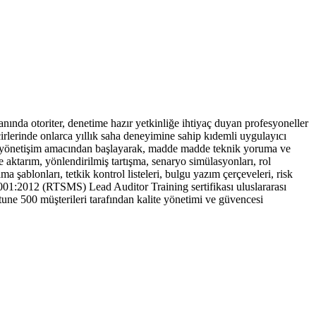
a otoriter, denetime hazır yetkinliğe ihtiyaç duyan profesyoneller
ncirlerinde onlarca yıllık saha deneyimine sahip kıdemli uygulayıcı
n ve yönetişim amacından başlayarak, madde madde teknik yoruma ve
de aktarım, yönlendirilmiş tartışma, senaryo simülasyonları, rol
 şablonları, tetkik kontrol listeleri, bulgu yazım çerçeveleri, risk
39001:2012 (RTSMS) Lead Auditor Training sertifikası uluslararası
une 500 müşterileri tarafından kalite yönetimi ve güvencesi