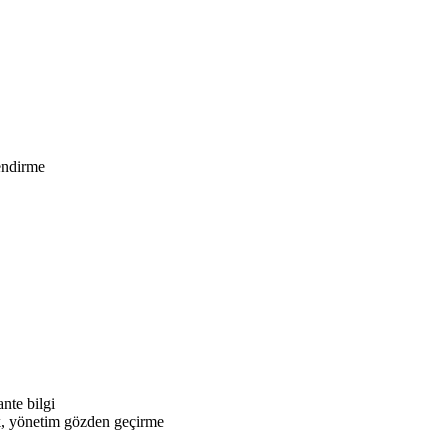
endirme
nte bilgi
k, yönetim gözden geçirme