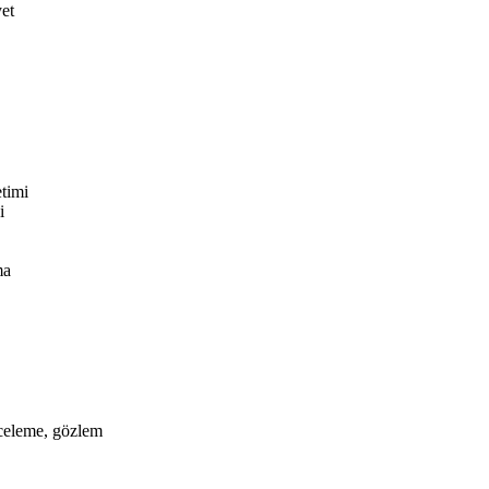
yet
timi
i
ma
nceleme, gözlem