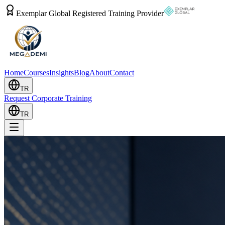
Exemplar Global Registered Training Provider
Home
Courses
Insights
Blog
About
Contact
TR
Request Corporate Training
TR