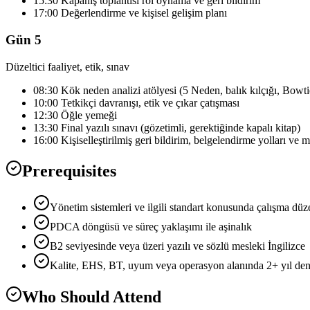
15:30 Kapanış toplantısı rol oynama ve geri bildirim
17:00 Değerlendirme ve kişisel gelişim planı
Gün 5
Düzeltici faaliyet, etik, sınav
08:30 Kök neden analizi atölyesi (5 Neden, balık kılçığı, Bowti
10:00 Tetkikçi davranışı, etik ve çıkar çatışması
12:30 Öğle yemeği
13:30 Final yazılı sınavı (gözetimli, gerektiğinde kapalı kitap)
16:00 Kişiselleştirilmiş geri bildirim, belgelendirme yolları ve 
Prerequisites
Yönetim sistemleri ve ilgili standart konusunda çalışma düze
PDCA döngüsü ve süreç yaklaşımı ile aşinalık
B2 seviyesinde veya üzeri yazılı ve sözlü mesleki İngilizce
Kalite, EHS, BT, uyum veya operasyon alanında 2+ yıl den
Who Should Attend