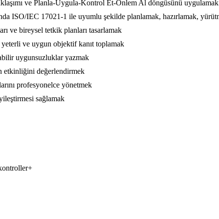
yaklaşımı ve Planla-Uygula-Kontrol Et-Önlem Al döngüsünü uygulamak
ğunda ISO/IEC 17021-1 ile uyumlu şekilde planlamak, hazırlamak, yürü
rı ve bireysel tetkik planları tasarlamak
eterli ve uygun objektif kanıt toplamak
ulabilir uygunsuzluklar yazmak
in etkinliğini değerlendirmek
umlarını profesyonelce yönetmek
yileştirmesi sağlamak
kontroller
+