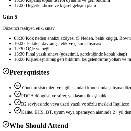
15:30 Kapanış toplantısı rol oynama ve geri bildirim
17:00 Değerlendirme ve kişisel gelişim planı
Gün 5
Düzeltici faaliyet, etik, sınav
08:30 Kök neden analizi atölyesi (5 Neden, balık kılçığı, Bowti
10:00 Tetkikçi davranışı, etik ve çıkar çatışması
12:30 Öğle yemeği
13:30 Final yazılı sınavı (gözetimli, gerektiğinde kapalı kitap)
16:00 Kişiselleştirilmiş geri bildirim, belgelendirme yolları ve 
Prerequisites
Yönetim sistemleri ve ilgili standart konusunda çalışma düze
PDCA döngüsü ve süreç yaklaşımı ile aşinalık
B2 seviyesinde veya üzeri yazılı ve sözlü mesleki İngilizce
Kalite, EHS, BT, uyum veya operasyon alanında 2+ yıl den
Who Should Attend