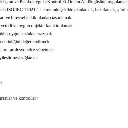
yaklaşımı ve Planla-Uygula-Kontrol Et-Önlem Al döngüsünü uygulamak
ğunda ISO/IEC 17021-1 ile uyumlu şekilde planlamak, hazırlamak, yürü
rı ve bireysel tetkik planları tasarlamak
eterli ve uygun objektif kanıt toplamak
ulabilir uygunsuzluklar yazmak
in etkinliğini değerlendirmek
umlarını profesyonelce yönetmek
yileştirmesi sağlamak
+
rsatlar ve kontroller
+