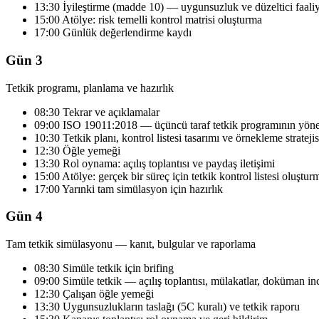
13:30 İyileştirme (madde 10) — uygunsuzluk ve düzeltici faali
15:00 Atölye: risk temelli kontrol matrisi oluşturma
17:00 Günlük değerlendirme kaydı
Gün 3
Tetkik programı, planlama ve hazırlık
08:30 Tekrar ve açıklamalar
09:00 ISO 19011:2018 — üçüncü taraf tetkik programının yöne
10:30 Tetkik planı, kontrol listesi tasarımı ve örnekleme stratejis
12:30 Öğle yemeği
13:30 Rol oynama: açılış toplantısı ve paydaş iletişimi
15:00 Atölye: gerçek bir süreç için tetkik kontrol listesi oluştur
17:00 Yarınki tam simülasyon için hazırlık
Gün 4
Tam tetkik simülasyonu — kanıt, bulgular ve raporlama
08:30 Simüle tetkik için brifing
09:00 Simüle tetkik — açılış toplantısı, mülakatlar, doküman i
12:30 Çalışan öğle yemeği
13:30 Uygunsuzlukların taslağı (5C kuralı) ve tetkik raporu