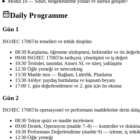
Modül 10 — Sınav, belgelendirme yolları ve sürekli gelişim
+
Daily Programme
Gün 1
ISO/IEC 17065'in temelleri ve tetkik disiplini
08:30 Karşılama, öğrenme sözleşmesi, beklentiler ve ön değerl
09:00 ISO/IEC 17065'in tarihçesi, yönetişimi ve iş değeri
10:30 Terimler, tanımlar, Annex SL ve süreç yaklaşımı
12:30 Öğle yemeği ve networking
13:30 Madde turu — Bağlam, Liderlik, Planlama
15:30 Atölye: paydaş haritalama ve kapsam beyanı
17:00 1. gün değerlendirmesi ve 2. gün için ön okuma
Gün 2
ISO/IEC 17065'in operasyonel ve performans maddelerine derin dalış
08:30 Tekrar quizi ve madde incelemesi
09:00 Destek, Operasyon (madde 7–8) — kontroller ve doküma
10:30 Performans Değerlendirme (madde 9) — izleme, iç tetki
12:30 Öğle yemeği