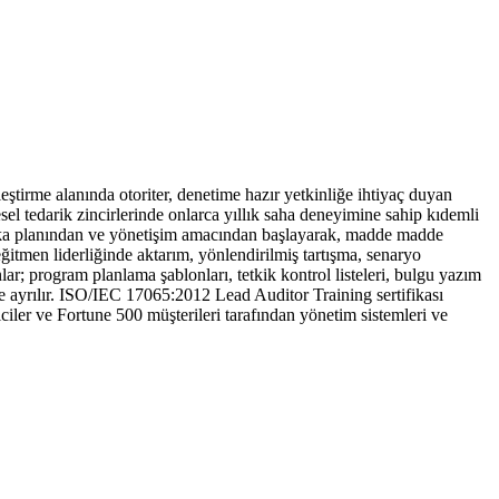
rme alanında otoriter, denetime hazır yetkinliğe ihtiyaç duyan
esel tedarik zincirlerinde onlarca yıllık saha deneyimine sahip kıdemli
l arka planından ve yönetişim amacından başlayarak, madde madde
eğitmen liderliğinde aktarım, yönlendirilmiş tartışma, senaryo
lar; program planlama şablonları, tetkik kontrol listeleri, bulgu yazım
yle ayrılır. ISO/IEC 17065:2012 Lead Auditor Training sertifikası
iler ve Fortune 500 müşterileri tarafından yönetim sistemleri ve