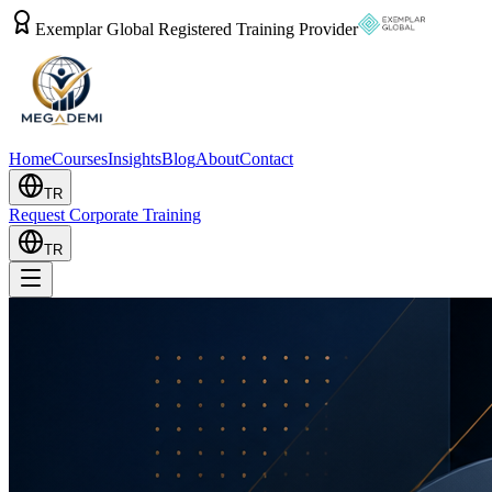
Exemplar Global Registered Training Provider
Home
Courses
Insights
Blog
About
Contact
TR
Request Corporate Training
TR