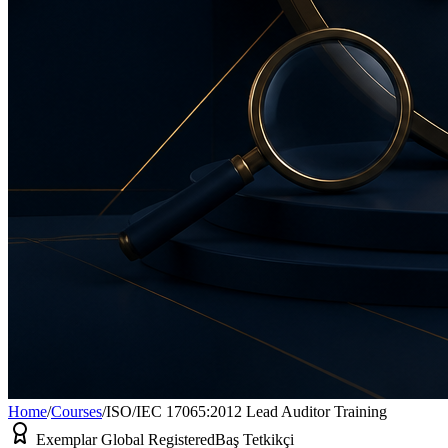
Home
/
Courses
/
ISO/IEC 17065:2012 Lead Auditor Training
Exemplar Global Registered
Baş Tetkikçi