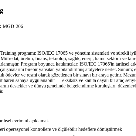
g
-MGD-206
ng programı; ISO/IEC 17065 ve yönetim sistemleri ve sürekli iyileşti
 Müfredat; üretim, finans, teknoloji, sağlık, enerji, kamu sektörü ve kür
hazırlanmıştır. Program boyunca katılımcılar; ISO/IEC 17065'in tarihse
alışmalarını birebir yansıtan yapılandırılmış atölyelere ilerler. Sunum; 
ı ödevler ve resmi olarak gözetlenen bir sınavı bir araya getirir. Mezun
 itibaren sahaya uygulanabilir — eksiksiz ve kanıta dayalı bir araç seti
arını destekler ve dünya genelinde belgelendirme kuruluşları, düzenleyic
r.
arihsel evrimini açıklamak
ri operasyonel kontrollere ve ölçülebilir hedeflere dönüştürmek