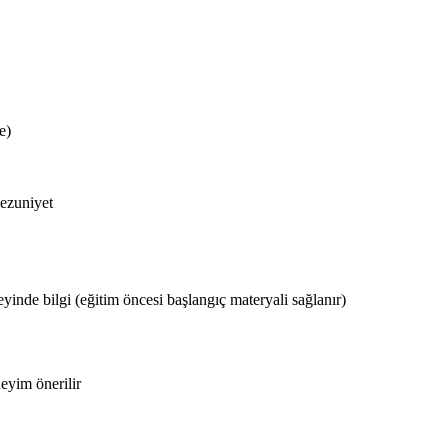
e)
mezuniyet
yinde bilgi (eğitim öncesi başlangıç materyali sağlanır)
eyim önerilir