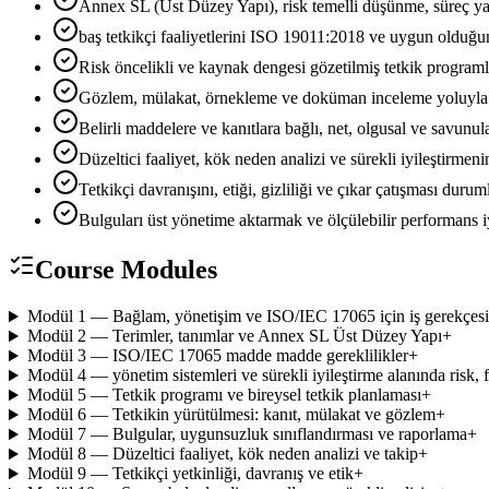
Annex SL (Üst Düzey Yapı), risk temelli düşünme, süreç 
baş tetkikçi faaliyetlerini ISO 19011:2018 ve uygun oldu
Risk öncelikli ve kaynak dengesi gözetilmiş tetkik programla
Gözlem, mülakat, örnekleme ve doküman inceleme yoluyla y
Belirli maddelere ve kanıtlara bağlı, net, olgusal ve savun
Düzeltici faaliyet, kök neden analizi ve sürekli iyileştirmen
Tetkikçi davranışını, etiği, gizliliği ve çıkar çatışması dur
Bulguları üst yönetime aktarmak ve ölçülebilir performans i
Course Modules
Modül 1 — Bağlam, yönetişim ve ISO/IEC 17065 için iş gerekçesi
Modül 2 — Terimler, tanımlar ve Annex SL Üst Düzey Yapı
+
Modül 3 — ISO/IEC 17065 madde madde gereklilikler
+
Modül 4 — yönetim sistemleri ve sürekli iyileştirme alanında risk, fı
Modül 5 — Tetkik programı ve bireysel tetkik planlaması
+
Modül 6 — Tetkikin yürütülmesi: kanıt, mülakat ve gözlem
+
Modül 7 — Bulgular, uygunsuzluk sınıflandırması ve raporlama
+
Modül 8 — Düzeltici faaliyet, kök neden analizi ve takip
+
Modül 9 — Tetkikçi yetkinliği, davranış ve etik
+