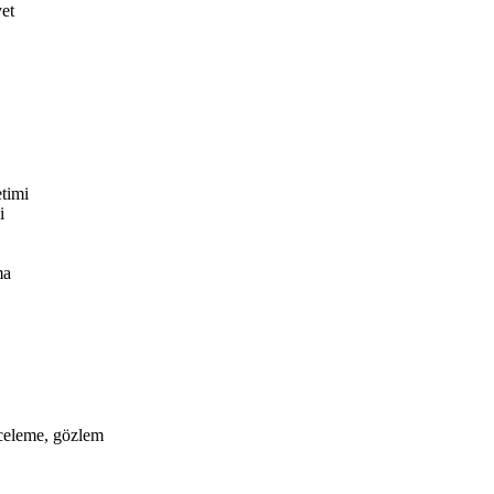
yet
timi
i
ma
nceleme, gözlem