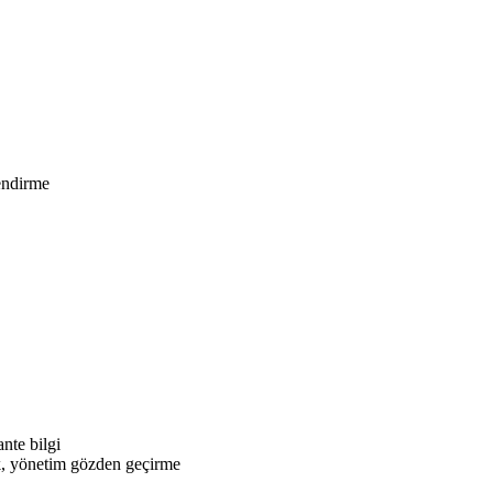
endirme
nte bilgi
k, yönetim gözden geçirme