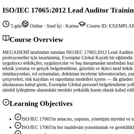
ISO/IEC 17065:2012 Lead Auditor Trainin
5 gün
Online · Sınıf İçi · Karma
Course ID
:
EXEMPLAR
Course Overview
MEGADEMİ tarafından sunulan ISO/IEC 17065:2012 Lead Auditor Traini
profesyoneller için tasarlanmış, Exemplar Global Kayıtlı bir eğitimdir.
uygulayıcı tetkikçiler, uygulayıcılar ve baş danışmanlar tarafından 
teknik yoruma ve gerçek belgelendirme, gözetim ve ikinci taraf tetkik ç
simülasyonları, rol oynamaları, doküman inceleme laboratuvarları, yazıl
çerçeveleri, risk kayıtları ve raporlama modelleri içeren — ilk günden
uluslararası kabul görür, Exemplar Global personel belgelendirme yoll
sürekli iyileştirme alanındaki mesleki yetkinlik kanıtı olarak kabul edili
Learning Objectives
ISO/IEC 17065'in amacını, yapısını, yönetişim niyetini ve t
ISO/IEC 17065'in her maddesini yorumlamak ve gereklilikle