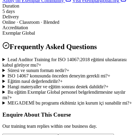
Apply on Exemplar Community
Visit exemplarglobal.org
Duration
5 days
Delivery
Online · Classroom · Blended
Accreditation
Exemplar Global
Frequently Asked Questions
Lead Auditor Training for ISO 14067:2018 eğitimi uluslararası
kabul görüyor mu?
+
Süresi ve sunum formatı nedir?
+
ISO 14067 konusunda önceden deneyim gerekli mi?
+
Eğitim nasıl değerlendirilir?
+
Hangi materyaller ve eğitim sonrası destek dahildir?
+
Bu eğitim Exemplar Global personel belgelendirmesine sayılır
mı?
+
MEGADEMİ bu programı ekibimiz için kurum içi sunabilir mi?
+
Enquire About This Course
Our training team replies within one business day.