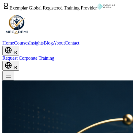
Exemplar Global Registered Training Provider
Home
Courses
Insights
Blog
About
Contact
TR
Request Corporate Training
TR