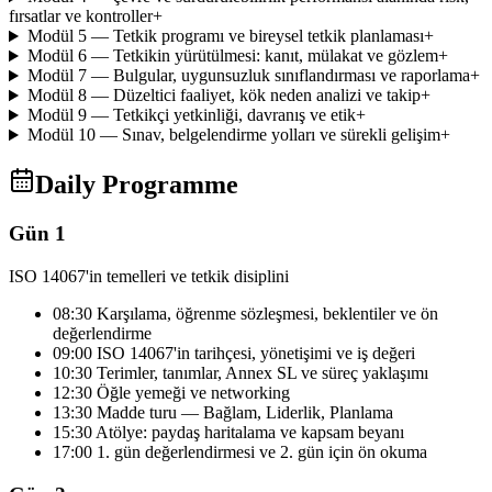
fırsatlar ve kontroller
+
Modül 5 — Tetkik programı ve bireysel tetkik planlaması
+
Modül 6 — Tetkikin yürütülmesi: kanıt, mülakat ve gözlem
+
Modül 7 — Bulgular, uygunsuzluk sınıflandırması ve raporlama
+
Modül 8 — Düzeltici faaliyet, kök neden analizi ve takip
+
Modül 9 — Tetkikçi yetkinliği, davranış ve etik
+
Modül 10 — Sınav, belgelendirme yolları ve sürekli gelişim
+
Daily Programme
Gün 1
ISO 14067'in temelleri ve tetkik disiplini
08:30 Karşılama, öğrenme sözleşmesi, beklentiler ve ön
değerlendirme
09:00 ISO 14067'in tarihçesi, yönetişimi ve iş değeri
10:30 Terimler, tanımlar, Annex SL ve süreç yaklaşımı
12:30 Öğle yemeği ve networking
13:30 Madde turu — Bağlam, Liderlik, Planlama
15:30 Atölye: paydaş haritalama ve kapsam beyanı
17:00 1. gün değerlendirmesi ve 2. gün için ön okuma