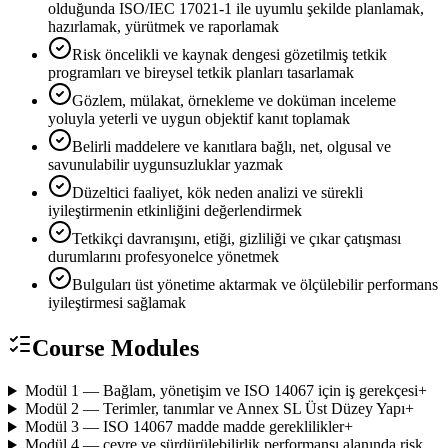
olduğunda ISO/IEC 17021-1 ile uyumlu şekilde planlamak,
hazırlamak, yürütmek ve raporlamak
Risk öncelikli ve kaynak dengesi gözetilmiş tetkik
programları ve bireysel tetkik planları tasarlamak
Gözlem, mülakat, örnekleme ve doküman inceleme
yoluyla yeterli ve uygun objektif kanıt toplamak
Belirli maddelere ve kanıtlara bağlı, net, olgusal ve
savunulabilir uygunsuzluklar yazmak
Düzeltici faaliyet, kök neden analizi ve sürekli
iyileştirmenin etkinliğini değerlendirmek
Tetkikçi davranışını, etiği, gizliliği ve çıkar çatışması
durumlarını profesyonelce yönetmek
Bulguları üst yönetime aktarmak ve ölçülebilir performans
iyileştirmesi sağlamak
Course Modules
Modül 1 — Bağlam, yönetişim ve ISO 14067 için iş gerekçesi
+
Modül 2 — Terimler, tanımlar ve Annex SL Üst Düzey Yapı
+
Modül 3 — ISO 14067 madde madde gereklilikler
+
Modül 4 — çevre ve sürdürülebilirlik performansı alanında risk,