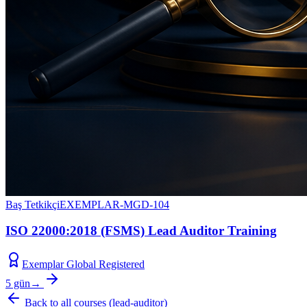
Baş Tetkikçi
EXEMPLAR-MGD-104
ISO 22000:2018 (FSMS) Lead Auditor Training
Exemplar Global Registered
5 gün
→
Back to all courses
(
lead-auditor
)