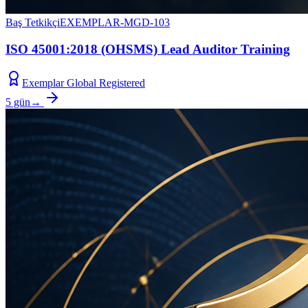
Baş Tetkikçi
EXEMPLAR-MGD-103
ISO 45001:2018 (OHSMS) Lead Auditor Training
Exemplar Global Registered
5 gün
→