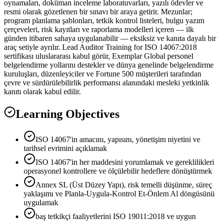
oynamaları, doküman inceleme laboratuvarları, yazılı ödevler ve
resmi olarak gözetlenen bir sınavı bir araya getirir. Mezunlar;
program planlama şablonları, tetkik kontrol listeleri, bulgu yazım
çerçeveleri, risk kayıtları ve raporlama modelleri içeren — ilk
günden itibaren sahaya uygulanabilir — eksiksiz ve kanıta dayalı bir
araç setiyle ayrılır. Lead Auditor Training for ISO 14067:2018
sertifikası uluslararası kabul görür, Exemplar Global personel
belgelendirme yollarını destekler ve dünya genelinde belgelendirme
kuruluşları, düzenleyiciler ve Fortune 500 müşterileri tarafından
çevre ve sürdürülebilirlik performansı alanındaki mesleki yetkinlik
kanıtı olarak kabul edilir.
Learning Objectives
ISO 14067'in amacını, yapısını, yönetişim niyetini ve
tarihsel evrimini açıklamak
ISO 14067'in her maddesini yorumlamak ve gereklilikleri
operasyonel kontrollere ve ölçülebilir hedeflere dönüştürmek
Annex SL (Üst Düzey Yapı), risk temelli düşünme, süreç
yaklaşımı ve Planla-Uygula-Kontrol Et-Önlem Al döngüsünü
uygulamak
baş tetkikçi faaliyetlerini ISO 19011:2018 ve uygun