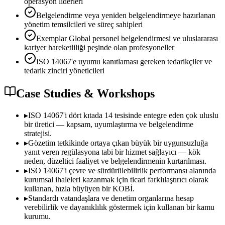
operasyon liderleri
Belgelendirme veya yeniden belgelendirmeye hazırlanan
yönetim temsilcileri ve süreç sahipleri
Exemplar Global personel belgelendirmesi ve uluslararası
kariyer hareketliliği peşinde olan profesyoneller
ISO 14067'e uyumu kanıtlaması gereken tedarikçiler ve
tedarik zinciri yöneticileri
Case Studies & Workshops
▸
ISO 14067'i dört kıtada 14 tesisinde entegre eden çok uluslu
bir üretici — kapsam, uyumlaştırma ve belgelendirme
stratejisi.
▸
Gözetim tetkikinde ortaya çıkan büyük bir uygunsuzluğa
yanıt veren regülasyona tabi bir hizmet sağlayıcı — kök
neden, düzeltici faaliyet ve belgelendirmenin kurtarılması.
▸
ISO 14067'i çevre ve sürdürülebilirlik performansı alanında
kurumsal ihaleleri kazanmak için ticari farklılaştırıcı olarak
kullanan, hızla büyüyen bir KOBİ.
▸
Standardı vatandaşlara ve denetim organlarına hesap
verebilirlik ve dayanıklılık göstermek için kullanan bir kamu
kurumu.