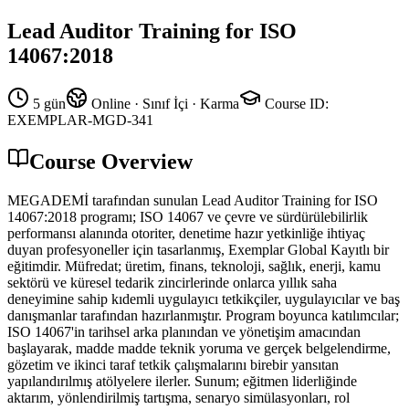
Lead Auditor Training for ISO
14067:2018
5 gün
Online · Sınıf İçi · Karma
Course ID
:
EXEMPLAR-MGD-341
Course Overview
MEGADEMİ tarafından sunulan Lead Auditor Training for ISO
14067:2018 programı; ISO 14067 ve çevre ve sürdürülebilirlik
performansı alanında otoriter, denetime hazır yetkinliğe ihtiyaç
duyan profesyoneller için tasarlanmış, Exemplar Global Kayıtlı bir
eğitimdir. Müfredat; üretim, finans, teknoloji, sağlık, enerji, kamu
sektörü ve küresel tedarik zincirlerinde onlarca yıllık saha
deneyimine sahip kıdemli uygulayıcı tetkikçiler, uygulayıcılar ve baş
danışmanlar tarafından hazırlanmıştır. Program boyunca katılımcılar;
ISO 14067'in tarihsel arka planından ve yönetişim amacından
başlayarak, madde madde teknik yoruma ve gerçek belgelendirme,
gözetim ve ikinci taraf tetkik çalışmalarını birebir yansıtan
yapılandırılmış atölyelere ilerler. Sunum; eğitmen liderliğinde
aktarım, yönlendirilmiş tartışma, senaryo simülasyonları, rol