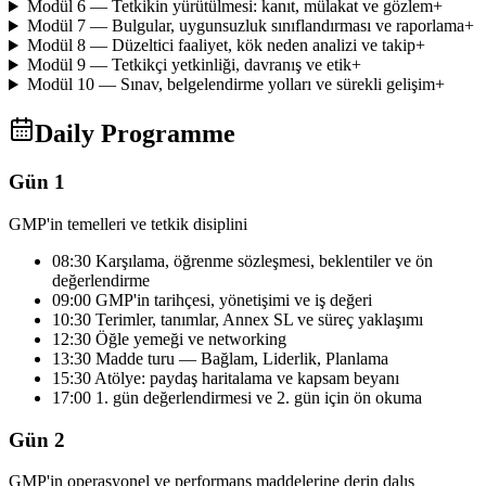
Modül 6 — Tetkikin yürütülmesi: kanıt, mülakat ve gözlem
+
Modül 7 — Bulgular, uygunsuzluk sınıflandırması ve raporlama
+
Modül 8 — Düzeltici faaliyet, kök neden analizi ve takip
+
Modül 9 — Tetkikçi yetkinliği, davranış ve etik
+
Modül 10 — Sınav, belgelendirme yolları ve sürekli gelişim
+
Daily Programme
Gün 1
GMP'in temelleri ve tetkik disiplini
08:30 Karşılama, öğrenme sözleşmesi, beklentiler ve ön
değerlendirme
09:00 GMP'in tarihçesi, yönetişimi ve iş değeri
10:30 Terimler, tanımlar, Annex SL ve süreç yaklaşımı
12:30 Öğle yemeği ve networking
13:30 Madde turu — Bağlam, Liderlik, Planlama
15:30 Atölye: paydaş haritalama ve kapsam beyanı
17:00 1. gün değerlendirmesi ve 2. gün için ön okuma
Gün 2
GMP'in operasyonel ve performans maddelerine derin dalış