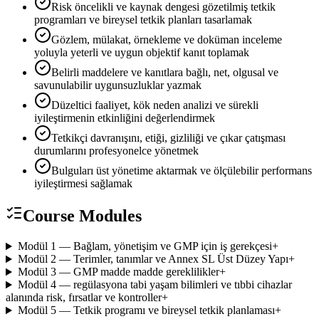
Risk öncelikli ve kaynak dengesi gözetilmiş tetkik
programları ve bireysel tetkik planları tasarlamak
Gözlem, mülakat, örnekleme ve doküman inceleme
yoluyla yeterli ve uygun objektif kanıt toplamak
Belirli maddelere ve kanıtlara bağlı, net, olgusal ve
savunulabilir uygunsuzluklar yazmak
Düzeltici faaliyet, kök neden analizi ve sürekli
iyileştirmenin etkinliğini değerlendirmek
Tetkikçi davranışını, etiği, gizliliği ve çıkar çatışması
durumlarını profesyonelce yönetmek
Bulguları üst yönetime aktarmak ve ölçülebilir performans
iyileştirmesi sağlamak
Course Modules
Modül 1 — Bağlam, yönetişim ve GMP için iş gerekçesi
+
Modül 2 — Terimler, tanımlar ve Annex SL Üst Düzey Yapı
+
Modül 3 — GMP madde madde gereklilikler
+
Modül 4 — regülasyona tabi yaşam bilimleri ve tıbbi cihazlar
alanında risk, fırsatlar ve kontroller
+
Modül 5 — Tetkik programı ve bireysel tetkik planlaması
+