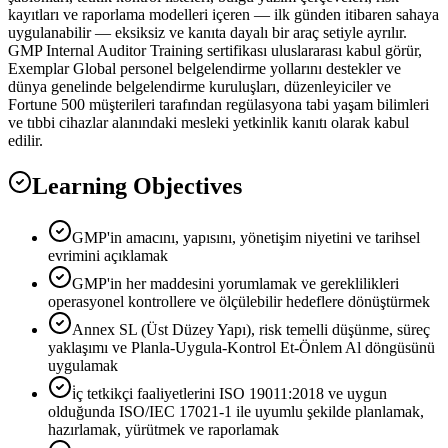
kayıtları ve raporlama modelleri içeren — ilk günden itibaren sahaya
uygulanabilir — eksiksiz ve kanıta dayalı bir araç setiyle ayrılır.
GMP Internal Auditor Training sertifikası uluslararası kabul görür,
Exemplar Global personel belgelendirme yollarını destekler ve
dünya genelinde belgelendirme kuruluşları, düzenleyiciler ve
Fortune 500 müşterileri tarafından regülasyona tabi yaşam bilimleri
ve tıbbi cihazlar alanındaki mesleki yetkinlik kanıtı olarak kabul
edilir.
Learning Objectives
GMP'in amacını, yapısını, yönetişim niyetini ve tarihsel
evrimini açıklamak
GMP'in her maddesini yorumlamak ve gereklilikleri
operasyonel kontrollere ve ölçülebilir hedeflere dönüştürmek
Annex SL (Üst Düzey Yapı), risk temelli düşünme, süreç
yaklaşımı ve Planla-Uygula-Kontrol Et-Önlem Al döngüsünü
uygulamak
i̇ç tetkikçi faaliyetlerini ISO 19011:2018 ve uygun
olduğunda ISO/IEC 17021-1 ile uyumlu şekilde planlamak,
hazırlamak, yürütmek ve raporlamak