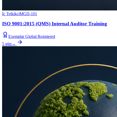
İç Tetkikçi
MGD-101
ISO 9001:2015 (QMS) Internal Auditor Training
Exemplar Global Registered
5 gün
→