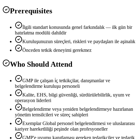
Prerequisites
İlgili standart konusunda genel farkındalık — ilk gün bir
hatırlatma modülü dahildir
Kuruluşunuzun süreçleri, riskleri ve paydaşları ile aşinalık
Önceden tetkik deneyimi gerekmez
Who Should Attend
GMP ile çalışan i̇ç tetkikçilar, danışmanlar ve
belgelendirme kuruluşu personeli
Kalite, EHS, bilgi güvenliği, sürdürülebilirlik, uyum ve
operasyon liderleri
Belgelendirme veya yeniden belgelendirmeye hazırlanan
yönetim temsilcileri ve süreç sahipleri
Exemplar Global personel belgelendirmesi ve uluslararası
kariyer hareketliliği peşinde olan profesyoneller
GMP'e uyumu kanıtlaması gereken tedarikçiler ve tedarik