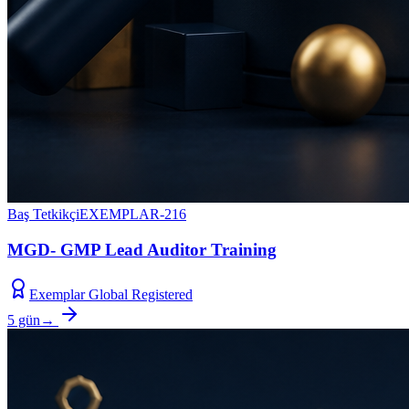
Baş Tetkikçi
EXEMPLAR-216
MGD- GMP Lead Auditor Training
Exemplar Global Registered
5 gün
→