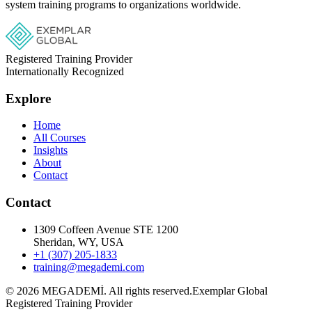
system training programs to organizations worldwide.
Registered Training Provider
Internationally Recognized
Explore
Home
All Courses
Insights
About
Contact
Contact
1309 Coffeen Avenue STE 1200
Sheridan, WY, USA
+1 (307) 205-1833
training@megademi.com
©
2026
MEGADEMİ.
All rights reserved.
Exemplar Global
Registered Training Provider