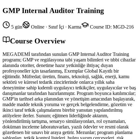
GMP Internal Auditor Training
5 gün
Online · Sınıf İçi · Karma
Course ID
:
MGD-216
Course Overview
MEGADEMİ tarafından sunulan GMP Internal Auditor Training
programı; GMP ve regülasyona tabi yaşam bilimleri ve tıbbi cihazlar
alanında otoriter, denetime hazır yetkinliğe ihtiyaç duyan
profesyoneller için tasarlanmış, Exemplar Global Kayıtlı bir
eğitimdir. Müfredat; üretim, finans, teknoloji, sağlık, enerji, kamu
sektörü ve küresel tedarik zincirlerinde onlarca yıllık saha
deneyimine sahip kıdemli uygulayıcı tetkikçiler, uygulayıcılar ve baş
danışmanlar tarafından hazırlanmıştır. Program boyunca katılımcılar;
GMP'in tarihsel arka planından ve yönetişim amacından başlayarak,
madde madde teknik yoruma ve gerçek belgelendirme, gözetim ve
ikinci taraf tetkik çalışmalarını birebir yansıtan yapılandırılmış
atölyelere ilerler. Sunum; eğitmen liderliğinde aktarım,
yönlendirilmiş tartışma, senaryo simülasyonları, rol oynamaları,
doküman inceleme laboratuvarları, yazılı ödevler ve resmi olarak
gözetlenen bir sınavı bir araya getirir. Mezunlar; program planlama
şablonları, tetkik kontrol listeleri, bulgu yazım çerçeveleri, risk