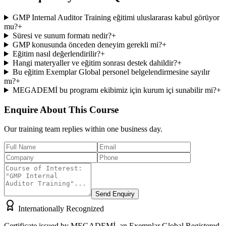
GMP Internal Auditor Training eğitimi uluslararası kabul görüyor
mu?
+
Süresi ve sunum formatı nedir?
+
GMP konusunda önceden deneyim gerekli mi?
+
Eğitim nasıl değerlendirilir?
+
Hangi materyaller ve eğitim sonrası destek dahildir?
+
Bu eğitim Exemplar Global personel belgelendirmesine sayılır
mı?
+
MEGADEMİ bu programı ekibimiz için kurum içi sunabilir mi?
+
Enquire About This Course
Our training team replies within one business day.
Send Enquiry
Internationally Recognized
Certificate issued by MEGADEMİ, an Exemplar Global Registered