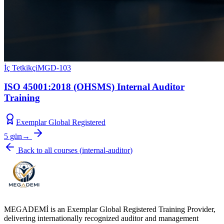
İç Tetkikçi
MGD-103
ISO 45001:2018 (OHSMS) Internal Auditor
Training
Exemplar Global Registered
5 gün
→
Back to all courses
(
internal-auditor
)
MEGADEMİ is an Exemplar Global Registered Training Provider,
delivering internationally recognized auditor and management