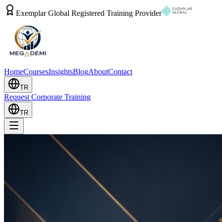
Exemplar Global Registered Training Provider
Home
Courses
Insights
Blog
About
Contact
TR
Request Corporate Training
TR