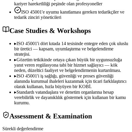
kariyer hareketliliği peşinde olan profesyoneller
ISO 45001'e uyumu kanıtlaması gereken tedarikçiler ve
tedarik zinciri yöneticileri
Case Studies & Workshops
▸
ISO 45001'i dört kıtada 14 tesisinde entegre eden çok uluslu
bir üretici — kapsam, uyumlaştırma ve belgelendirme
stratejisi.
▸
Gözetim tetkikinde ortaya çıkan büyük bir uygunsuzluğa
yanıt veren regülasyona tabi bir hizmet sağlayıcı — kök
neden, düzeltici faaliyet ve belgelendirmenin kurtarılması.
▸
ISO 45001'i iş sağlığı, güvenliği ve proses güvenliği
alanında kurumsal ihaleleri kazanmak için ticari farklılaştırıcı
olarak kullanan, hızla büyüyen bir KOBİ.
▸
Standardı vatandaşlara ve denetim organlarına hesap
verebilirlik ve dayanıklılık göstermek için kullanan bir kamu
kurumu.
Assessment & Examination
Sürekli değerlendirme