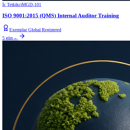
İç Tetkikçi
MGD-101
ISO 9001:2015 (QMS) Internal Auditor Training
Exemplar Global Registered
5 gün
→