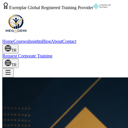
Exemplar Global Registered Training Provider
Home
Courses
Insights
Blog
About
Contact
TR
Request Corporate Training
TR