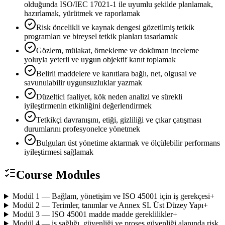
olduğunda ISO/IEC 17021-1 ile uyumlu şekilde planlamak,
hazırlamak, yürütmek ve raporlamak
Risk öncelikli ve kaynak dengesi gözetilmiş tetkik
programları ve bireysel tetkik planları tasarlamak
Gözlem, mülakat, örnekleme ve doküman inceleme
yoluyla yeterli ve uygun objektif kanıt toplamak
Belirli maddelere ve kanıtlara bağlı, net, olgusal ve
savunulabilir uygunsuzluklar yazmak
Düzeltici faaliyet, kök neden analizi ve sürekli
iyileştirmenin etkinliğini değerlendirmek
Tetkikçi davranışını, etiği, gizliliği ve çıkar çatışması
durumlarını profesyonelce yönetmek
Bulguları üst yönetime aktarmak ve ölçülebilir performans
iyileştirmesi sağlamak
Course Modules
Modül 1 — Bağlam, yönetişim ve ISO 45001 için iş gerekçesi
+
Modül 2 — Terimler, tanımlar ve Annex SL Üst Düzey Yapı
+
Modül 3 — ISO 45001 madde madde gereklilikler
+
Modül 4 — iş sağlığı, güvenliği ve proses güvenliği alanında risk,