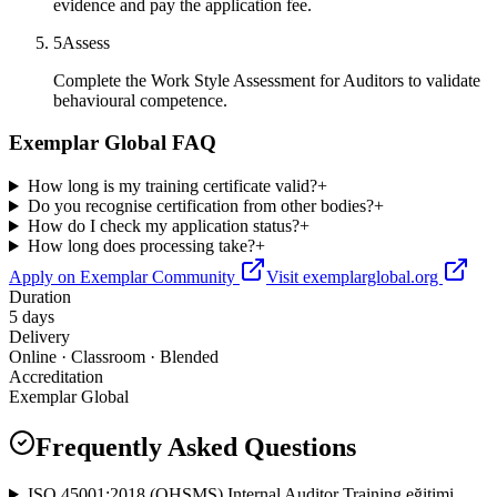
evidence and pay the application fee.
5
Assess
Complete the Work Style Assessment for Auditors to validate
behavioural competence.
Exemplar Global FAQ
How long is my training certificate valid?
+
Do you recognise certification from other bodies?
+
How do I check my application status?
+
How long does processing take?
+
Apply on Exemplar Community
Visit exemplarglobal.org
Duration
5 days
Delivery
Online · Classroom · Blended
Accreditation
Exemplar Global
Frequently Asked Questions
ISO 45001:2018 (OHSMS) Internal Auditor Training eğitimi