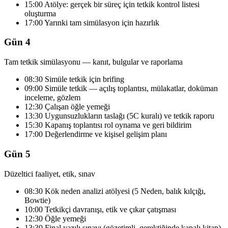
15:00 Atölye: gerçek bir süreç için tetkik kontrol listesi
oluşturma
17:00 Yarınki tam simülasyon için hazırlık
Gün 4
Tam tetkik simülasyonu — kanıt, bulgular ve raporlama
08:30 Simüle tetkik için brifing
09:00 Simüle tetkik — açılış toplantısı, mülakatlar, doküman
inceleme, gözlem
12:30 Çalışan öğle yemeği
13:30 Uygunsuzlukların taslağı (5C kuralı) ve tetkik raporu
15:30 Kapanış toplantısı rol oynama ve geri bildirim
17:00 Değerlendirme ve kişisel gelişim planı
Gün 5
Düzeltici faaliyet, etik, sınav
08:30 Kök neden analizi atölyesi (5 Neden, balık kılçığı,
Bowtie)
10:00 Tetkikçi davranışı, etik ve çıkar çatışması
12:30 Öğle yemeği
13:30 Final yazılı sınavı (gözetimli, gerektiğinde kapalı kitap)