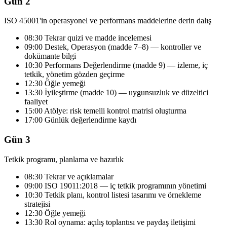
Gün 2
ISO 45001'in operasyonel ve performans maddelerine derin dalış
08:30 Tekrar quizi ve madde incelemesi
09:00 Destek, Operasyon (madde 7–8) — kontroller ve
dokümante bilgi
10:30 Performans Değerlendirme (madde 9) — izleme, iç
tetkik, yönetim gözden geçirme
12:30 Öğle yemeği
13:30 İyileştirme (madde 10) — uygunsuzluk ve düzeltici
faaliyet
15:00 Atölye: risk temelli kontrol matrisi oluşturma
17:00 Günlük değerlendirme kaydı
Gün 3
Tetkik programı, planlama ve hazırlık
08:30 Tekrar ve açıklamalar
09:00 ISO 19011:2018 — iç tetkik programının yönetimi
10:30 Tetkik planı, kontrol listesi tasarımı ve örnekleme
stratejisi
12:30 Öğle yemeği
13:30 Rol oynama: açılış toplantısı ve paydaş iletişimi