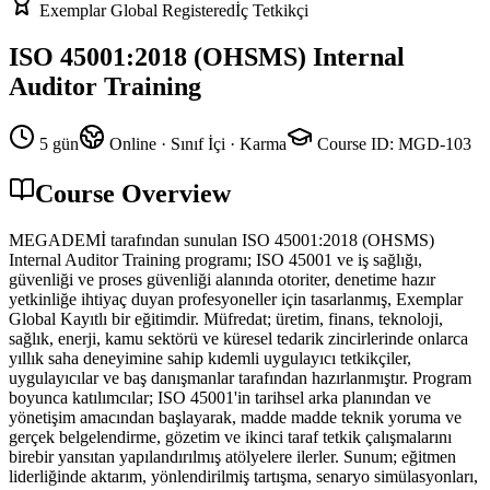
Exemplar Global Registered
İç Tetkikçi
ISO 45001:2018 (OHSMS) Internal
Auditor Training
5 gün
Online · Sınıf İçi · Karma
Course ID
:
MGD-103
Course Overview
MEGADEMİ tarafından sunulan ISO 45001:2018 (OHSMS)
Internal Auditor Training programı; ISO 45001 ve iş sağlığı,
güvenliği ve proses güvenliği alanında otoriter, denetime hazır
yetkinliğe ihtiyaç duyan profesyoneller için tasarlanmış, Exemplar
Global Kayıtlı bir eğitimdir. Müfredat; üretim, finans, teknoloji,
sağlık, enerji, kamu sektörü ve küresel tedarik zincirlerinde onlarca
yıllık saha deneyimine sahip kıdemli uygulayıcı tetkikçiler,
uygulayıcılar ve baş danışmanlar tarafından hazırlanmıştır. Program
boyunca katılımcılar; ISO 45001'in tarihsel arka planından ve
yönetişim amacından başlayarak, madde madde teknik yoruma ve
gerçek belgelendirme, gözetim ve ikinci taraf tetkik çalışmalarını
birebir yansıtan yapılandırılmış atölyelere ilerler. Sunum; eğitmen
liderliğinde aktarım, yönlendirilmiş tartışma, senaryo simülasyonları,