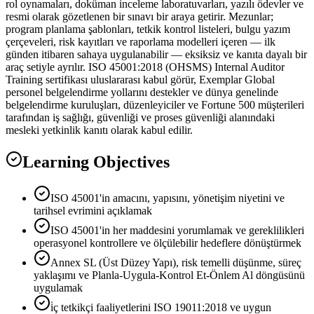
rol oynamaları, doküman inceleme laboratuvarları, yazılı ödevler ve
resmi olarak gözetlenen bir sınavı bir araya getirir. Mezunlar;
program planlama şablonları, tetkik kontrol listeleri, bulgu yazım
çerçeveleri, risk kayıtları ve raporlama modelleri içeren — ilk
günden itibaren sahaya uygulanabilir — eksiksiz ve kanıta dayalı bir
araç setiyle ayrılır. ISO 45001:2018 (OHSMS) Internal Auditor
Training sertifikası uluslararası kabul görür, Exemplar Global
personel belgelendirme yollarını destekler ve dünya genelinde
belgelendirme kuruluşları, düzenleyiciler ve Fortune 500 müşterileri
tarafından iş sağlığı, güvenliği ve proses güvenliği alanındaki
mesleki yetkinlik kanıtı olarak kabul edilir.
Learning Objectives
ISO 45001'in amacını, yapısını, yönetişim niyetini ve
tarihsel evrimini açıklamak
ISO 45001'in her maddesini yorumlamak ve gereklilikleri
operasyonel kontrollere ve ölçülebilir hedeflere dönüştürmek
Annex SL (Üst Düzey Yapı), risk temelli düşünme, süreç
yaklaşımı ve Planla-Uygula-Kontrol Et-Önlem Al döngüsünü
uygulamak
i̇ç tetkikçi faaliyetlerini ISO 19011:2018 ve uygun