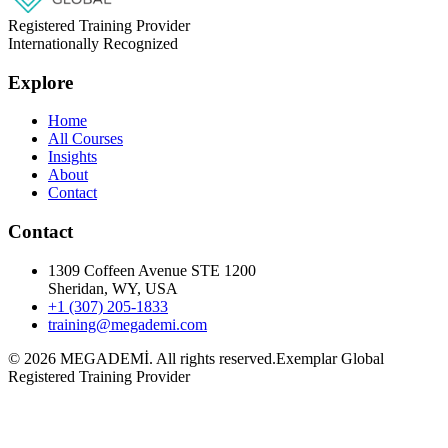
Registered Training Provider
Internationally Recognized
Explore
Home
All Courses
Insights
About
Contact
Contact
1309 Coffeen Avenue STE 1200
Sheridan, WY, USA
+1 (307) 205-1833
training@megademi.com
©
2026
MEGADEMİ.
All rights reserved.
Exemplar Global
Registered Training Provider