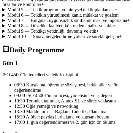
fırsatlar ve kontroller
+
Modül 5 — Tetkik programı ve bireysel tetkik planlaması
+
Modül 6 — Tetkikin yürütülmesi: kanıt, mülakat ve gözlem
+
Modül 7 — Bulgular, uygunsuzluk sınıflandırması ve raporlama
+
Modül 8 — Düzeltici faaliyet, kök neden analizi ve takip
+
Modül 9 — Tetkikçi yetkinliği, davranış ve etik
+
Modül 10 — Sınav, belgelendirme yolları ve sürekli gelişim
+
Daily Programme
Gün 1
ISO 45001'in temelleri ve tetkik disiplini
08:30 Karşılama, öğrenme sözleşmesi, beklentiler ve ön
değerlendirme
09:00 ISO 45001'in tarihçesi, yönetişimi ve iş değeri
10:30 Terimler, tanımlar, Annex SL ve süreç yaklaşımı
12:30 Öğle yemeği ve networking
13:30 Madde turu — Bağlam, Liderlik, Planlama
15:30 Atölye: paydaş haritalama ve kapsam beyanı
17:00 1. gün değerlendirmesi ve 2. gün için ön okuma