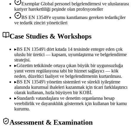
Exemplar Global personel belgelendirmesi ve uluslararası
kariyer hareketliliği peşinde olan profesyoneller
BS EN 13549'e uyumu kanıtlaması gereken tedarikçiler
ve tedarik zinciri yöneticileri
Case Studies & Workshops
▸
BS EN 13549'i dört kıtada 14 tesisinde entegre eden çok
uluslu bir üretici — kapsam, uyumlaştırma ve belgelendirme
stratejisi.
▸
Gözetim tetkikinde ortaya çıkan büyük bir uygunsuzluğa
yanıt veren regülasyona tabi bir hizmet sağlayıcı — kök
neden, düzeltici faaliyet ve belgelendirmenin kurtarılması.
▸
BS EN 13549'i yönetim sistemleri ve sürekli iyileştirme
alanında kurumsal ihaleleri kazanmak için ticari farklılaştırıcı
olarak kullanan, hızla büyüyen bir KOBİ.
▸
Standardı vatandaşlara ve denetim organlarına hesap
verebilirlik ve dayanıklılık göstermek için kullanan bir kamu
kurumu.
Assessment & Examination