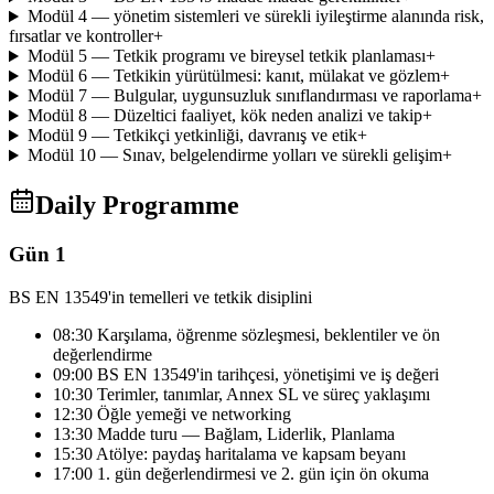
Modül 4 — yönetim sistemleri ve sürekli iyileştirme alanında risk,
fırsatlar ve kontroller
+
Modül 5 — Tetkik programı ve bireysel tetkik planlaması
+
Modül 6 — Tetkikin yürütülmesi: kanıt, mülakat ve gözlem
+
Modül 7 — Bulgular, uygunsuzluk sınıflandırması ve raporlama
+
Modül 8 — Düzeltici faaliyet, kök neden analizi ve takip
+
Modül 9 — Tetkikçi yetkinliği, davranış ve etik
+
Modül 10 — Sınav, belgelendirme yolları ve sürekli gelişim
+
Daily Programme
Gün 1
BS EN 13549'in temelleri ve tetkik disiplini
08:30 Karşılama, öğrenme sözleşmesi, beklentiler ve ön
değerlendirme
09:00 BS EN 13549'in tarihçesi, yönetişimi ve iş değeri
10:30 Terimler, tanımlar, Annex SL ve süreç yaklaşımı
12:30 Öğle yemeği ve networking
13:30 Madde turu — Bağlam, Liderlik, Planlama
15:30 Atölye: paydaş haritalama ve kapsam beyanı
17:00 1. gün değerlendirmesi ve 2. gün için ön okuma