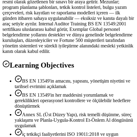
resmi olarak gözetlenen bir sınavı bir araya getirir. Mezunlar;
program planlama şablonları, tetkik kontrol listeleri, bulgu yazım
çerçeveleri, risk kayıtları ve raporlama modelleri içeren — ilk
günden itibaren sahaya uygulanabilir — eksiksiz ve kanıta dayalı bir
araç setiyle ayrılır. Internal Auditor Training BS EN 13549:2001
sertifikası uluslararası kabul görür, Exemplar Global personel
belgelendirme yollarını destekler ve dünya genelinde belgelendirme
kuruluşları, düzenleyiciler ve Fortune 500 müşterileri tarafından
yönetim sistemleri ve sürekli iyileştirme alanındaki mesleki yetkinlik
kanıtı olarak kabul edilir.
Learning Objectives
BS EN 13549'in amacını, yapısını, yönetişim niyetini ve
tarihsel evrimini açıklamak
BS EN 13549'in her maddesini yorumlamak ve
gereklilikleri operasyonel kontrollere ve ölçülebilir hedeflere
dönüştürmek
Annex SL (Üst Düzey Yapı), risk temelli düşünme, süreç
yaklaşımı ve Planla-Uygula-Kontrol Et-Önlem Al döngüsünü
uygulamak
i̇ç tetkikçi faaliyetlerini ISO 19011:2018 ve uygun