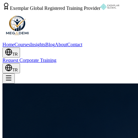
Exemplar Global Registered Training Provider
Home
Courses
Insights
Blog
About
Contact
TR
Request Corporate Training
TR