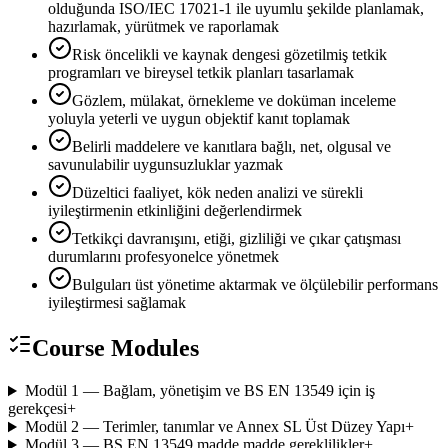
olduğunda ISO/IEC 17021-1 ile uyumlu şekilde planlamak,
hazırlamak, yürütmek ve raporlamak
Risk öncelikli ve kaynak dengesi gözetilmiş tetkik
programları ve bireysel tetkik planları tasarlamak
Gözlem, mülakat, örnekleme ve doküman inceleme
yoluyla yeterli ve uygun objektif kanıt toplamak
Belirli maddelere ve kanıtlara bağlı, net, olgusal ve
savunulabilir uygunsuzluklar yazmak
Düzeltici faaliyet, kök neden analizi ve sürekli
iyileştirmenin etkinliğini değerlendirmek
Tetkikçi davranışını, etiği, gizliliği ve çıkar çatışması
durumlarını profesyonelce yönetmek
Bulguları üst yönetime aktarmak ve ölçülebilir performans
iyileştirmesi sağlamak
Course Modules
Modül 1 — Bağlam, yönetişim ve BS EN 13549 için iş
gerekçesi
+
Modül 2 — Terimler, tanımlar ve Annex SL Üst Düzey Yapı
+
Modül 3 — BS EN 13549 madde madde gereklilikler
+