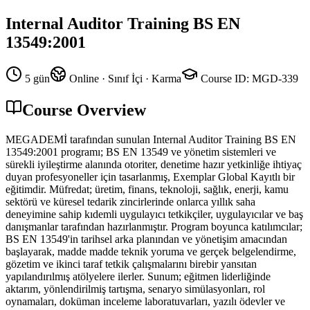
Internal Auditor Training BS EN
13549:2001
5 gün
Online · Sınıf İçi · Karma
Course ID
:
MGD-339
Course Overview
MEGADEMİ tarafından sunulan Internal Auditor Training BS EN
13549:2001 programı; BS EN 13549 ve yönetim sistemleri ve
sürekli iyileştirme alanında otoriter, denetime hazır yetkinliğe ihtiyaç
duyan profesyoneller için tasarlanmış, Exemplar Global Kayıtlı bir
eğitimdir. Müfredat; üretim, finans, teknoloji, sağlık, enerji, kamu
sektörü ve küresel tedarik zincirlerinde onlarca yıllık saha
deneyimine sahip kıdemli uygulayıcı tetkikçiler, uygulayıcılar ve baş
danışmanlar tarafından hazırlanmıştır. Program boyunca katılımcılar;
BS EN 13549'in tarihsel arka planından ve yönetişim amacından
başlayarak, madde madde teknik yoruma ve gerçek belgelendirme,
gözetim ve ikinci taraf tetkik çalışmalarını birebir yansıtan
yapılandırılmış atölyelere ilerler. Sunum; eğitmen liderliğinde
aktarım, yönlendirilmiş tartışma, senaryo simülasyonları, rol
oynamaları, doküman inceleme laboratuvarları, yazılı ödevler ve