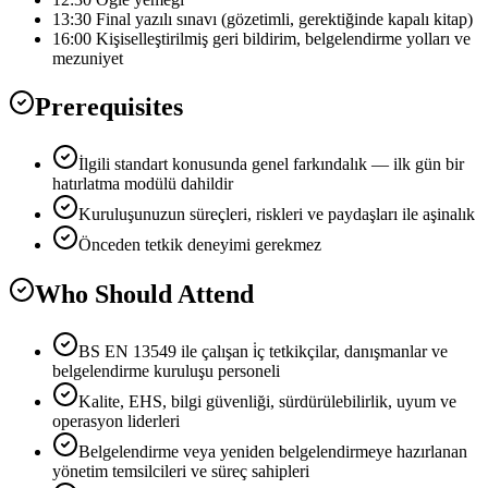
13:30 Final yazılı sınavı (gözetimli, gerektiğinde kapalı kitap)
16:00 Kişiselleştirilmiş geri bildirim, belgelendirme yolları ve
mezuniyet
Prerequisites
İlgili standart konusunda genel farkındalık — ilk gün bir
hatırlatma modülü dahildir
Kuruluşunuzun süreçleri, riskleri ve paydaşları ile aşinalık
Önceden tetkik deneyimi gerekmez
Who Should Attend
BS EN 13549 ile çalışan i̇ç tetkikçilar, danışmanlar ve
belgelendirme kuruluşu personeli
Kalite, EHS, bilgi güvenliği, sürdürülebilirlik, uyum ve
operasyon liderleri
Belgelendirme veya yeniden belgelendirmeye hazırlanan
yönetim temsilcileri ve süreç sahipleri