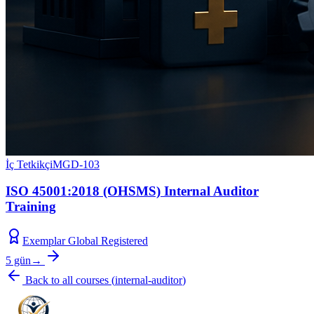
İç Tetkikçi
MGD-103
ISO 45001:2018 (OHSMS) Internal Auditor
Training
Exemplar Global Registered
5 gün
→
Back to all courses
(
internal-auditor
)