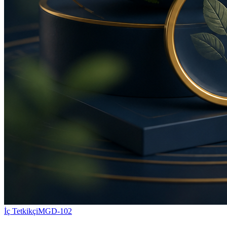
İç Tetkikçi
MGD-102