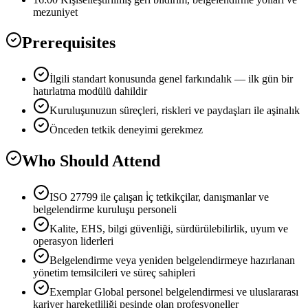
mezuniyet
Prerequisites
İlgili standart konusunda genel farkındalık — ilk gün bir
hatırlatma modülü dahildir
Kuruluşunuzun süreçleri, riskleri ve paydaşları ile aşinalık
Önceden tetkik deneyimi gerekmez
Who Should Attend
ISO 27799 ile çalışan i̇ç tetkikçilar, danışmanlar ve
belgelendirme kuruluşu personeli
Kalite, EHS, bilgi güvenliği, sürdürülebilirlik, uyum ve
operasyon liderleri
Belgelendirme veya yeniden belgelendirmeye hazırlanan
yönetim temsilcileri ve süreç sahipleri
Exemplar Global personel belgelendirmesi ve uluslararası
kariyer hareketliliği peşinde olan profesyoneller