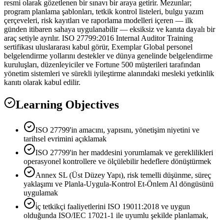
resmi olarak gözetlenen bir sınavı bir araya getirir. Mezunlar;
program planlama şablonları, tetkik kontrol listeleri, bulgu yazım
çerçeveleri, risk kayıtları ve raporlama modelleri içeren — ilk
günden itibaren sahaya uygulanabilir — eksiksiz ve kanıta dayalı bir
araç setiyle ayrılır. ISO 27799:2016 Internal Auditor Training
sertifikası uluslararası kabul görür, Exemplar Global personel
belgelendirme yollarını destekler ve dünya genelinde belgelendirme
kuruluşları, düzenleyiciler ve Fortune 500 müşterileri tarafından
yönetim sistemleri ve sürekli iyileştirme alanındaki mesleki yetkinlik
kanıtı olarak kabul edilir.
Learning Objectives
ISO 27799'in amacını, yapısını, yönetişim niyetini ve
tarihsel evrimini açıklamak
ISO 27799'in her maddesini yorumlamak ve gereklilikleri
operasyonel kontrollere ve ölçülebilir hedeflere dönüştürmek
Annex SL (Üst Düzey Yapı), risk temelli düşünme, süreç
yaklaşımı ve Planla-Uygula-Kontrol Et-Önlem Al döngüsünü
uygulamak
i̇ç tetkikçi faaliyetlerini ISO 19011:2018 ve uygun
olduğunda ISO/IEC 17021-1 ile uyumlu şekilde planlamak,