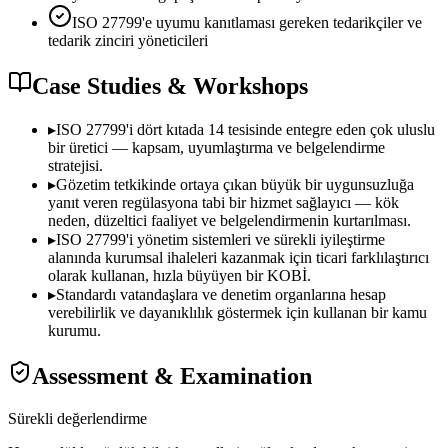
ISO 27799'e uyumu kanıtlaması gereken tedarikçiler ve
tedarik zinciri yöneticileri
Case Studies & Workshops
▸
ISO 27799'i dört kıtada 14 tesisinde entegre eden çok uluslu
bir üretici — kapsam, uyumlaştırma ve belgelendirme
stratejisi.
▸
Gözetim tetkikinde ortaya çıkan büyük bir uygunsuzluğa
yanıt veren regülasyona tabi bir hizmet sağlayıcı — kök
neden, düzeltici faaliyet ve belgelendirmenin kurtarılması.
▸
ISO 27799'i yönetim sistemleri ve sürekli iyileştirme
alanında kurumsal ihaleleri kazanmak için ticari farklılaştırıcı
olarak kullanan, hızla büyüyen bir KOBİ.
▸
Standardı vatandaşlara ve denetim organlarına hesap
verebilirlik ve dayanıklılık göstermek için kullanan bir kamu
kurumu.
Assessment & Examination
Sürekli değerlendirme