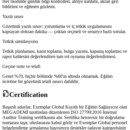
Her modülde günlük bilgi kontrolleri, atölye katılımı, akran geri
bildirimi ve eğitmen gözlemi.
Yazılı sınav
Gözetimli yazılı sınav: yorumlama ve iç tetkik uygulamasını
kapsayan doksan dakika — çoktan seçmeli ve senaryo bazlı sorular.
Tetkik simülasyonu
Tetkik planlaması, kanıt toplama, bulgu yazımı, kapanış toplantısı ve
rapor kalitesini değerlendiren tam rol oynama değerlendirmesi.
Geçme notu ve telafi
Genel %70, hiçbir bölümde %60'ın altında olmamak. Eğitim
ücretine bir gözetimli telafi sınavı dahildir.
Certification
Başarılı adaylar, Exemplar Global Kayıtlı bir Eğitim Sağlayıcısı olan
MEGADEMİ tarafından düzenlenen ISO 27799:2016 Internal
Auditor Training sertifikasını alır. Sertifika benzersiz bir doğrulama
numarası taşır, uluslararası kabul görür ve Exemplar Global personel
belgelendirme şemalarına başvuruyu destekler (adayın kategorisinin