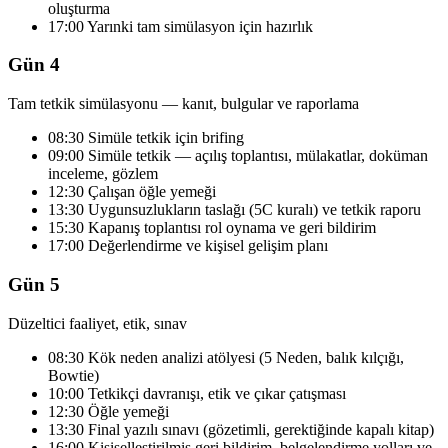
oluşturma
17:00 Yarınki tam simülasyon için hazırlık
Gün 4
Tam tetkik simülasyonu — kanıt, bulgular ve raporlama
08:30 Simüle tetkik için brifing
09:00 Simüle tetkik — açılış toplantısı, mülakatlar, doküman
inceleme, gözlem
12:30 Çalışan öğle yemeği
13:30 Uygunsuzlukların taslağı (5C kuralı) ve tetkik raporu
15:30 Kapanış toplantısı rol oynama ve geri bildirim
17:00 Değerlendirme ve kişisel gelişim planı
Gün 5
Düzeltici faaliyet, etik, sınav
08:30 Kök neden analizi atölyesi (5 Neden, balık kılçığı,
Bowtie)
10:00 Tetkikçi davranışı, etik ve çıkar çatışması
12:30 Öğle yemeği
13:30 Final yazılı sınavı (gözetimli, gerektiğinde kapalı kitap)
16:00 Kişiselleştirilmiş geri bildirim, belgelendirme yolları ve