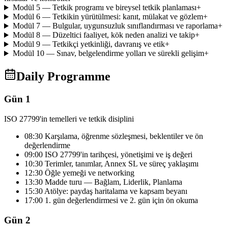
Modül 5 — Tetkik programı ve bireysel tetkik planlaması
+
Modül 6 — Tetkikin yürütülmesi: kanıt, mülakat ve gözlem
+
Modül 7 — Bulgular, uygunsuzluk sınıflandırması ve raporlama
+
Modül 8 — Düzeltici faaliyet, kök neden analizi ve takip
+
Modül 9 — Tetkikçi yetkinliği, davranış ve etik
+
Modül 10 — Sınav, belgelendirme yolları ve sürekli gelişim
+
Daily Programme
Gün 1
ISO 27799'in temelleri ve tetkik disiplini
08:30 Karşılama, öğrenme sözleşmesi, beklentiler ve ön
değerlendirme
09:00 ISO 27799'in tarihçesi, yönetişimi ve iş değeri
10:30 Terimler, tanımlar, Annex SL ve süreç yaklaşımı
12:30 Öğle yemeği ve networking
13:30 Madde turu — Bağlam, Liderlik, Planlama
15:30 Atölye: paydaş haritalama ve kapsam beyanı
17:00 1. gün değerlendirmesi ve 2. gün için ön okuma
Gün 2