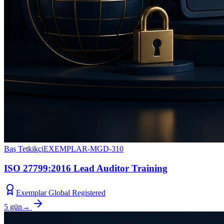
Baş Tetkikçi
EXEMPLAR-MGD-310
ISO 27799:2016 Lead Auditor Training
Exemplar Global Registered
5 gün
→