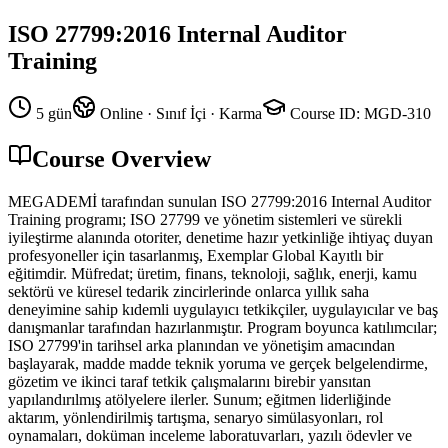
ISO 27799:2016 Internal Auditor
Training
5 gün
Online · Sınıf İçi · Karma
Course ID
:
MGD-310
Course Overview
MEGADEMİ tarafından sunulan ISO 27799:2016 Internal Auditor
Training programı; ISO 27799 ve yönetim sistemleri ve sürekli
iyileştirme alanında otoriter, denetime hazır yetkinliğe ihtiyaç duyan
profesyoneller için tasarlanmış, Exemplar Global Kayıtlı bir
eğitimdir. Müfredat; üretim, finans, teknoloji, sağlık, enerji, kamu
sektörü ve küresel tedarik zincirlerinde onlarca yıllık saha
deneyimine sahip kıdemli uygulayıcı tetkikçiler, uygulayıcılar ve baş
danışmanlar tarafından hazırlanmıştır. Program boyunca katılımcılar;
ISO 27799'in tarihsel arka planından ve yönetişim amacından
başlayarak, madde madde teknik yoruma ve gerçek belgelendirme,
gözetim ve ikinci taraf tetkik çalışmalarını birebir yansıtan
yapılandırılmış atölyelere ilerler. Sunum; eğitmen liderliğinde
aktarım, yönlendirilmiş tartışma, senaryo simülasyonları, rol
oynamaları, doküman inceleme laboratuvarları, yazılı ödevler ve