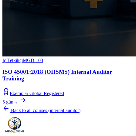
İç Tetkikçi
MGD-103
ISO 45001:2018 (OHSMS) Internal Auditor
Training
Exemplar Global Registered
5 gün
→
Back to all courses
(
internal-auditor
)