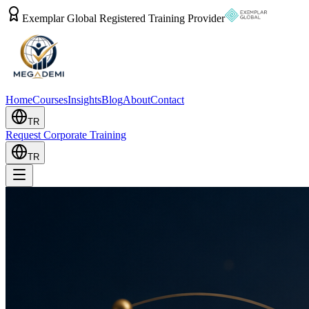
Exemplar Global Registered Training Provider
Home
Courses
Insights
Blog
About
Contact
TR
Request Corporate Training
TR