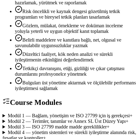
hazırlamak, yürütmek ve raporlamak
Risk öncelikli ve kaynak dengesi gözetilmiş tetkik
programları ve bireysel tetkik planları tasarlamak
Gözlem, mülakat, örnekleme ve doküman inceleme
yoluyla yeterli ve uygun objektif kanıt toplamak
Belirli maddelere ve kanıtlara bağlı, net, olgusal ve
savunulabilir uygunsuzluklar yazmak
Düzeltici faaliyet, kök neden analizi ve sürekli
iyileştirmenin etkinliğini değerlendirmek
Tetkikçi davranışını, etiği, gizliliği ve çıkar çatışması
durumlarını profesyonelce yönetmek
Bulguları üst yönetime aktarmak ve ölçülebilir performans
iyileştirmesi sağlamak
Course Modules
Modül 1 — Bağlam, yönetişim ve ISO 27799 için iş gerekçesi
+
Modül 2 — Terimler, tanımlar ve Annex SL Üst Düzey Yapı
+
Modül 3 — ISO 27799 madde madde gereklilikler
+
Modül 4 — yönetim sistemleri ve sürekli iyileştirme alanında risk,
fırsatlar ve kontroller
+