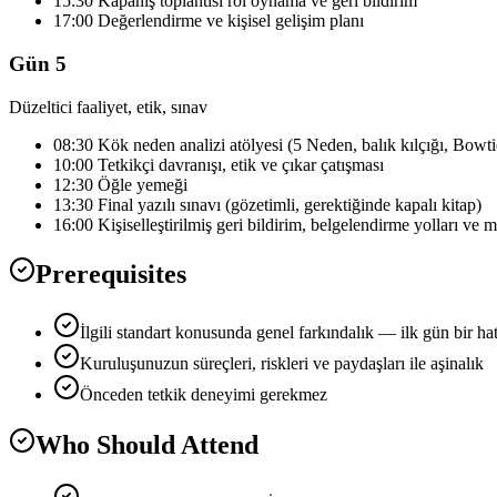
15:30 Kapanış toplantısı rol oynama ve geri bildirim
17:00 Değerlendirme ve kişisel gelişim planı
Gün 5
Düzeltici faaliyet, etik, sınav
08:30 Kök neden analizi atölyesi (5 Neden, balık kılçığı, Bowti
10:00 Tetkikçi davranışı, etik ve çıkar çatışması
12:30 Öğle yemeği
13:30 Final yazılı sınavı (gözetimli, gerektiğinde kapalı kitap)
16:00 Kişiselleştirilmiş geri bildirim, belgelendirme yolları ve 
Prerequisites
İlgili standart konusunda genel farkındalık — ilk gün bir ha
Kuruluşunuzun süreçleri, riskleri ve paydaşları ile aşinalık
Önceden tetkik deneyimi gerekmez
Who Should Attend