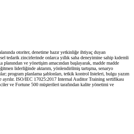
ında otoriter, denetime hazır yetkinliğe ihtiyaç duyan
esel tedarik zincirlerinde onlarca yıllık saha deneyimine sahip kıdemli
l arka planından ve yönetişim amacından başlayarak, madde madde
eğitmen liderliğinde aktarım, yönlendirilmiş tartışma, senaryo
lar; program planlama şablonları, tetkik kontrol listeleri, bulgu yazım
le ayrılır. ISO/IEC 17025:2017 Internal Auditor Training sertifikası
iler ve Fortune 500 müşterileri tarafından kalite yönetimi ve