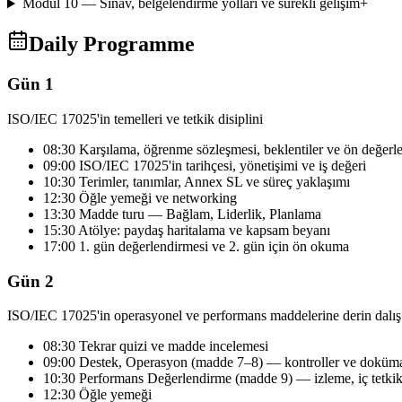
Modül 10 — Sınav, belgelendirme yolları ve sürekli gelişim
+
Daily Programme
Gün 1
ISO/IEC 17025'in temelleri ve tetkik disiplini
08:30 Karşılama, öğrenme sözleşmesi, beklentiler ve ön değerl
09:00 ISO/IEC 17025'in tarihçesi, yönetişimi ve iş değeri
10:30 Terimler, tanımlar, Annex SL ve süreç yaklaşımı
12:30 Öğle yemeği ve networking
13:30 Madde turu — Bağlam, Liderlik, Planlama
15:30 Atölye: paydaş haritalama ve kapsam beyanı
17:00 1. gün değerlendirmesi ve 2. gün için ön okuma
Gün 2
ISO/IEC 17025'in operasyonel ve performans maddelerine derin dalış
08:30 Tekrar quizi ve madde incelemesi
09:00 Destek, Operasyon (madde 7–8) — kontroller ve doküma
10:30 Performans Değerlendirme (madde 9) — izleme, iç tetki
12:30 Öğle yemeği