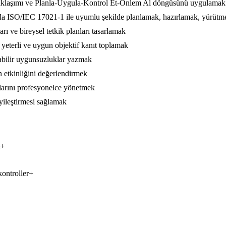
yaklaşımı ve Planla-Uygula-Kontrol Et-Önlem Al döngüsünü uygulamak
unda ISO/IEC 17021-1 ile uyumlu şekilde planlamak, hazırlamak, yürüt
rı ve bireysel tetkik planları tasarlamak
eterli ve uygun objektif kanıt toplamak
ulabilir uygunsuzluklar yazmak
in etkinliğini değerlendirmek
umlarını profesyonelce yönetmek
yileştirmesi sağlamak
+
kontroller
+