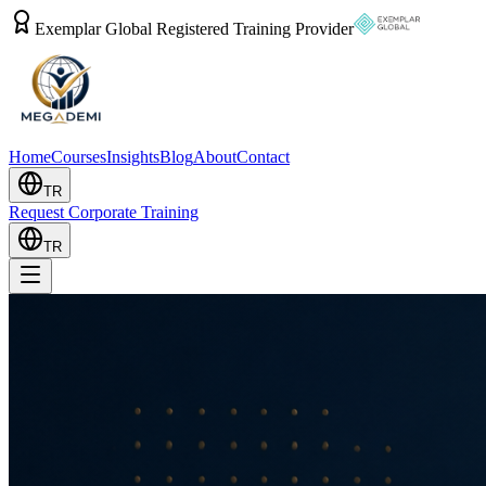
Exemplar Global Registered Training Provider
Home
Courses
Insights
Blog
About
Contact
TR
Request Corporate Training
TR