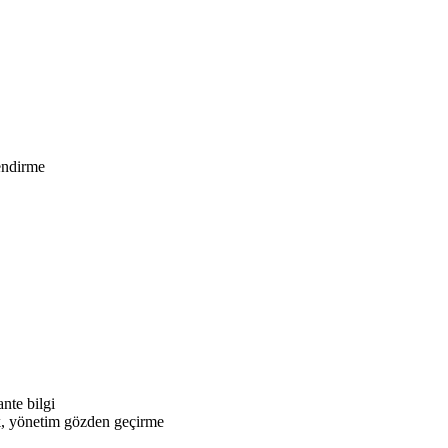
endirme
nte bilgi
k, yönetim gözden geçirme