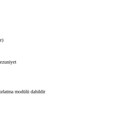
e)
mezuniyet
tırlatma modülü dahildir