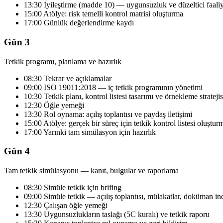
13:30 İyileştirme (madde 10) — uygunsuzluk ve düzeltici faali
15:00 Atölye: risk temelli kontrol matrisi oluşturma
17:00 Günlük değerlendirme kaydı
Gün 3
Tetkik programı, planlama ve hazırlık
08:30 Tekrar ve açıklamalar
09:00 ISO 19011:2018 — iç tetkik programının yönetimi
10:30 Tetkik planı, kontrol listesi tasarımı ve örnekleme stratejis
12:30 Öğle yemeği
13:30 Rol oynama: açılış toplantısı ve paydaş iletişimi
15:00 Atölye: gerçek bir süreç için tetkik kontrol listesi oluştur
17:00 Yarınki tam simülasyon için hazırlık
Gün 4
Tam tetkik simülasyonu — kanıt, bulgular ve raporlama
08:30 Simüle tetkik için brifing
09:00 Simüle tetkik — açılış toplantısı, mülakatlar, doküman i
12:30 Çalışan öğle yemeği
13:30 Uygunsuzlukların taslağı (5C kuralı) ve tetkik raporu