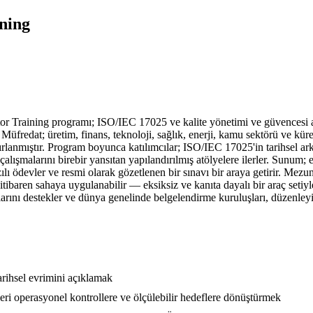
ning
aining programı; ISO/IEC 17025 ve kalite yönetimi ve güvencesi alan
 Müfredat; üretim, finans, teknoloji, sağlık, enerji, kamu sektörü ve kür
hazırlanmıştır. Program boyunca katılımcılar; ISO/IEC 17025'in tarihse
alışmalarını birebir yansıtan yapılandırılmış atölyelere ilerler. Sunum; 
ı ödevler ve resmi olarak gözetlenen bir sınavı bir araya getirir. Mezun
itibaren sahaya uygulanabilir — eksiksiz ve kanıta dayalı bir araç setiy
rını destekler ve dünya genelinde belgelendirme kuruluşları, düzenleyic
arihsel evrimini açıklamak
ri operasyonel kontrollere ve ölçülebilir hedeflere dönüştürmek