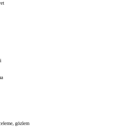
yet
i
ma
nceleme, gözlem