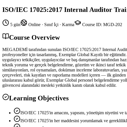
ISO/IEC 17025:2017 Internal Auditor Trai
5 gün
Online · Sınıf İçi · Karma
Course ID
:
MGD-202
Course Overview
MEGADEMİ tarafından sunulan ISO/IEC 17025:2017 Internal Auditor Tr
profesyoneller için tasarlanmış, Exemplar Global Kayıtlı bir eğitimdir.
uygulayıcı tetkikçiler, uygulayıcılar ve baş danışmanlar tarafından 
teknik yoruma ve gerçek belgelendirme, gözetim ve ikinci taraf tetkik ç
simülasyonları, rol oynamaları, doküman inceleme laboratuvarları, yazıl
çerçeveleri, risk kayıtları ve raporlama modelleri içeren — ilk günden 
uluslararası kabul görür, Exemplar Global personel belgelendirme yolla
güvencesi alanındaki mesleki yetkinlik kanıtı olarak kabul edilir.
Learning Objectives
ISO/IEC 17025'in amacını, yapısını, yönetişim niyetini ve t
ISO/IEC 17025'in her maddesini yorumlamak ve gereklilikle