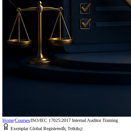
Home
/
Courses
/
ISO/IEC 17025:2017 Internal Auditor Training
Exemplar Global Registered
İç Tetkikçi