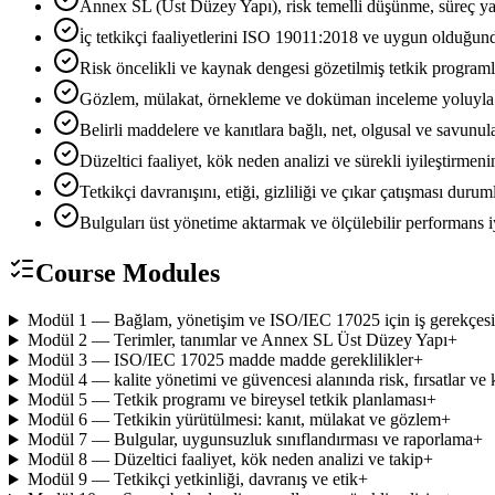
Annex SL (Üst Düzey Yapı), risk temelli düşünme, süreç 
i̇ç tetkikçi faaliyetlerini ISO 19011:2018 ve uygun olduğ
Risk öncelikli ve kaynak dengesi gözetilmiş tetkik programla
Gözlem, mülakat, örnekleme ve doküman inceleme yoluyla y
Belirli maddelere ve kanıtlara bağlı, net, olgusal ve savun
Düzeltici faaliyet, kök neden analizi ve sürekli iyileştirmen
Tetkikçi davranışını, etiği, gizliliği ve çıkar çatışması dur
Bulguları üst yönetime aktarmak ve ölçülebilir performans i
Course Modules
Modül 1 — Bağlam, yönetişim ve ISO/IEC 17025 için iş gerekçesi
Modül 2 — Terimler, tanımlar ve Annex SL Üst Düzey Yapı
+
Modül 3 — ISO/IEC 17025 madde madde gereklilikler
+
Modül 4 — kalite yönetimi ve güvencesi alanında risk, fırsatlar ve 
Modül 5 — Tetkik programı ve bireysel tetkik planlaması
+
Modül 6 — Tetkikin yürütülmesi: kanıt, mülakat ve gözlem
+
Modül 7 — Bulgular, uygunsuzluk sınıflandırması ve raporlama
+
Modül 8 — Düzeltici faaliyet, kök neden analizi ve takip
+
Modül 9 — Tetkikçi yetkinliği, davranış ve etik
+