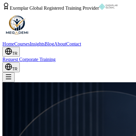
Exemplar Global Registered Training Provider
Home
Courses
Insights
Blog
About
Contact
TR
Request Corporate Training
TR