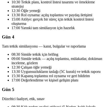
10:30 Tetkik planı, kontrol listesi tasarımı ve örnekleme
stratejisi
12:30 Öğle yemeği
13:30 Rol oynama: açılış toplantısı ve paydaş iletişimi
15:00 Atölye: gerçek bir süreç için tetkik kontrol listesi
oluşturma
17:00 Yarınki tam simülasyon için hazırlık
Gün 4
Tam tetkik simülasyonu — kanıt, bulgular ve raporlama
08:30 Simüle tetkik için brifing
09:00 Simüle tetkik — açılış toplantısı, mülakatlar, doküman
inceleme, gözlem
12:30 Çalışan öğle yemeği
13:30 Uygunsuzlukların taslağı (5C kuralı) ve tetkik raporu
15:30 Kapanış toplantısı rol oynama ve geri bildirim
17:00 Değerlendirme ve kişisel gelişim planı
Gün 5
Düzeltici faaliyet, etik, sınav
08:30 Kök neden analizi atölyesi (5 Neden, balık kılçığı,