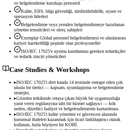
ve belgelendirme kuruluşu personeli
Kalite, EHS, bilgi güvenliği, sürdürülebilirlik, uyum ve
operasyon liderleri
Belgelendirme veya yeniden belgelendirmeye hazırlanan
yönetim temsilcileri ve süreç sahipleri
Exemplar Global personel belgelendirmesi ve uluslararası
kariyer hareketliliği peşinde olan profesyoneller
ISO/IEC 17025'e uyumu kanıtlaması gereken tedarikçiler
ve tedarik zinciri yöneticileri
Case Studies & Workshops
▸
ISO/IEC 17025'i dört kıtada 14 tesisinde entegre eden çok
uluslu bir üretici — kapsam, uyumlaştırma ve belgelendirme
stratejisi.
▸
Gözetim tetkikinde ortaya çıkan büyük bir uygunsuzluğa
yanıt veren regülasyona tabi bir hizmet sağlayıcı — kök
neden, düzeltici faaliyet ve belgelendirmenin kurtarılması.
▸
ISO/IEC 17025'i kalite yönetimi ve güvencesi alanında
kurumsal ihaleleri kazanmak için ticari farklılaştırıcı olarak
kullanan, hızla büyüyen bir KOBİ.