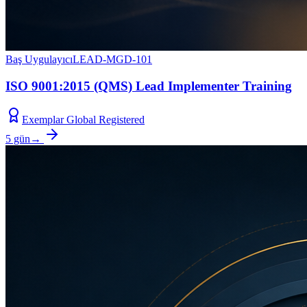
Baş Uygulayıcı
LEAD-MGD-101
ISO 9001:2015 (QMS) Lead Implementer Training
Exemplar Global Registered
5 gün
→