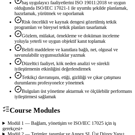
baş uygulayıcı faaliyetlerini ISO 19011:2018 ve uygun
olduğunda ISO/IEC 17021-1 ile uyumlu şekilde planlamak,
hazırlamak, yürütmek ve raporlamak
Risk öncelikli ve kaynak dengesi gözetilmiş tetkik
programları ve bireysel tetkik planları tasarlamak
Gözlem, mülakat, örnekleme ve doküman inceleme
yoluyla yeterli ve uygun objektif kanıt toplamak
Belirli maddelere ve kanıtlara bağlı, net, olgusal ve
savunulabilir uygunsuzluklar yazmak
Düzeltici faaliyet, kök neden analizi ve sürekli
iyileştirmenin etkinliğini değerlendirmek
Tetkikçi davranışını, etiği, gizliliği ve çıkar çatışması
durumlarını profesyonelce yönetmek
Bulguları üst yönetime aktarmak ve ölçülebilir performans
iyileştirmesi sağlamak
Course Modules
Modül 1 — Bağlam, yönetişim ve ISO/IEC 17025 için iş
gerekçesi
+
Modül 2 — Terimler, tanımlar ve Annex SL Üst Düzey Yapı
+