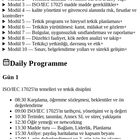
Modül 3 — ISO/IEC 17025 madde madde gereklilikler
+
Modül 4 — kalite yönetimi ve güvencesi alanında risk, fırsatlar ve
kontroller
+
Modül 5 — Tetkik programı ve bireysel tetkik planlaması
+
Modül 6 — Tetkikin yürütülmesi: kanıt, mülakat ve gözlem
+
Modül 7 — Bulgular, uygunsuzluk sınıflandırması ve raporlama
+
Modül 8 — Düzeltici faaliyet, kök neden analizi ve takip
+
Modül 9 — Tetkikçi yetkinliği, davranış ve etik
+
Modül 10 — Sınav, belgelendirme yolları ve sürekli gelişim
+
Daily Programme
Gün 1
ISO/IEC 17025'in temelleri ve tetkik disiplini
08:30 Karşılama, öğrenme sözleşmesi, beklentiler ve ön
değerlendirme
09:00 ISO/IEC 17025'in tarihçesi, yönetişimi ve iş değeri
10:30 Terimler, tanımlar, Annex SL ve süreç yaklaşımı
12:30 Öğle yemeği ve networking
13:30 Madde turu — Bağlam, Liderlik, Planlama
15:30 Atölye: paydaş haritalama ve kapsam beyanı
17:00 1. gün değerlendirmesi ve 2. gün için ön okuma