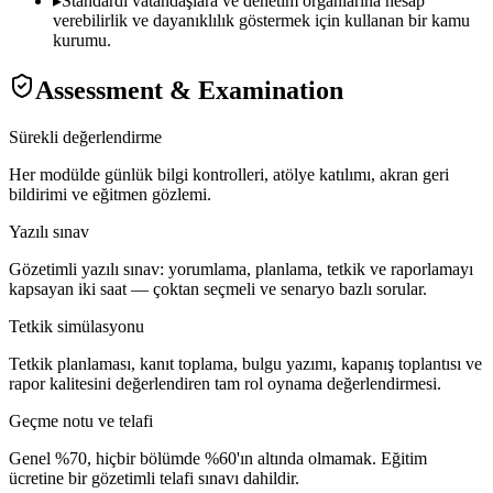
▸
Standardı vatandaşlara ve denetim organlarına hesap
verebilirlik ve dayanıklılık göstermek için kullanan bir kamu
kurumu.
Assessment & Examination
Sürekli değerlendirme
Her modülde günlük bilgi kontrolleri, atölye katılımı, akran geri
bildirimi ve eğitmen gözlemi.
Yazılı sınav
Gözetimli yazılı sınav: yorumlama, planlama, tetkik ve raporlamayı
kapsayan iki saat — çoktan seçmeli ve senaryo bazlı sorular.
Tetkik simülasyonu
Tetkik planlaması, kanıt toplama, bulgu yazımı, kapanış toplantısı ve
rapor kalitesini değerlendiren tam rol oynama değerlendirmesi.
Geçme notu ve telafi
Genel %70, hiçbir bölümde %60'ın altında olmamak. Eğitim
ücretine bir gözetimli telafi sınavı dahildir.