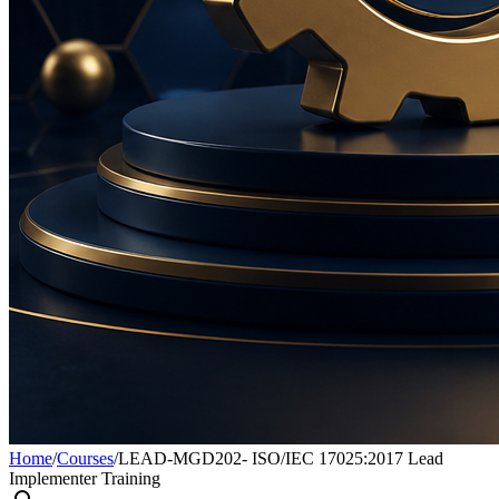
Home
/
Courses
/
LEAD-MGD202- ISO/IEC 17025:2017 Lead
Implementer Training