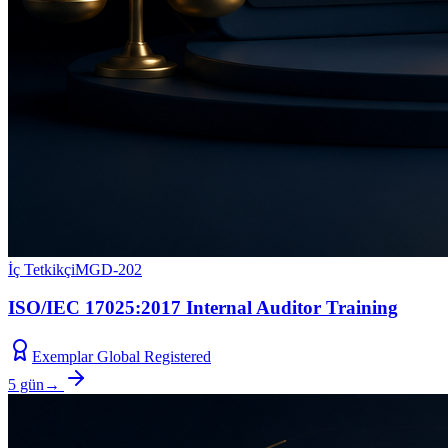
İç Tetkikçi
MGD-202
ISO/IEC 17025:2017 Internal Auditor Training
Exemplar Global Registered
5 gün
→