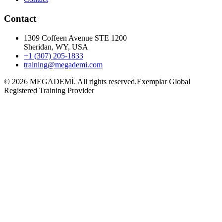
Contact
1309 Coffeen Avenue STE 1200
Sheridan, WY, USA
+1 (307) 205-1833
training@megademi.com
©
2026
MEGADEMİ.
All rights reserved.
Exemplar Global
Registered Training Provider