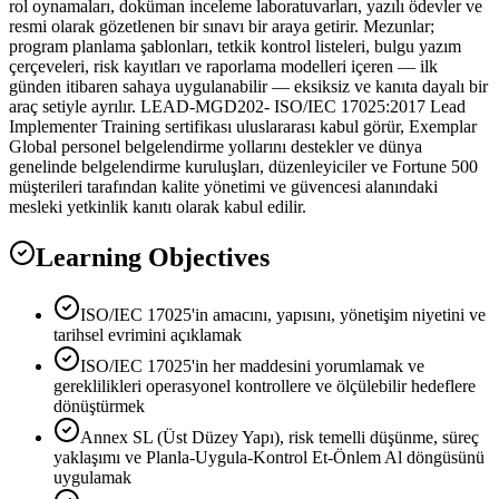
rol oynamaları, doküman inceleme laboratuvarları, yazılı ödevler ve
resmi olarak gözetlenen bir sınavı bir araya getirir. Mezunlar;
program planlama şablonları, tetkik kontrol listeleri, bulgu yazım
çerçeveleri, risk kayıtları ve raporlama modelleri içeren — ilk
günden itibaren sahaya uygulanabilir — eksiksiz ve kanıta dayalı bir
araç setiyle ayrılır. LEAD-MGD202- ISO/IEC 17025:2017 Lead
Implementer Training sertifikası uluslararası kabul görür, Exemplar
Global personel belgelendirme yollarını destekler ve dünya
genelinde belgelendirme kuruluşları, düzenleyiciler ve Fortune 500
müşterileri tarafından kalite yönetimi ve güvencesi alanındaki
mesleki yetkinlik kanıtı olarak kabul edilir.
Learning Objectives
ISO/IEC 17025'in amacını, yapısını, yönetişim niyetini ve
tarihsel evrimini açıklamak
ISO/IEC 17025'in her maddesini yorumlamak ve
gereklilikleri operasyonel kontrollere ve ölçülebilir hedeflere
dönüştürmek
Annex SL (Üst Düzey Yapı), risk temelli düşünme, süreç
yaklaşımı ve Planla-Uygula-Kontrol Et-Önlem Al döngüsünü
uygulamak