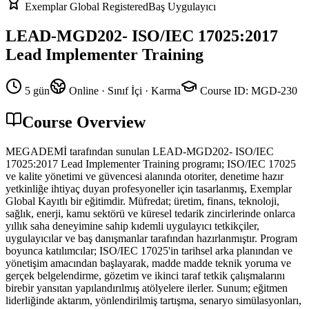
Exemplar Global Registered
Baş Uygulayıcı
LEAD-MGD202- ISO/IEC 17025:2017
Lead Implementer Training
5 gün
Online · Sınıf İçi · Karma
Course ID
:
MGD-230
Course Overview
MEGADEMİ tarafından sunulan LEAD-MGD202- ISO/IEC
17025:2017 Lead Implementer Training programı; ISO/IEC 17025
ve kalite yönetimi ve güvencesi alanında otoriter, denetime hazır
yetkinliğe ihtiyaç duyan profesyoneller için tasarlanmış, Exemplar
Global Kayıtlı bir eğitimdir. Müfredat; üretim, finans, teknoloji,
sağlık, enerji, kamu sektörü ve küresel tedarik zincirlerinde onlarca
yıllık saha deneyimine sahip kıdemli uygulayıcı tetkikçiler,
uygulayıcılar ve baş danışmanlar tarafından hazırlanmıştır. Program
boyunca katılımcılar; ISO/IEC 17025'in tarihsel arka planından ve
yönetişim amacından başlayarak, madde madde teknik yoruma ve
gerçek belgelendirme, gözetim ve ikinci taraf tetkik çalışmalarını
birebir yansıtan yapılandırılmış atölyelere ilerler. Sunum; eğitmen
liderliğinde aktarım, yönlendirilmiş tartışma, senaryo simülasyonları,