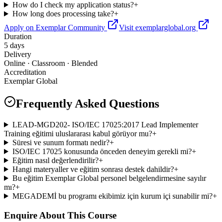
How do I check my application status?
+
How long does processing take?
+
Apply on Exemplar Community
Visit exemplarglobal.org
Duration
5 days
Delivery
Online · Classroom · Blended
Accreditation
Exemplar Global
Frequently Asked Questions
LEAD-MGD202- ISO/IEC 17025:2017 Lead Implementer
Training eğitimi uluslararası kabul görüyor mu?
+
Süresi ve sunum formatı nedir?
+
ISO/IEC 17025 konusunda önceden deneyim gerekli mi?
+
Eğitim nasıl değerlendirilir?
+
Hangi materyaller ve eğitim sonrası destek dahildir?
+
Bu eğitim Exemplar Global personel belgelendirmesine sayılır
mı?
+
MEGADEMİ bu programı ekibimiz için kurum içi sunabilir mi?
+
Enquire About This Course