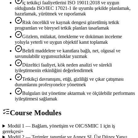
i̇ç tetkikçi faaliyetlerini ISO 19011:2018 ve uygun
olduğunda ISO/IEC 17021-1 ile uyumlu şekilde planlamak,
hazırlamak, yürütmek ve raporlamak
Risk öncelikli ve kaynak dengesi gözetilmiş tetkik
programları ve bireysel tetkik planları tasarlamak
Gözlem, mülakat, örnekleme ve doküman inceleme
yoluyla yeterli ve uygun objektif kanıt toplamak
Belirli maddelere ve kanıtlara bağlı, net, olgusal ve
savunulabilir uygunsuzluklar yazmak
Düzeltici faaliyet, kök neden analizi ve sürekli
iyileştirmenin etkinliğini değerlendirmek
Tetkikçi davranışını, etiği, gizliliği ve çıkar çatışması
durumlarını profesyonelce yönetmek
Bulguları üst yönetime aktarmak ve ölçülebilir performans
iyileştirmesi sağlamak
Course Modules
Modül 1 — Bağlam, yönetişim ve OIC/SMIIC 1 için iş
gerekçesi
+
Modül 2 — Terimler, tanımlar ve Annex SL Üst Düzey Yapı
+