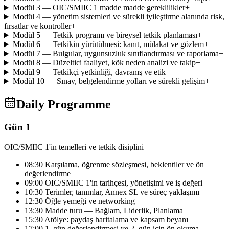
Modül 3 — OIC/SMIIC 1 madde madde gereklilikler
+
Modül 4 — yönetim sistemleri ve sürekli iyileştirme alanında risk,
fırsatlar ve kontroller
+
Modül 5 — Tetkik programı ve bireysel tetkik planlaması
+
Modül 6 — Tetkikin yürütülmesi: kanıt, mülakat ve gözlem
+
Modül 7 — Bulgular, uygunsuzluk sınıflandırması ve raporlama
+
Modül 8 — Düzeltici faaliyet, kök neden analizi ve takip
+
Modül 9 — Tetkikçi yetkinliği, davranış ve etik
+
Modül 10 — Sınav, belgelendirme yolları ve sürekli gelişim
+
Daily Programme
Gün 1
OIC/SMIIC 1'in temelleri ve tetkik disiplini
08:30 Karşılama, öğrenme sözleşmesi, beklentiler ve ön
değerlendirme
09:00 OIC/SMIIC 1'in tarihçesi, yönetişimi ve iş değeri
10:30 Terimler, tanımlar, Annex SL ve süreç yaklaşımı
12:30 Öğle yemeği ve networking
13:30 Madde turu — Bağlam, Liderlik, Planlama
15:30 Atölye: paydaş haritalama ve kapsam beyanı
17:00 1. gün değerlendirmesi ve 2. gün için ön okuma