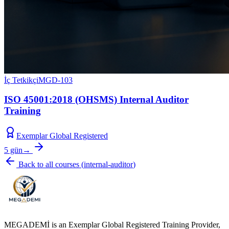
İç Tetkikçi
MGD-103
ISO 45001:2018 (OHSMS) Internal Auditor
Training
Exemplar Global Registered
5 gün
→
Back to all courses
(
internal-auditor
)
MEGADEMİ is an Exemplar Global Registered Training Provider,