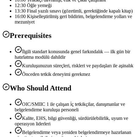
12:30 Öğle yemeği
13:30 Final yazılı sınavı (gözetimli, gerektiğinde kapalı kitap)
16:00 Kişiselleştirilmiş geri bildirim, belgelendirme yolları ve
mezuniyet
Prerequisites
İlgili standart konusunda genel farkındalık — ilk gün bir
hatırlatma modülü dahildir
Kuruluşunuzun süreçleri, riskleri ve paydaşları ile aşinalık
Önceden tetkik deneyimi gerekmez
Who Should Attend
OIC/SMIIC 1 ile çalışan i̇ç tetkikçilar, danışmanlar ve
belgelendirme kuruluşu personeli
Kalite, EHS, bilgi güvenliği, sürdürülebilirlik, uyum ve
operasyon liderleri
Belgelendirme veya yeniden belgelendirmeye hazırlanan