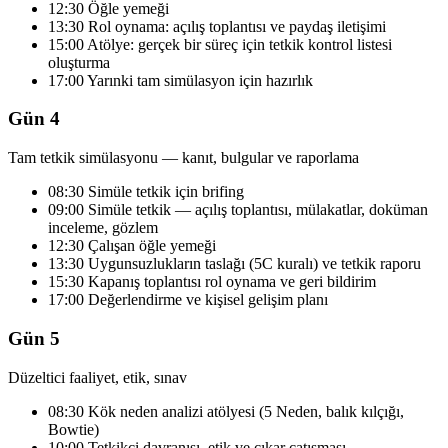
12:30 Öğle yemeği
13:30 Rol oynama: açılış toplantısı ve paydaş iletişimi
15:00 Atölye: gerçek bir süreç için tetkik kontrol listesi
oluşturma
17:00 Yarınki tam simülasyon için hazırlık
Gün 4
Tam tetkik simülasyonu — kanıt, bulgular ve raporlama
08:30 Simüle tetkik için brifing
09:00 Simüle tetkik — açılış toplantısı, mülakatlar, doküman
inceleme, gözlem
12:30 Çalışan öğle yemeği
13:30 Uygunsuzlukların taslağı (5C kuralı) ve tetkik raporu
15:30 Kapanış toplantısı rol oynama ve geri bildirim
17:00 Değerlendirme ve kişisel gelişim planı
Gün 5
Düzeltici faaliyet, etik, sınav
08:30 Kök neden analizi atölyesi (5 Neden, balık kılçığı,
Bowtie)
10:00 Tetkikçi davranışı, etik ve çıkar çatışması