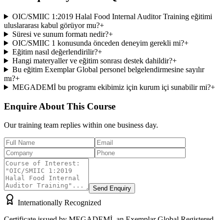
OIC/SMIIC 1:2019 Halal Food Internal Auditor Training eğitimi
uluslararası kabul görüyor mu?
+
Süresi ve sunum formatı nedir?
+
OIC/SMIIC 1 konusunda önceden deneyim gerekli mi?
+
Eğitim nasıl değerlendirilir?
+
Hangi materyaller ve eğitim sonrası destek dahildir?
+
Bu eğitim Exemplar Global personel belgelendirmesine sayılır
mı?
+
MEGADEMİ bu programı ekibimiz için kurum içi sunabilir mi?
+
Enquire About This Course
Our training team replies within one business day.
Send Enquiry
Internationally Recognized
Certificate issued by MEGADEMİ, an Exemplar Global Registered