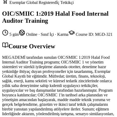
Exemplar Global Registered
İç Tetkikçi
OIC/SMIIC 1:2019 Halal Food Internal
Auditor Training
5 gün
Online · Sınıf İçi · Karma
Course ID
:
MGD-321
Course Overview
MEGADEMİ tarafından sunulan OIC/SMIIC 1:2019 Halal Food
Internal Auditor Training programı; OIC/SMIIC 1 ve yönetim
sistemleri ve sürekli iyileştirme alanında otoriter, denetime hazır
yetkinliğe ihtiyaç duyan profesyoneller için tasarlanmış, Exemplar
Global Kayıtlı bir eğitimdir. Müfredat; üretim, finans, teknoloji,
sağlık, enerji, kamu sektörü ve küresel tedarik zincirlerinde onlarca
yıllık saha deneyimine sahip kıdemli uygulayıcı tetkikçiler,
uygulayıcılar ve baş danışmanlar tarafından hazırlanmıştır. Program
boyunca katılımcılar; OIC/SMIIC 1'in tarihsel arka planından ve
yönetişim amacından başlayarak, madde madde teknik yoruma ve
gerçek belgelendirme, gözetim ve ikinci taraf tetkik çalışmalarını
birebir yansıtan yapılandırılmış atölyelere ilerler. Sunum; eğitmen
liderliğinde aktarım, yönlendirilmiş tartışma, senaryo simülasyonları,