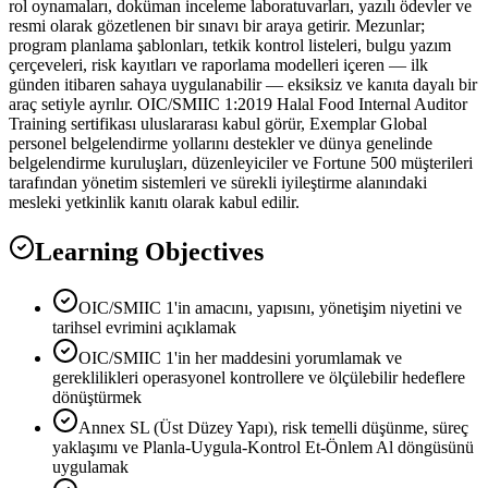
rol oynamaları, doküman inceleme laboratuvarları, yazılı ödevler ve
resmi olarak gözetlenen bir sınavı bir araya getirir. Mezunlar;
program planlama şablonları, tetkik kontrol listeleri, bulgu yazım
çerçeveleri, risk kayıtları ve raporlama modelleri içeren — ilk
günden itibaren sahaya uygulanabilir — eksiksiz ve kanıta dayalı bir
araç setiyle ayrılır. OIC/SMIIC 1:2019 Halal Food Internal Auditor
Training sertifikası uluslararası kabul görür, Exemplar Global
personel belgelendirme yollarını destekler ve dünya genelinde
belgelendirme kuruluşları, düzenleyiciler ve Fortune 500 müşterileri
tarafından yönetim sistemleri ve sürekli iyileştirme alanındaki
mesleki yetkinlik kanıtı olarak kabul edilir.
Learning Objectives
OIC/SMIIC 1'in amacını, yapısını, yönetişim niyetini ve
tarihsel evrimini açıklamak
OIC/SMIIC 1'in her maddesini yorumlamak ve
gereklilikleri operasyonel kontrollere ve ölçülebilir hedeflere
dönüştürmek
Annex SL (Üst Düzey Yapı), risk temelli düşünme, süreç
yaklaşımı ve Planla-Uygula-Kontrol Et-Önlem Al döngüsünü
uygulamak