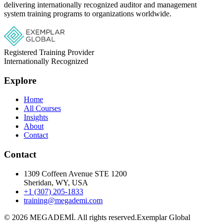
delivering internationally recognized auditor and management
system training programs to organizations worldwide.
Registered Training Provider
Internationally Recognized
Explore
Home
All Courses
Insights
About
Contact
Contact
1309 Coffeen Avenue STE 1200
Sheridan, WY, USA
+1 (307) 205-1833
training@megademi.com
©
2026
MEGADEMİ.
All rights reserved.
Exemplar Global