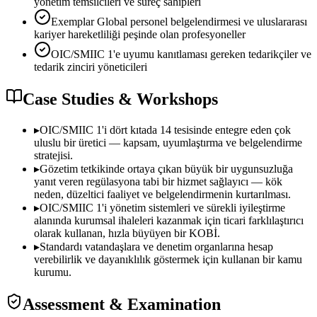
yönetim temsilcileri ve süreç sahipleri
Exemplar Global personel belgelendirmesi ve uluslararası
kariyer hareketliliği peşinde olan profesyoneller
OIC/SMIIC 1'e uyumu kanıtlaması gereken tedarikçiler ve
tedarik zinciri yöneticileri
Case Studies & Workshops
▸
OIC/SMIIC 1'i dört kıtada 14 tesisinde entegre eden çok
uluslu bir üretici — kapsam, uyumlaştırma ve belgelendirme
stratejisi.
▸
Gözetim tetkikinde ortaya çıkan büyük bir uygunsuzluğa
yanıt veren regülasyona tabi bir hizmet sağlayıcı — kök
neden, düzeltici faaliyet ve belgelendirmenin kurtarılması.
▸
OIC/SMIIC 1'i yönetim sistemleri ve sürekli iyileştirme
alanında kurumsal ihaleleri kazanmak için ticari farklılaştırıcı
olarak kullanan, hızla büyüyen bir KOBİ.
▸
Standardı vatandaşlara ve denetim organlarına hesap
verebilirlik ve dayanıklılık göstermek için kullanan bir kamu
kurumu.
Assessment & Examination