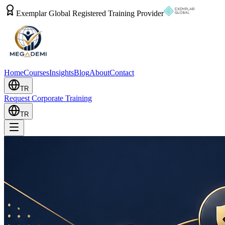
Exemplar Global Registered Training Provider
Home
Courses
Insights
Blog
About
Contact
TR
Request Corporate Training
TR