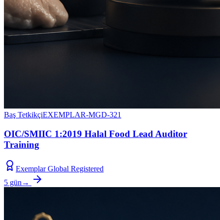
Baş Tetkikçi
EXEMPLAR-MGD-321
OIC/SMIIC 1:2019 Halal Food Lead Auditor
Training
Exemplar Global Registered
5 gün
→