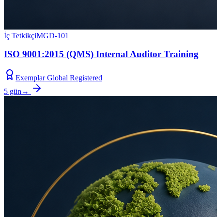
İç Tetkikçi
MGD-101
ISO 9001:2015 (QMS) Internal Auditor Training
Exemplar Global Registered
5 gün
→