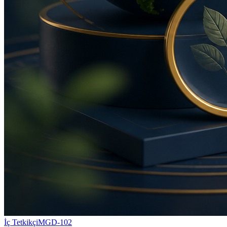
İç Tetkikçi
MGD-102