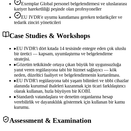
Exemplar Global personel belgelendirmesi ve uluslararası
kariyer hareketliliği peşinde olan profesyoneller
EU IVDR'e uyumu kanıtlaması gereken tedarikçiler ve
tedarik zinciri yöneticileri
Case Studies & Workshops
▸
EU IVDR'i dört kıtada 14 tesisinde entegre eden çok uluslu
bir üretici — kapsam, uyumlaştırma ve belgelendirme
stratejisi.
▸
Gözetim tetkikinde ortaya çıkan büyük bir uygunsuzluğa
yanıt veren regülasyona tabi bir hizmet sağlayıcı — kök
neden, düzeltici faaliyet ve belgelendirmenin kurtarılması.
▸
EU IVDR'i regülasyona tabi yaşam bilimleri ve tıbbi cihazlar
alanında kurumsal ihaleleri kazanmak için ticari farklılaştırıcı
olarak kullanan, hızla büyüyen bir KOBİ.
▸
Standardı vatandaşlara ve denetim organlarına hesap
verebilirlik ve dayanıklılık göstermek için kullanan bir kamu
kurumu.
Assessment & Examination