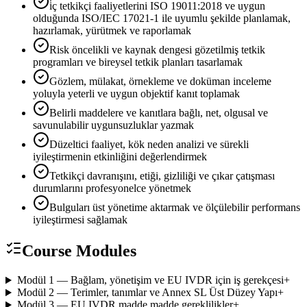
i̇ç tetkikçi faaliyetlerini ISO 19011:2018 ve uygun
olduğunda ISO/IEC 17021-1 ile uyumlu şekilde planlamak,
hazırlamak, yürütmek ve raporlamak
Risk öncelikli ve kaynak dengesi gözetilmiş tetkik
programları ve bireysel tetkik planları tasarlamak
Gözlem, mülakat, örnekleme ve doküman inceleme
yoluyla yeterli ve uygun objektif kanıt toplamak
Belirli maddelere ve kanıtlara bağlı, net, olgusal ve
savunulabilir uygunsuzluklar yazmak
Düzeltici faaliyet, kök neden analizi ve sürekli
iyileştirmenin etkinliğini değerlendirmek
Tetkikçi davranışını, etiği, gizliliği ve çıkar çatışması
durumlarını profesyonelce yönetmek
Bulguları üst yönetime aktarmak ve ölçülebilir performans
iyileştirmesi sağlamak
Course Modules
Modül 1 — Bağlam, yönetişim ve EU IVDR için iş gerekçesi
+
Modül 2 — Terimler, tanımlar ve Annex SL Üst Düzey Yapı
+
Modül 3 — EU IVDR madde madde gereklilikler
+