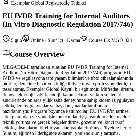
Exemplar Global Registered
İç Tetkikçi
EU IVDR Training for Internal Auditors
(In Vitro Diagnostic Regulation 2017/746)
5 gün
Online · Sınıf İçi · Karma
Course ID
:
MGD-323
Course Overview
MEGADEMİ tarafından sunulan EU IVDR Training for Internal
Auditors (In Vitro Diagnostic Regulation 2017/746) programı; EU
IVDR ve regülasyona tabi yaşam bilimleri ve tıbbi cihazlar alanında
otoriter, denetime hazır yetkinliğe ihtiyaç duyan profesyoneller için
tasarlanmış, Exemplar Global Kayıtlı bir eğitimdir. Müfredat; üretim,
finans, teknoloji, sağlık, enerji, kamu sektörü ve küresel tedarik
zincirlerinde onlarca yıllık saha deneyimine sahip kıdemli uygulayıcı
tetkikçiler, uygulayıcılar ve baş danışmanlar tarafından
hazırlanmıştır. Program boyunca katılımcılar; EU IVDR'in tarihsel
arka planından ve yönetişim amacından başlayarak, madde madde
teknik yoruma ve gerçek belgelendirme, gözetim ve ikinci taraf
tetkik çalışmalarını birebir yansıtan yapılandırılmış atölyelere ilerler.
Sunum; eğitmen liderliğinde aktarım, yönlendirilmiş tartışma,