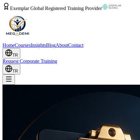
Exemplar Global Registered Training Provider
Home
Courses
Insights
Blog
About
Contact
TR
Request Corporate Training
TR