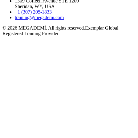
1309 Coffeen Avenue STE 1200
Sheridan, WY, USA
+1 (307) 205-1833
training@megademi.com
©
2026
MEGADEMİ.
All rights reserved.
Exemplar Global
Registered Training Provider