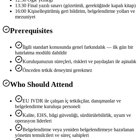
13:30 Final yazılı sınavı (gözetimli, gerektiğinde kapalı kitap)
16:00 Kişiselleştirilmiş geri bildirim, belgelendirme yolları ve
mezuniyet
Prerequisites
İlgili standart konusunda genel farkındalık — ilk gün bir
hatırlatma modülü dahildir
Kuruluşunuzun süreçleri, riskleri ve paydaşları ile aşinalık
Önceden tetkik deneyimi gerekmez
Who Should Attend
EU IVDR ile çalışan i̇ç tetkikçilar, danışmanlar ve
belgelendirme kuruluşu personeli
Kalite, EHS, bilgi güvenliği, sürdürülebilirlik, uyum ve
operasyon liderleri
Belgelendirme veya yeniden belgelendirmeye hazırlanan
yönetim temsilcileri ve süreç sahipleri