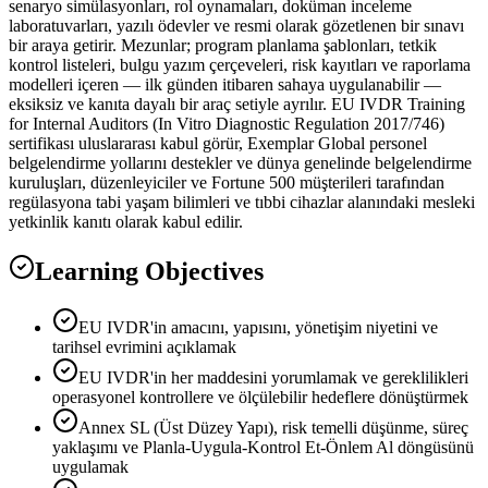
senaryo simülasyonları, rol oynamaları, doküman inceleme
laboratuvarları, yazılı ödevler ve resmi olarak gözetlenen bir sınavı
bir araya getirir. Mezunlar; program planlama şablonları, tetkik
kontrol listeleri, bulgu yazım çerçeveleri, risk kayıtları ve raporlama
modelleri içeren — ilk günden itibaren sahaya uygulanabilir —
eksiksiz ve kanıta dayalı bir araç setiyle ayrılır. EU IVDR Training
for Internal Auditors (In Vitro Diagnostic Regulation 2017/746)
sertifikası uluslararası kabul görür, Exemplar Global personel
belgelendirme yollarını destekler ve dünya genelinde belgelendirme
kuruluşları, düzenleyiciler ve Fortune 500 müşterileri tarafından
regülasyona tabi yaşam bilimleri ve tıbbi cihazlar alanındaki mesleki
yetkinlik kanıtı olarak kabul edilir.
Learning Objectives
EU IVDR'in amacını, yapısını, yönetişim niyetini ve
tarihsel evrimini açıklamak
EU IVDR'in her maddesini yorumlamak ve gereklilikleri
operasyonel kontrollere ve ölçülebilir hedeflere dönüştürmek
Annex SL (Üst Düzey Yapı), risk temelli düşünme, süreç
yaklaşımı ve Planla-Uygula-Kontrol Et-Önlem Al döngüsünü
uygulamak