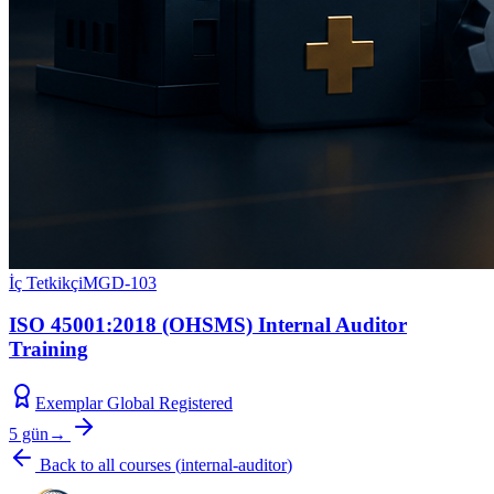
İç Tetkikçi
MGD-103
ISO 45001:2018 (OHSMS) Internal Auditor
Training
Exemplar Global Registered
5 gün
→
Back to all courses
(
internal-auditor
)