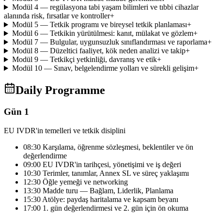
Modül 4 — regülasyona tabi yaşam bilimleri ve tıbbi cihazlar
alanında risk, fırsatlar ve kontroller
+
Modül 5 — Tetkik programı ve bireysel tetkik planlaması
+
Modül 6 — Tetkikin yürütülmesi: kanıt, mülakat ve gözlem
+
Modül 7 — Bulgular, uygunsuzluk sınıflandırması ve raporlama
+
Modül 8 — Düzeltici faaliyet, kök neden analizi ve takip
+
Modül 9 — Tetkikçi yetkinliği, davranış ve etik
+
Modül 10 — Sınav, belgelendirme yolları ve sürekli gelişim
+
Daily Programme
Gün 1
EU IVDR'in temelleri ve tetkik disiplini
08:30 Karşılama, öğrenme sözleşmesi, beklentiler ve ön
değerlendirme
09:00 EU IVDR'in tarihçesi, yönetişimi ve iş değeri
10:30 Terimler, tanımlar, Annex SL ve süreç yaklaşımı
12:30 Öğle yemeği ve networking
13:30 Madde turu — Bağlam, Liderlik, Planlama
15:30 Atölye: paydaş haritalama ve kapsam beyanı
17:00 1. gün değerlendirmesi ve 2. gün için ön okuma